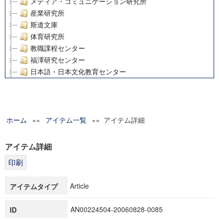
メディア・コミュニケーション研究所
産業研究所
斯道文庫
体育研究所
教職課程センター
福澤研究センター
日本語・日本文化教育センター
アート・センター
外国語教育研究センター
デジタルメディア・コンテンツ統合研究センター
ホーム
»»
グローバルリサーチインスティテュート
アイテム一覧
»» アイテム詳細
塾内助成報告書
科学研究費補助金研究成果報告書
アイテム詳細
21世紀COEプログラム
慶應義塾大学グローバルCOEプログラム市民社会ガバナンス
慶應義塾大学グローバルCOEプログラム論理と感性の先端的
Article
アイテムタイプ
博士課程教育リーディングプログラム「超成熟社会発展のサ
学術雑誌掲載論文等(8)
AN00224504-20060828-0085
ID
その他