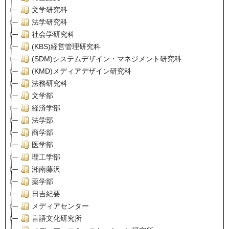
文学研究科
法学研究科
社会学研究科
(KBS)経営管理研究科
(SDM)システムデザイン・マネジメント研究科
(KMD)メディアデザイン研究科
法務研究科
文学部
経済学部
法学部
商学部
医学部
理工学部
湘南藤沢
薬学部
日吉紀要
メディアセンター
言語文化研究所