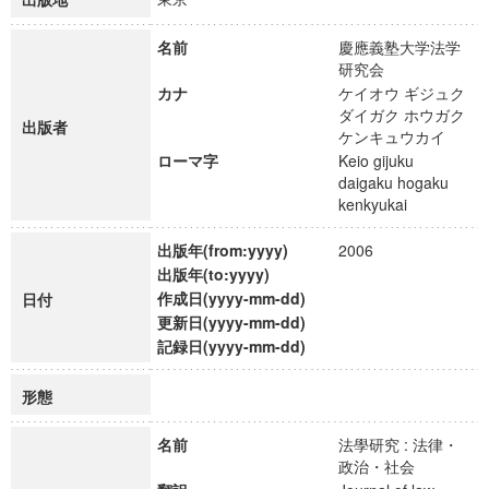
名前
慶應義塾大学法学
研究会
カナ
ケイオウ ギジュク
ダイガク ホウガク
出版者
ケンキュウカイ
ローマ字
Keio gijuku
daigaku hogaku
kenkyukai
出版年(from:yyyy)
2006
出版年(to:yyyy)
作成日(yyyy-mm-dd)
日付
更新日(yyyy-mm-dd)
記録日(yyyy-mm-dd)
形態
名前
法學研究 : 法律・
政治・社会