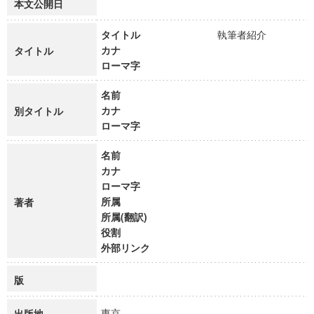
本文公開日
タイトル
執筆者紹介
カナ
タイトル
ローマ字
名前
カナ
別タイトル
ローマ字
名前
カナ
ローマ字
所属
著者
所属(翻訳)
役割
外部リンク
版
東京
出版地