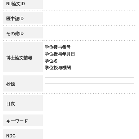
NII論文ID
医中誌ID
その他ID
学位授与番号
学位授与年月日
博士論文情報
学位名
学位授与機関
抄録
目次
キーワード
NDC