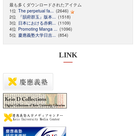
最も多くダウンロードされたアイテム
1位
The perpetual fa...
(2646)
2位
『韻府群玉』版本...
(1518)
3位
日本における赤痢...
(1109)
4位
Promoting Manga ...
(1096)
5位
慶應義塾大学日吉...
(854)
LINK