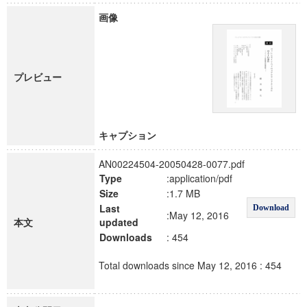
画像
プレビュー
キャプション
AN00224504-20050428-0077.pdf
Type
:application/pdf
Size
:1.7 MB
Last
Download
:May 12, 2016
本文
updated
Downloads
: 454
Total downloads since May 12, 2016 : 454