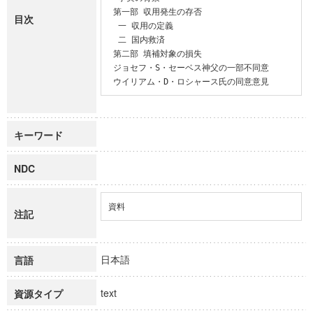
 第一部 収用発生の存否

目次
  一 収用の定義

  二 国内救済

 第二部 填補対象の損失

 ジョセフ・S・セーベス神父の一部不同意

 ウイリアム・D・ロシャース氏の同意意見
キーワード
NDC
資料
注記
日本語
言語
text
資源タイプ