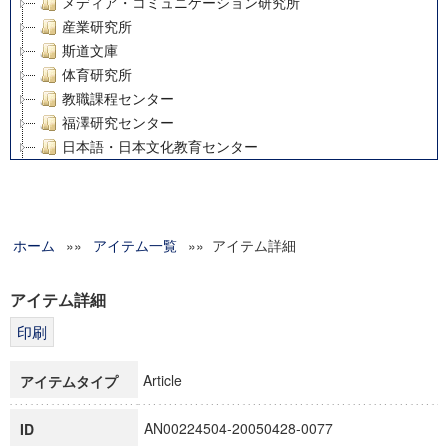
メディア・コミュニケーション研究所
産業研究所
斯道文庫
体育研究所
教職課程センター
福澤研究センター
日本語・日本文化教育センター
アート・センター
外国語教育研究センター
デジタルメディア・コンテンツ統合研究センター
ホーム
»»
グローバルリサーチインスティテュート
アイテム一覧
»» アイテム詳細
塾内助成報告書
科学研究費補助金研究成果報告書
アイテム詳細
21世紀COEプログラム
慶應義塾大学グローバルCOEプログラム市民社会ガバナンス
慶應義塾大学グローバルCOEプログラム論理と感性の先端的
Article
アイテムタイプ
博士課程教育リーディングプログラム「超成熟社会発展のサ
学術雑誌掲載論文等(8)
AN00224504-20050428-0077
ID
その他