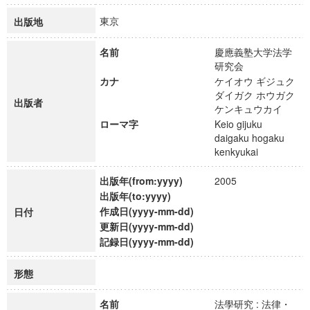
東京
出版地
名前
慶應義塾大学法学
研究会
カナ
ケイオウ ギジュク
ダイガク ホウガク
出版者
ケンキュウカイ
ローマ字
Keio gijuku
daigaku hogaku
kenkyukai
出版年(from:yyyy)
2005
出版年(to:yyyy)
作成日(yyyy-mm-dd)
日付
更新日(yyyy-mm-dd)
記録日(yyyy-mm-dd)
形態
名前
法學研究 : 法律・