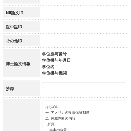
NII論文ID
医中誌ID
その他ID
学位授与番号
学位授与年月日
博士論文情報
学位名
学位授与機関
抄録
はじめに

一 アメリカの投資保証制度

二 仲裁判断の内容

 所見

  事実の背景
