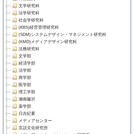
文学研究科
法学研究科
社会学研究科
(KBS)経営管理研究科
(SDM)システムデザイン・マネジメント研究科
(KMD)メディアデザイン研究科
法務研究科
文学部
経済学部
法学部
商学部
医学部
理工学部
湘南藤沢
薬学部
日吉紀要
メディアセンター
言語文化研究所