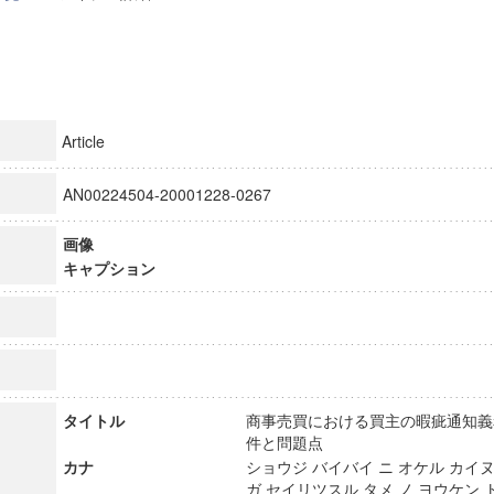
Article
AN00224504-20001228-0267
画像
キャプション
タイトル
商事売買における買主の暇疵通知義
件と問題点
カナ
ショウジ バイバイ ニ オケル カイ
ガ セイリツスル タメ ノ ヨウケン