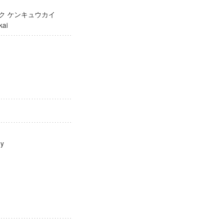
ガク ケンキュウカイ
yukai
ology