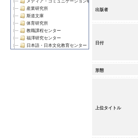
メディア・コミュニケーション研究所
産業研究所
出版者
斯道文庫
体育研究所
教職課程センター
福澤研究センター
日付
日本語・日本文化教育センター
アート・センター
外国語教育研究センター
デジタルメディア・コンテンツ統合研究センター
形態
グローバルリサーチインスティテュート
塾内助成報告書
科学研究費補助金研究成果報告書
21世紀COEプログラム
慶應義塾大学グローバルCOEプログラム市民社会ガバナ
上位タイトル
慶應義塾大学グローバルCOEプログラム論理と感性の先
博士課程教育リーディングプログラム「超成熟社会発展
学術雑誌掲載論文等(8)
その他