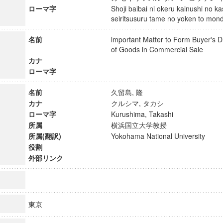
ローマ字
Shoji baibai ni okeru kainushi no k
seiritsusuru tame no yoken to m
名前
lmportant Matter to Form Buyer's D
of Goods in Commercial Sale
カナ
ローマ字
名前
久留島, 隆
カナ
クルシマ, タカシ
ローマ字
Kurushima, Takashi
所属
横浜国立大学教授
所属(翻訳)
Yokohama National University
役割
外部リンク
東京