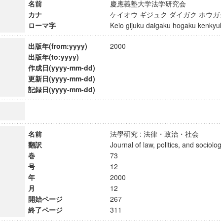
名前
慶應義塾大学法学研究会
カナ
ケイオウ ギジュク ダイガク ホウ
ローマ字
Keio gijuku daigaku hogaku kenk
出版年(from:yyyy)
2000
出版年(to:yyyy)
作成日(yyyy-mm-dd)
更新日(yyyy-mm-dd)
記録日(yyyy-mm-dd)
名前
法學研究 : 法律・政治・社会
翻訳
Journal of law, politics, and soci
巻
73
号
12
ンス教育研究センター
年
2000
端的教育研究拠点
月
12
のサイエンス」
開始ページ
267
終了ページ
311