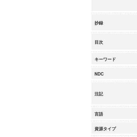
抄録
目次
キーワード
NDC
注記
言語
資源タイプ