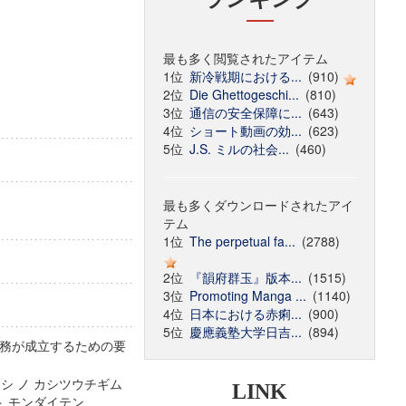
最も多く閲覧されたアイテム
1位
新冷戦期における...
(910)
2位
Die Ghettogeschi...
(810)
3位
通信の安全保障に...
(643)
4位
ショート動画の効...
(623)
5位
J.S. ミルの社会...
(460)
最も多くダウンロードされたアイ
テム
1位
The perpetual fa...
(2788)
2位
『韻府群玉』版本...
(1515)
3位
Promoting Manga ...
(1140)
4位
日本における赤痢...
(900)
5位
慶應義塾大学日吉...
(894)
務が成立するための要
ヌシ ノ カシツウチギム
LINK
 ト モンダイテン