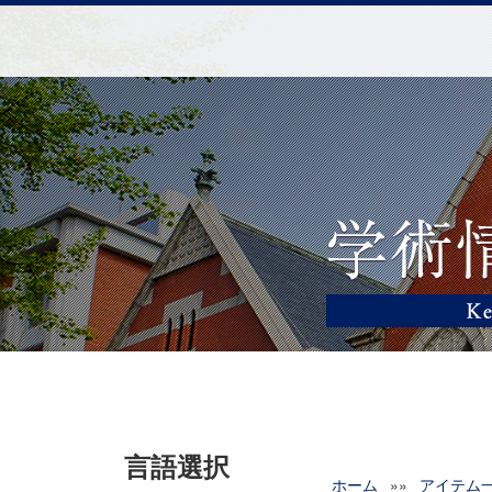
言語選択
ホーム
»»
アイテム