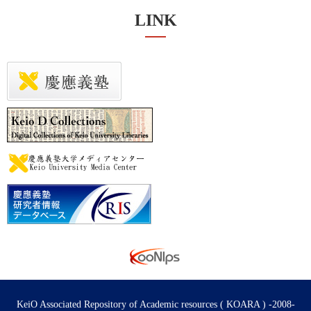
LINK
KeiO Associated Repository of Academic resources ( KOARA ) -2008-