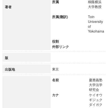
所属
桐蔭横浜
大学教授
著者
所属(翻訳)
Toin
University
of
Yokohama
役割
外部リンク
版
東京
出版地
名前
慶應義塾
大学法学
研究会
カナ
ケイオウ
ギジュク
ダイガク