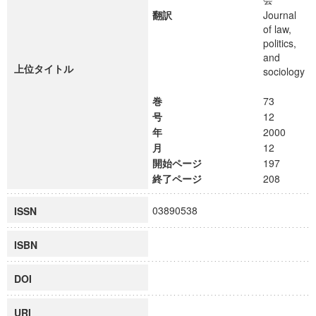
翻訳
Journal
of law,
politics,
and
上位タイトル
sociology
巻
73
号
12
年
2000
月
12
開始ページ
197
終了ページ
208
03890538
ISSN
ISBN
DOI
URI