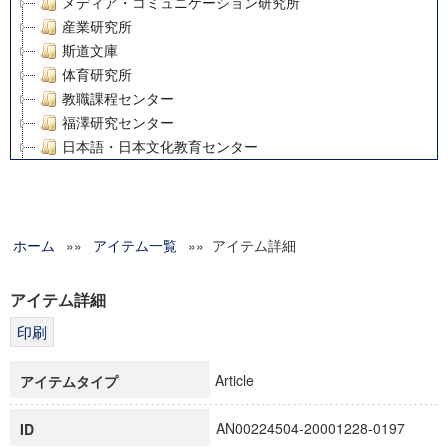
メディア・コミュニケーション研究所
産業研究所
斯道文庫
体育研究所
教職課程センター
福澤研究センター
日本語・日本文化教育センター
アート・センター
外国語教育研究センター
デジタルメディア・コンテンツ統合研究センター
ホーム
»»
グローバルリサーチインスティテュート
アイテム一覧
»» アイテム詳細
塾内助成報告書
科学研究費補助金研究成果報告書
アイテム詳細
21世紀COEプログラム
慶應義塾大学グローバルCOEプログラム市民社会ガバナンス
慶應義塾大学グローバルCOEプログラム論理と感性の先端的
Article
アイテムタイプ
博士課程教育リーディングプログラム「超成熟社会発展のサ
学術雑誌掲載論文等(8)
AN00224504-20001228-0197
ID
その他