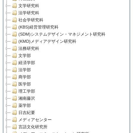
文学研究科
法学研究科
社会学研究科
(KBS)経営管理研究科
(SDM)システムデザイン・マネジメント研究科
(KMD)メディアデザイン研究科
法務研究科
文学部
経済学部
法学部
商学部
医学部
理工学部
湘南藤沢
薬学部
日吉紀要
メディアセンター
言語文化研究所