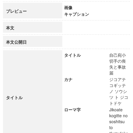
画像
プレビュー
キャプション
本文
本文公開日
タイトル
自己宛小
切手の喪
失と事故
届
カナ
ジコアテ
コギッテ
ノ ソウシ
ツ ト ジコ
タイトル
トドケ
ローマ字
Jikoate
kogitte no
soshitsu
to