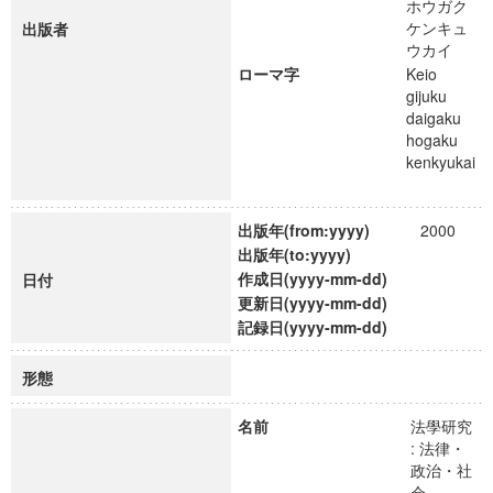
ホウガク
ケンキュ
出版者
ウカイ
ローマ字
Keio
gijuku
daigaku
hogaku
kenkyukai
出版年(from:yyyy)
2000
出版年(to:yyyy)
作成日(yyyy-mm-dd)
日付
更新日(yyyy-mm-dd)
記録日(yyyy-mm-dd)
形態
名前
法學研究
: 法律・
政治・社
会