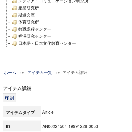
メディア・コミュニケーション研究所
産業研究所
斯道文庫
体育研究所
教職課程センター
福澤研究センター
日本語・日本文化教育センター
アート・センター
外国語教育研究センター
デジタルメディア・コンテンツ統合研究センター
ホーム
»»
グローバルリサーチインスティテュート
アイテム一覧
»» アイテム詳細
塾内助成報告書
科学研究費補助金研究成果報告書
アイテム詳細
21世紀COEプログラム
慶應義塾大学グローバルCOEプログラム市民社会ガバナンス
慶應義塾大学グローバルCOEプログラム論理と感性の先端的
Article
アイテムタイプ
博士課程教育リーディングプログラム「超成熟社会発展のサ
学術雑誌掲載論文等(8)
AN00224504-19991228-0053
ID
その他