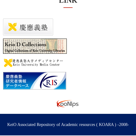
LINK
KeiO Associated Repository of Academic resources ( KOARA ) -2008-