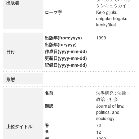
出版者
ケンキュウカイ
ローマ字
Keiō gijuku
daigaku hōgaku
kenkyūkai
出版年(from:yyyy)
1999
出版年(to:yyyy)
作成日(yyyy-mm-dd)
日付
更新日(yyyy-mm-dd)
記録日(yyyy-mm-dd)
形態
名前
法學研究 : 法律・
政治・社会
翻訳
Journal of law,
politics, and
sociology
巻
72
上位タイトル
号
12
年
1999