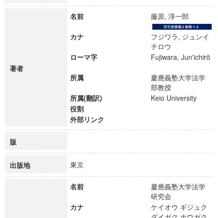
名前
藤原, 淳一郎
カナ
フジワラ, ジュンイ
チロウ
ローマ字
Fujiwara, Jun'ichirō
著者
所属
慶應義塾大学法学
部教授
所属(翻訳)
Keio University
役割
外部リンク
版
東京
出版地
名前
慶應義塾大学法学
研究会
カナ
ケイオウ ギジュク
ダイガク ホウガク