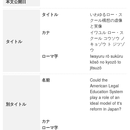
本文公開日
タイトル
いわゆるロー・ス
クール構想の虚像
と実像
カナ
イワユル ロー・ス
クール コウソウ ノ
タイトル
キョゾウ ト ジツゾ
ウ
ローマ字
Iwayuru rō sukūru
kōsō no kyozō to
jitsuzō
名前
Could the
American Legal
Education System
play a role of an
ideal model of it's
別タイトル
reform in Japan?
カナ
ローマ字