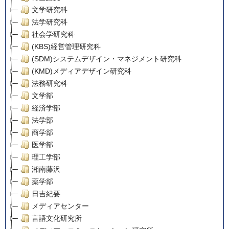
文学研究科
法学研究科
社会学研究科
(KBS)経営管理研究科
(SDM)システムデザイン・マネジメント研究科
(KMD)メディアデザイン研究科
法務研究科
文学部
経済学部
法学部
商学部
医学部
理工学部
湘南藤沢
薬学部
日吉紀要
メディアセンター
言語文化研究所