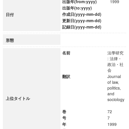
出版年(from:yyyy)
1999
出版年(to:yyyy)
作成日(yyyy-mm-dd)
日付
更新日(yyyy-mm-dd)
記録日(yyyy-mm-dd)
形態
名前
法學研究
: 法律・
政治・社
会
翻訳
Journal
of law,
politics,
and
上位タイトル
sociology
巻
72
号
7
年
1999