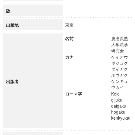
版
東京
出版地
名前
慶應義塾
大学法学
研究会
カナ
ケイオウ
ギジュク
ダイガク
ホウガク
ケンキュ
出版者
ウカイ
ローマ字
Keio
gijuku
daigaku
hogaku
kenkyukai