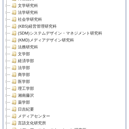
文学研究科
法学研究科
社会学研究科
(KBS)経営管理研究科
(SDM)システムデザイン・マネジメント研究科
(KMD)メディアデザイン研究科
法務研究科
文学部
経済学部
法学部
商学部
医学部
理工学部
湘南藤沢
薬学部
日吉紀要
メディアセンター
言語文化研究所