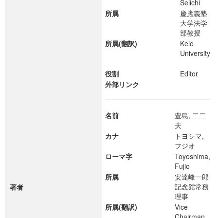
Seiichi
所属
慶應義塾
大学法学
部教授
所属(翻訳)
Keio
University
役割
Editor
外部リンク
名前
豊島, 二二
夫
カナ
トヨシマ,
フジオ
ローマ字
Toyoshima,
Fujio
所属
安達峰一郎
記念館常務
著者
理事
所属(翻訳)
Vice-
Chairman