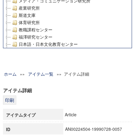
メディア・コミュニケーション研究所
産業研究所
斯道文庫
体育研究所
教職課程センター
福澤研究センター
日本語・日本文化教育センター
アート・センター
外国語教育研究センター
デジタルメディア・コンテンツ統合研究センター
ホーム
»»
グローバルリサーチインスティテュート
アイテム一覧
»» アイテム詳細
塾内助成報告書
科学研究費補助金研究成果報告書
アイテム詳細
21世紀COEプログラム
慶應義塾大学グローバルCOEプログラム市民社会ガバナンス
慶應義塾大学グローバルCOEプログラム論理と感性の先端的
Article
アイテムタイプ
博士課程教育リーディングプログラム「超成熟社会発展のサ
学術雑誌掲載論文等(8)
AN00224504-19990728-0057
ID
その他