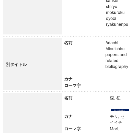
kankei
shiryo
mokuroku
oyobi
ryakunenpu
名前
Adachi
Mineichiro
papers and
related
別タイトル
bibliography
カナ
ローマ字
名前
森, 征一
カナ
モリ, セ
イイチ
ローマ字
Mori,