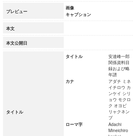
画像
プレビュー
キャプション
本文
本文公開日
タイトル
安達峰一郎
関係資料目
録および略
年譜
カナ
アダチ ミネ
イチロウ カ
ンケイ シリ
ョウ モクロ
ク オヨビ
リャクネン
タイトル
プ
ローマ字
Adachi
Mineichiro