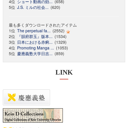
4位
ショート動画の効...
(658)
5位
J.S. ミルの社会...
(620)
最も多くダウンロードされたアイテム
1位
The perpetual fa...
(2552)
2位
『韻府群玉』版本...
(1534)
3位
日本における赤痢...
(1329)
4位
Promoting Manga ...
(1053)
5位
慶應義塾大学日吉...
(859)
LINK