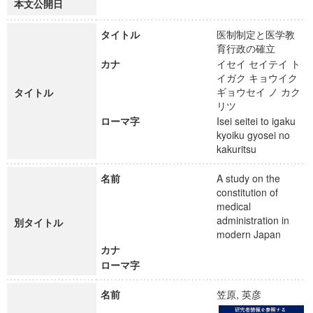
本文公開日
タイトル
医制制定と医学教
育行政の確立
カナ
イセイ セイテイ ト
イガク キョウイク
ギョウセイ ノ カク
タイトル
リツ
ローマ字
Isei seitei to igaku
kyoiku gyosei no
kakuritsu
名前
A study on the
constitution of
medical
administration in
別タイトル
modern Japan
カナ
ローマ字
名前
笠原, 英彦