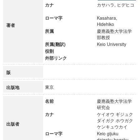
カナ
カサハラ, ヒデヒコ
ローマ字
Kasahara,
Hidehiko
著者
所属
慶應義塾大学法学
部教授
所属(翻訳)
Keio University
役割
外部リンク
版
東京
出版地
名前
慶應義塾大学法学
研究会
カナ
ケイオウ ギジュク
ダイガク ホウガク
出版者
ケンキュウカイ
ローマ字
Keio gijuku
daigaku hogaku