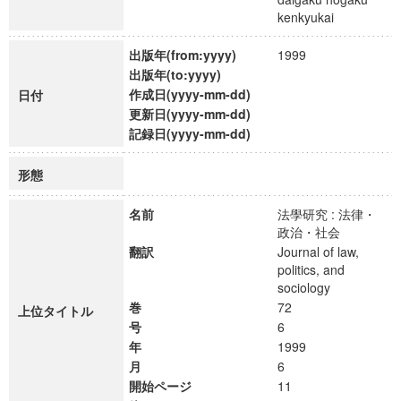
kenkyukai
出版年(from:yyyy)
1999
出版年(to:yyyy)
作成日(yyyy-mm-dd)
日付
更新日(yyyy-mm-dd)
記録日(yyyy-mm-dd)
形態
名前
法學研究 : 法律・
政治・社会
翻訳
Journal of law,
politics, and
sociology
巻
72
上位タイトル
号
6
年
1999
月
6
開始ページ
11