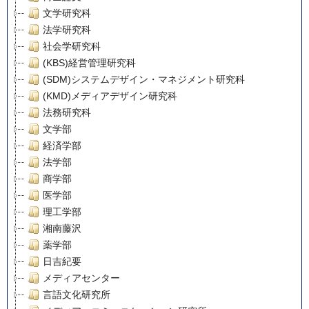
文学研究科
法学研究科
社会学研究科
(KBS)経営管理研究科
(SDM)システムデザイン・マネジメント研究科
(KMD)メディアデザイン研究科
法務研究科
文学部
経済学部
法学部
商学部
医学部
理工学部
湘南藤沢
薬学部
日吉紀要
メディアセンター
言語文化研究所