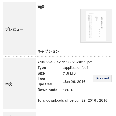
画像
プレビュー
キャプション
AN00224504-19990628-0011.pdf
Type
:application/pdf
Size
:1.8 MB
Last
Download
:Jun 29, 2016
本文
updated
Downloads
: 2616
Total downloads since Jun 29, 2016 : 2616