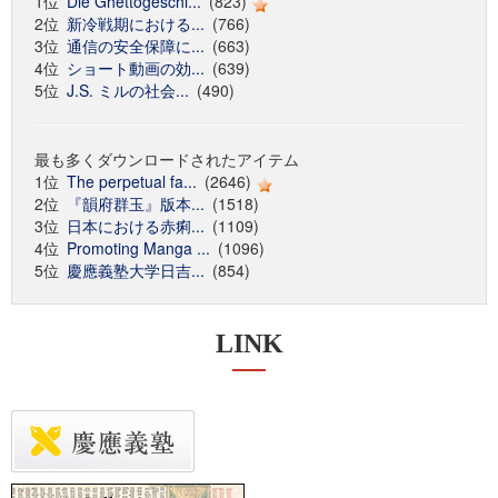
1位
Die Ghettogeschi...
(823)
2位
新冷戦期における...
(766)
3位
通信の安全保障に...
(663)
4位
ショート動画の効...
(639)
5位
J.S. ミルの社会...
(490)
最も多くダウンロードされたアイテム
1位
The perpetual fa...
(2646)
2位
『韻府群玉』版本...
(1518)
3位
日本における赤痢...
(1109)
4位
Promoting Manga ...
(1096)
5位
慶應義塾大学日吉...
(854)
LINK