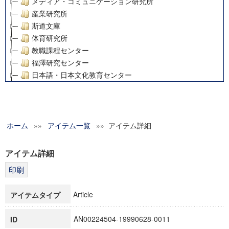
メディア・コミュニケーション研究所
産業研究所
斯道文庫
体育研究所
教職課程センター
福澤研究センター
日本語・日本文化教育センター
アート・センター
外国語教育研究センター
デジタルメディア・コンテンツ統合研究センター
ホーム
»»
グローバルリサーチインスティテュート
アイテム一覧
»» アイテム詳細
塾内助成報告書
科学研究費補助金研究成果報告書
アイテム詳細
21世紀COEプログラム
慶應義塾大学グローバルCOEプログラム市民社会ガバナンス
慶應義塾大学グローバルCOEプログラム論理と感性の先端的
Article
アイテムタイプ
博士課程教育リーディングプログラム「超成熟社会発展のサ
学術雑誌掲載論文等(8)
AN00224504-19990628-0011
ID
その他