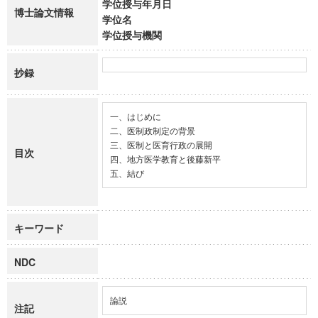
学位授与年月日
博士論文情報
学位名
学位授与機関
抄録
一、はじめに

二、医制政制定の背景

三、医制と医育行政の展開

目次
四、地方医学教育と後藤新平

五、結び
キーワード
NDC
論説
注記