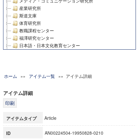
メディア・コミュニケーション研究所
産業研究所
斯道文庫
体育研究所
教職課程センター
福澤研究センター
日本語・日本文化教育センター
アート・センター
外国語教育研究センター
デジタルメディア・コンテンツ統合研究センター
ホーム
»»
グローバルリサーチインスティテュート
アイテム一覧
»» アイテム詳細
塾内助成報告書
科学研究費補助金研究成果報告書
アイテム詳細
21世紀COEプログラム
慶應義塾大学グローバルCOEプログラム市民社会ガバナンス
慶應義塾大学グローバルCOEプログラム論理と感性の先端的
Article
アイテムタイプ
博士課程教育リーディングプログラム「超成熟社会発展のサ
学術雑誌掲載論文等(8)
AN00224504-19950828-0210
ID
その他