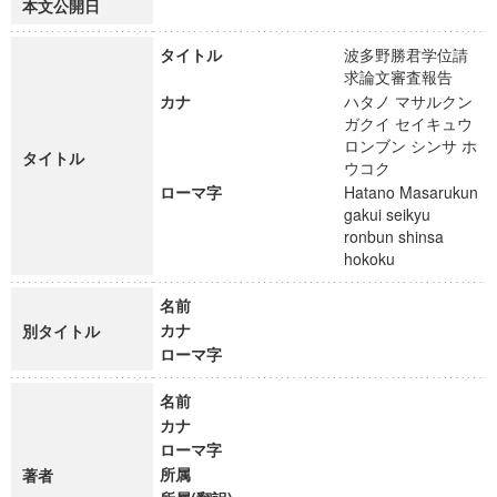
本文公開日
タイトル
波多野勝君学位請
求論文審査報告
カナ
ハタノ マサルクン
ガクイ セイキュウ
ロンブン シンサ ホ
タイトル
ウコク
ローマ字
Hatano Masarukun
gakui seikyu
ronbun shinsa
hokoku
名前
カナ
別タイトル
ローマ字
名前
カナ
ローマ字
所属
著者