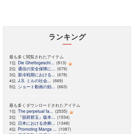
ランキング
最も多く閲覧されたアイテム
1位
Die Ghettogeschi...
(813)
2位
通信の安全保障に...
(679)
3位
新冷戦期における...
(678)
4位
J.S. ミルの社会...
(669)
5位
ショート動画の効...
(663)
最も多くダウンロードされたアイテム
1位
The perpetual fa...
(2535)
2位
『韻府群玉』版本...
(1534)
3位
日本における赤痢...
(1348)
4位
Promoting Manga ...
(1087)