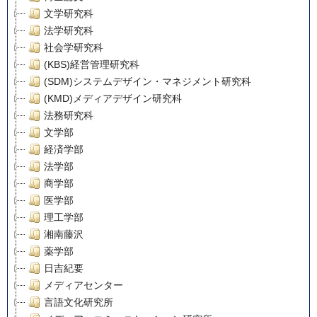
文学研究科
法学研究科
社会学研究科
(KBS)経営管理研究科
(SDM)システムデザイン・マネジメント研究科
(KMD)メディアデザイン研究科
法務研究科
文学部
経済学部
法学部
商学部
医学部
理工学部
湘南藤沢
薬学部
日吉紀要
メディアセンター
言語文化研究所