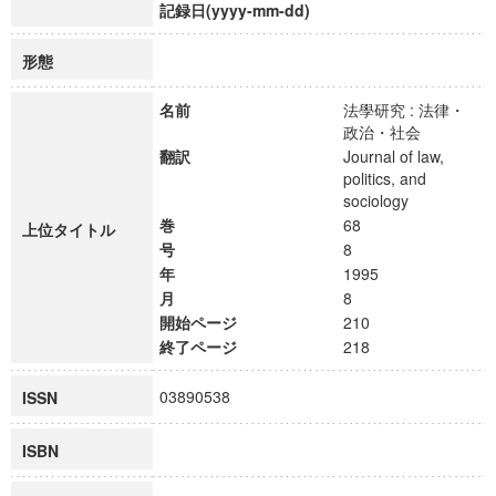
記録日(yyyy-mm-dd)
形態
名前
法學研究 : 法律・
政治・社会
翻訳
Journal of law,
politics, and
sociology
巻
68
上位タイトル
号
8
年
1995
月
8
開始ページ
210
終了ページ
218
03890538
ISSN
ISBN