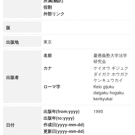
所属(翻訳)
役割
外部リンク
版
東京
出版地
名前
慶應義塾大学法学
研究会
カナ
ケイオウ ギジュク
ダイガク ホウガク
出版者
ケンキュウカイ
ローマ字
Keio gijuku
daigaku hogaku
kenkyukai
出版年(from:yyyy)
1995
出版年(to:yyyy)
作成日(yyyy-mm-dd)
日付
更新日(yyyy-mm-dd)