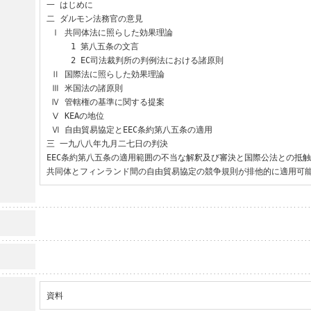
一 はじめに

二 ダルモン法務官の意見

 Ⅰ 共同体法に照らした効果理論

     1 第八五条の文言

     2 EC司法裁判所の判例法における諸原則

 Ⅱ 国際法に照らした効果理論

 Ⅲ 米国法の諸原則

 Ⅳ 管轄権の基準に関する提案

 Ⅴ KEAの地位

 Ⅵ 自由貿易協定とEEC条約第八五条の適用

三 一九八八年九月二七日の判決

EEC条約第八五条の適用範囲の不当な解釈及び審決と国際公法との抵触
共同体とフィンランド間の自由貿易協定の競争規則が排他的に適用可
資料