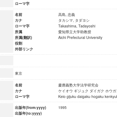
ローマ字
名前
高島, 忠義
カナ
タカシマ, タダヨシ
ローマ字
Takashima, Tadayoshi
所属
愛知県立大学助教授
所属(翻訳)
Aichi Prefectural University
役割
外部リンク
東京
名前
慶應義塾大学法学研究会
ンス教育研究センター
カナ
ケイオウ ギジュク ダイガク ホウ
端的教育研究拠点
ローマ字
Keio gijuku daigaku hogaku kenk
のサイエンス」
出版年(from:yyyy)
1995
出版年(to:yyyy)