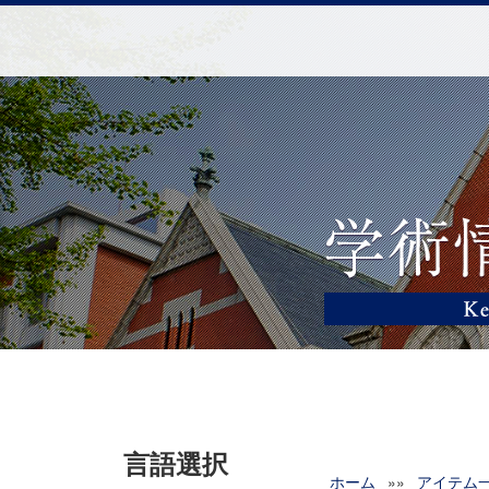
言語選択
ホーム
»»
アイテム