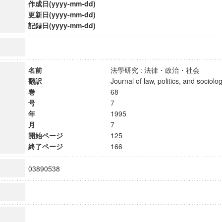
作成日(yyyy-mm-dd)
更新日(yyyy-mm-dd)
記録日(yyyy-mm-dd)
名前
法學研究 : 法律・政治・社会
翻訳
Journal of law, politics, and soci
巻
68
号
7
年
1995
月
7
開始ページ
125
終了ページ
166
03890538