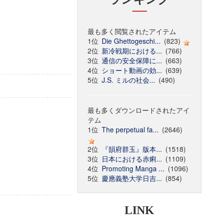
最も多く閲覧されたアイテム
1位
Die Ghettogeschi...
(823)
2位
新冷戦期における...
(766)
3位
通信の安全保障に...
(663)
4位
ショート動画の効...
(639)
5位
J.S. ミルの社会...
(490)
最も多くダウンロードされたアイ
テム
1位
The perpetual fa...
(2646)
2位
『韻府群玉』版本...
(1518)
3位
日本における赤痢...
(1109)
4位
Promoting Manga ...
(1096)
5位
慶應義塾大学日吉...
(854)
LINK