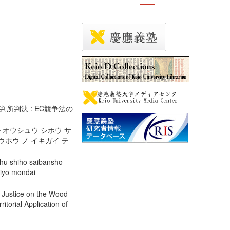
所判決 : EC競争法の
 オウシュウ シホウ サ
ウホウ ノ イキガイ テ
shu shiho saibansho
tekiyo mondai
 Justice on the Wood
itorial Application of