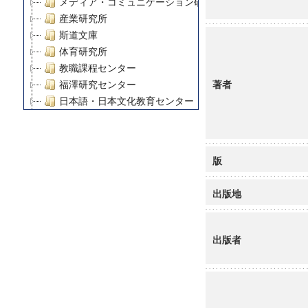
メディア・コミュニケーション研究所
産業研究所
斯道文庫
体育研究所
教職課程センター
著者
福澤研究センター
日本語・日本文化教育センター
アート・センター
外国語教育研究センター
デジタルメディア・コンテンツ統合研究センター
版
グローバルリサーチインスティテュート
塾内助成報告書
出版地
科学研究費補助金研究成果報告書
21世紀COEプログラム
慶應義塾大学グローバルCOEプログラム市民社会ガバナ
出版者
慶應義塾大学グローバルCOEプログラム論理と感性の先
博士課程教育リーディングプログラム「超成熟社会発展
学術雑誌掲載論文等(8)
その他