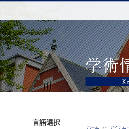
言語選択
ホーム
»»
アイテム