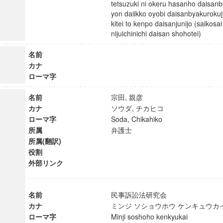
tetsuzuki ni okeru hasanho daisan
yon daiikko oyobi daisanbyakurokuj
kitei to kenpo daisanjunijo (saikosa
nijuichinichi daisan shohotei)
名前
カナ
ローマ字
名前
宗田, 親彦
カナ
ソウダ, チカヒコ
ローマ字
Soda, Chikahiko
所属
弁護士
所属(翻訳)
役割
外部リンク
名前
民事訴訟法研究会
カナ
ミンジ ソショウホウ ケンキュウ
ローマ字
Minji soshoho kenkyukai