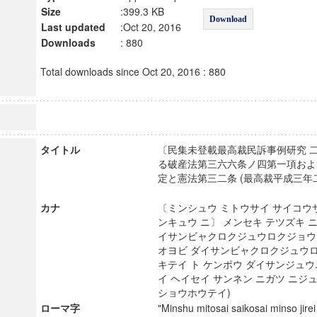
Size
:399.3 KB
Download
Last updated
:Oct 20, 2016
Downloads
: 880
Total downloads since Oct 20, 2016 : 880
タイトル
〔民集未登載最高裁民訴事例研究 
る破産法第三六六条ノ四第一項およ
定と憲法第三二条 (最高裁平成三年
カナ
〔ミンシュウ ミトウサイ サイコウサ
ンキュウ ニ〕 メンセキ テツズキ ニ
イサンビャクロクジュウロクジョウ 
オヨビ ダイサンビャクロクジュウロ
キテイ ト ケンポウ ダイサンジュウ
イ ヘイセイ サンネン ニガツ ニジ
ショウホウテイ)
ローマ字
"Minshu mitosai saikosai minso jire