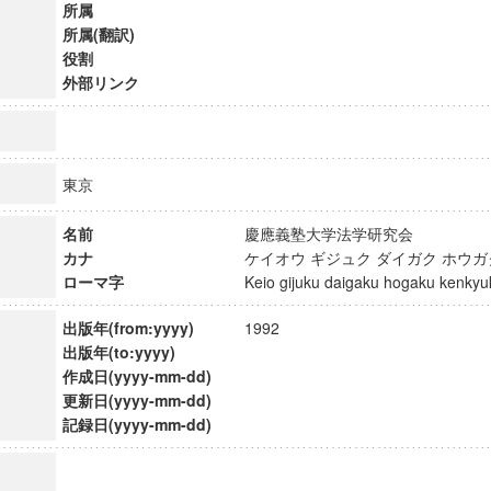
所属
所属(翻訳)
役割
外部リンク
東京
名前
慶應義塾大学法学研究会
カナ
ケイオウ ギジュク ダイガク ホウ
ローマ字
Keio gijuku daigaku hogaku kenk
出版年(from:yyyy)
1992
出版年(to:yyyy)
作成日(yyyy-mm-dd)
更新日(yyyy-mm-dd)
記録日(yyyy-mm-dd)