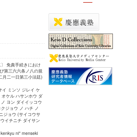
二〕 免責手続きにおけ
び第三六六条ノ八の規
二月二一日第三小法廷)
イ ミンソ ジレイ ケ
 オケル ハサンホウ ダ
ノ ヨン ダイイッコウ
クジョウ ノ ハチ ノ
ニジョウ (サイコウサ
ュウイチニチ ダイサン
i kenkyu ni" menseki