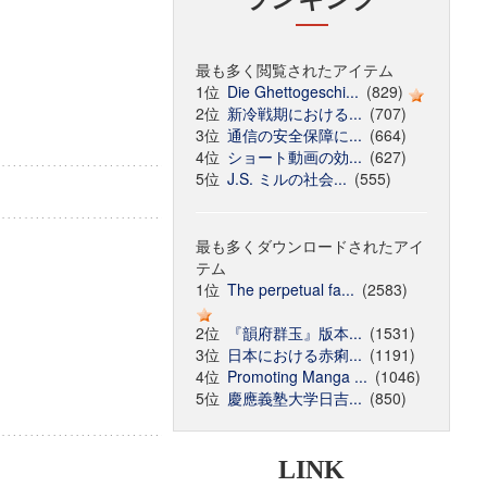
最も多く閲覧されたアイテム
1位
Die Ghettogeschi...
(829)
2位
新冷戦期における...
(707)
3位
通信の安全保障に...
(664)
4位
ショート動画の効...
(627)
5位
J.S. ミルの社会...
(555)
最も多くダウンロードされたアイ
テム
1位
The perpetual fa...
(2583)
2位
『韻府群玉』版本...
(1531)
3位
日本における赤痢...
(1191)
4位
Promoting Manga ...
(1046)
5位
慶應義塾大学日吉...
(850)
LINK