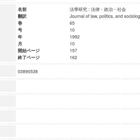
名前
法學研究 : 法律・政治・社会
翻訳
Journal of law, politics, and soci
巻
65
号
10
年
1992
月
10
開始ページ
157
終了ページ
162
03890538