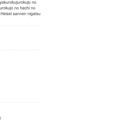
byakurokujurokujo no
urokujo no hachi no
i Heisei sannen nigatsu
カイ