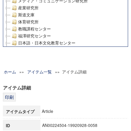
メディア・コミュニケーション研究所
産業研究所
斯道文庫
体育研究所
教職課程センター
福澤研究センター
日本語・日本文化教育センター
アート・センター
外国語教育研究センター
デジタルメディア・コンテンツ統合研究センター
ホーム
»»
グローバルリサーチインスティテュート
アイテム一覧
»» アイテム詳細
塾内助成報告書
科学研究費補助金研究成果報告書
アイテム詳細
21世紀COEプログラム
慶應義塾大学グローバルCOEプログラム市民社会ガバナンス
慶應義塾大学グローバルCOEプログラム論理と感性の先端的
Article
アイテムタイプ
博士課程教育リーディングプログラム「超成熟社会発展のサ
学術雑誌掲載論文等(8)
AN00224504-19920928-0058
ID
その他