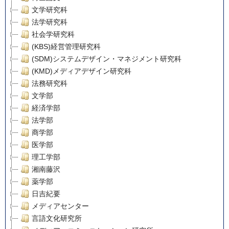
文学研究科
法学研究科
社会学研究科
(KBS)経営管理研究科
(SDM)システムデザイン・マネジメント研究科
(KMD)メディアデザイン研究科
法務研究科
文学部
経済学部
法学部
商学部
医学部
理工学部
湘南藤沢
薬学部
日吉紀要
メディアセンター
言語文化研究所