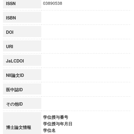
03890538
ISSN
ISBN
DOI
URI
JaLCDOI
NII論文ID
医中誌ID
その他ID
学位授与番号
学位授与年月日
博士論文情報
学位名