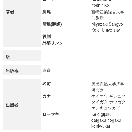
Yoshihiko
所属
宮崎産業経営大学
著者
助教授
所属(翻訳)
Miyazaki Sangyo
Keiei University
役割
外部リンク
版
東京
出版地
名前
慶應義塾大学法学
研究会
カナ
ケイオウ ギジュク
ダイガク ホウガク
出版者
ケンキュウカイ
ローマ字
Keio gijuku
daigaku hogaku
kenkyukai