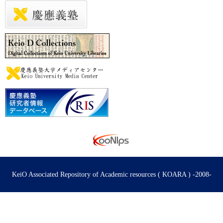
KeiO Associated Repository of Academic resources ( KOARA ) -2008-