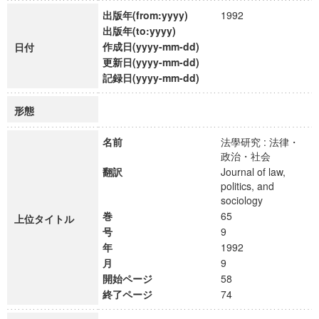
出版年(from:yyyy)
1992
出版年(to:yyyy)
作成日(yyyy-mm-dd)
日付
更新日(yyyy-mm-dd)
記録日(yyyy-mm-dd)
形態
名前
法學研究 : 法律・
政治・社会
翻訳
Journal of law,
politics, and
sociology
巻
65
上位タイトル
号
9
年
1992
月
9
開始ページ
58
終了ページ
74