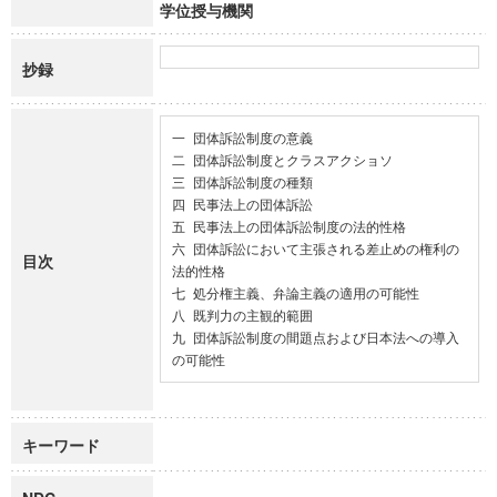
学位授与機関
抄録
一 団体訴訟制度の意義

二 団体訴訟制度とクラスアクショソ

三 団体訴訟制度の種類

四 民事法上の団体訴訟

五 民事法上の団体訴訟制度の法的性格

六 団体訴訟において主張される差止めの権利の
目次
法的性格

七 処分権主義、弁論主義の適用の可能性

八 既判力の主観的範囲

九 団体訴訟制度の間題点および日本法への導入
の可能性
キーワード