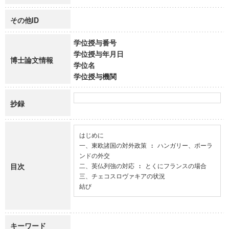
その他ID
学位授与番号
学位授与年月日
博士論文情報
学位名
学位授与機関
抄録
はじめに

一、東欧諸国の対外政策 : ハンガリー、ポーラ
ンドの外交

目次
二、英仏列強の対応 : とくにフランスの場合

三、チェコスロヴァキアの状況

結び
キーワード