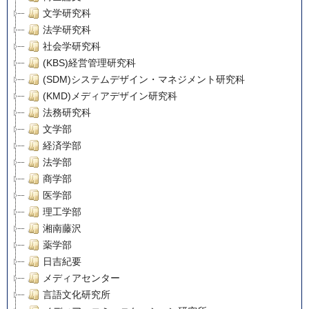
文学研究科
法学研究科
社会学研究科
(KBS)経営管理研究科
(SDM)システムデザイン・マネジメント研究科
(KMD)メディアデザイン研究科
法務研究科
文学部
経済学部
法学部
商学部
医学部
理工学部
湘南藤沢
薬学部
日吉紀要
メディアセンター
言語文化研究所