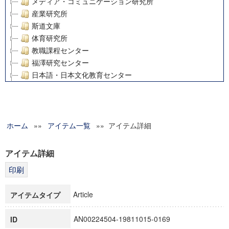
メディア・コミュニケーション研究所
産業研究所
斯道文庫
体育研究所
教職課程センター
福澤研究センター
日本語・日本文化教育センター
アート・センター
外国語教育研究センター
デジタルメディア・コンテンツ統合研究センター
ホーム
»»
グローバルリサーチインスティテュート
アイテム一覧
»» アイテム詳細
塾内助成報告書
科学研究費補助金研究成果報告書
アイテム詳細
21世紀COEプログラム
慶應義塾大学グローバルCOEプログラム市民社会ガバナンス
慶應義塾大学グローバルCOEプログラム論理と感性の先端的
Article
アイテムタイプ
博士課程教育リーディングプログラム「超成熟社会発展のサ
学術雑誌掲載論文等(8)
AN00224504-19811015-0169
ID
その他