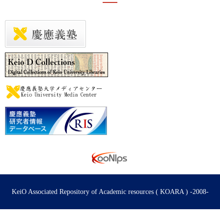
KeiO Associated Repository of Academic resources ( KOARA ) -2008-