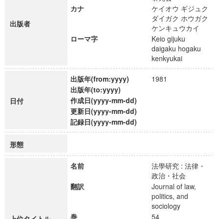
カナ
ケイオウ ギジュク
ダイガク ホウガク
出版者
ケンキュウカイ
ローマ字
Keio gijuku
daigaku hogaku
kenkyukai
出版年(from:yyyy)
1981
出版年(to:yyyy)
作成日(yyyy-mm-dd)
日付
更新日(yyyy-mm-dd)
記録日(yyyy-mm-dd)
形態
名前
法學研究 : 法律・
政治・社会
翻訳
Journal of law,
politics, and
sociology
巻
54
上位タイトル