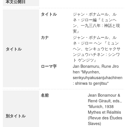
本文公開日
タイトル
ジャン・ボナムール、ル
ネ・ジロー編『ミュンヘ
ン、一九三八年 : 神話と現
実』
カナ
ジャン・ボナムール、ル
ネ・ジロー ヘン 『ミュン
ヘン、センキュウヒャクサ
タイトル
ンジュウハチネン : シンワ
ト ゲンジツ』
ローマ字
Jan Bonamuru, Rune Jiro
hen "Myunhen,
senkyuhyakusanjuhachinen
: shinwa to genjitsu"
名前
Jean Bonamour &
René Girault, eds.,
"Munich, 1938
Mythes et Réalités
別タイトル
(Revue des Études
Slaves)