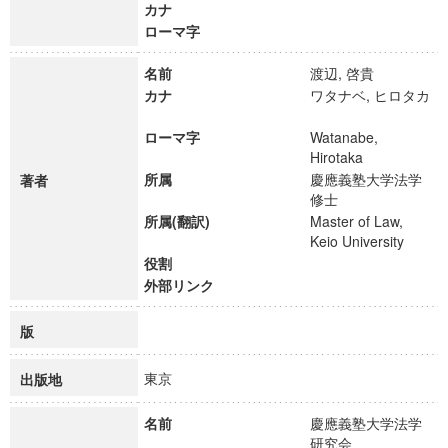
カナ
ローマ字
名前
渡辺, 啓貴
カナ
ワタナベ, ヒロタカ
ローマ字
Watanabe,
Hirotaka
所属
慶應義塾大学法学
著者
修士
所属(翻訳)
Master of Law,
Keio University
役割
外部リンク
版
東京
出版地
名前
慶應義塾大学法学
研究会