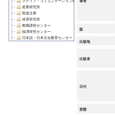
著者
メディア・コミュニケーション研究所
産業研究所
斯道文庫
体育研究所
教職課程センター
版
福澤研究センター
日本語・日本文化教育センター
出版地
アート・センター
外国語教育研究センター
デジタルメディア・コンテンツ統合研究センター
出版者
グローバルリサーチインスティテュート
塾内助成報告書
科学研究費補助金研究成果報告書
21世紀COEプログラム
日付
慶應義塾大学グローバルCOEプログラム市民社会ガバナ
慶應義塾大学グローバルCOEプログラム論理と感性の先
博士課程教育リーディングプログラム「超成熟社会発展
学術雑誌掲載論文等(8)
形態
その他