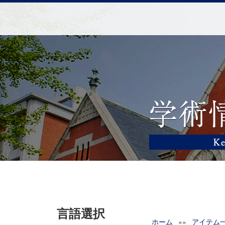
言語選択
ホーム
»»
アイテム