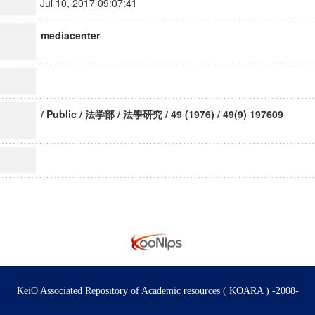
Jul 10, 2017 09:07:41
mediacenter
/ Public / 法学部 / 法學研究 / 49 (1976) / 49(9) 197609
KeiO Associated Repository of Academic resources ( KOARA ) -2008-