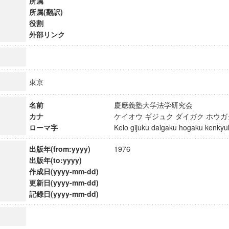
所属
所属(翻訳)
役割
外部リンク
東京
名前
慶應義塾大学法学研究会
カナ
ケイオウ ギジュク ダイガク ホウ
ローマ字
Keio gijuku daigaku hogaku kenk
出版年(from:yyyy)
1976
出版年(to:yyyy)
作成日(yyyy-mm-dd)
ンス教育研究センター
更新日(yyyy-mm-dd)
端的教育研究拠点
記録日(yyyy-mm-dd)
のサイエンス」