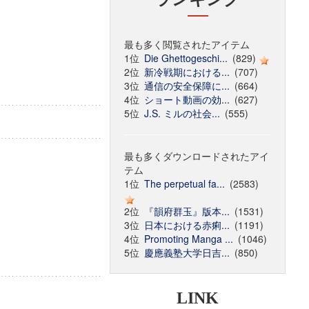
最も多く閲覧されたアイテム
1位
Die Ghettogeschi...
(829)
2位
新冷戦期における...
(707)
3位
通信の安全保障に...
(664)
4位
ショート動画の効...
(627)
5位
J.S. ミルの社会...
(555)
最も多くダウンロードされたアイ
テム
1位
The perpetual fa...
(2583)
2位
『韻府群玉』版本...
(1531)
3位
日本における赤痢...
(1191)
4位
Promoting Manga ...
(1046)
5位
慶應義塾大学日吉...
(850)
LINK