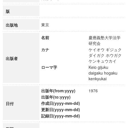
版
東京
出版地
名前
慶應義塾大学法学
研究会
カナ
ケイオウ ギジュク
ダイガク ホウガク
出版者
ケンキュウカイ
ローマ字
Keio gijuku
daigaku hogaku
kenkyukai
出版年(from:yyyy)
1976
出版年(to:yyyy)
作成日(yyyy-mm-dd)
日付
更新日(yyyy-mm-dd)
記録日(yyyy-mm-dd)