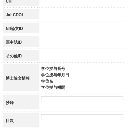
URI
JaLCDOI
NII論文ID
医中誌ID
その他ID
学位授与番号
学位授与年月日
博士論文情報
学位名
学位授与機関
抄録
目次