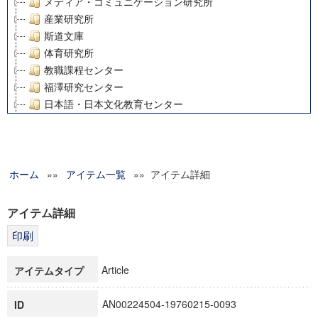
メディア・コミュニケーション研究所
産業研究所
斯道文庫
体育研究所
教職課程センター
福澤研究センター
日本語・日本文化教育センター
アート・センター
外国語教育研究センター
デジタルメディア・コンテンツ統合研究センター
ホーム
»»
グローバルリサーチインスティテュート
アイテム一覧
»» アイテム詳細
塾内助成報告書
科学研究費補助金研究成果報告書
アイテム詳細
21世紀COEプログラム
慶應義塾大学グローバルCOEプログラム市民社会ガバナンス
慶應義塾大学グローバルCOEプログラム論理と感性の先端的
Article
アイテムタイプ
博士課程教育リーディングプログラム「超成熟社会発展のサ
学術雑誌掲載論文等(8)
AN00224504-19760215-0093
ID
その他