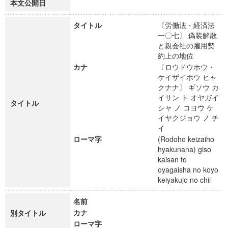
本文公開日
タイトル
〔労働法・経済法
一〇七〕 偽装解散
と親会社の雇用契
約上の地位
カナ
〔ロウドウホウ・
ケイザイホウ ヒャ
クナナ〕 ギソウ カ
イサン ト オヤガイ
タイトル
シャ ノ コヨウ ケ
イヤクジョウ ノ チ
イ
ローマ字
(Rodoho keizaiho
hyakunana) giso
kaisan to
oyagaisha no koyo
keiyakujo no chii
名前
カナ
別タイトル
ローマ字