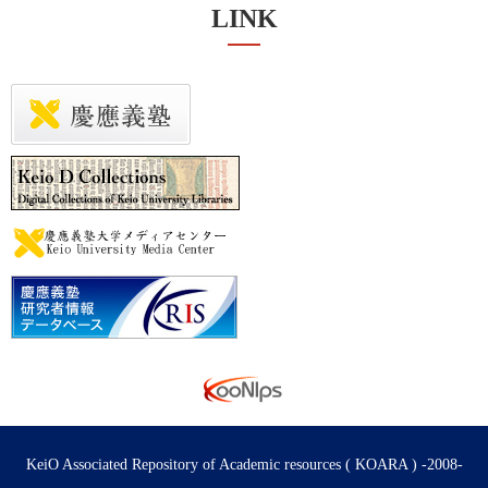
LINK
KeiO Associated Repository of Academic resources ( KOARA ) -2008-