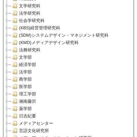
文学研究科
法学研究科
社会学研究科
(KBS)経営管理研究科
(SDM)システムデザイン・マネジメント研究科
(KMD)メディアデザイン研究科
法務研究科
文学部
経済学部
法学部
商学部
医学部
理工学部
湘南藤沢
薬学部
日吉紀要
メディアセンター
言語文化研究所