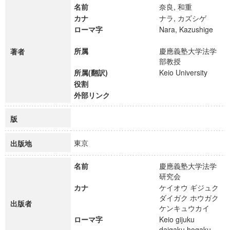
名前
奈良, 和重
カナ
ナラ, カズシゲ
ローマ字
Nara, Kazushige
所属
慶應義塾大学法学
著者
部教授
所属(翻訳)
Keio University
役割
外部リンク
版
東京
出版地
名前
慶應義塾大学法学
研究会
カナ
ケイオウ ギジュク
ダイガク ホウガク
出版者
ケンキュウカイ
ローマ字
Keio gijuku
daigaku hogaku