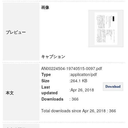
画像
プレビュー
キャプション
AN00224504-19740515-0097.pdf
Type
:application/pdf
Size
:264.1 KB
Last
Download
:Apr 26, 2018
本文
updated
Downloads
: 366
Total downloads since Apr 26, 2018 : 366