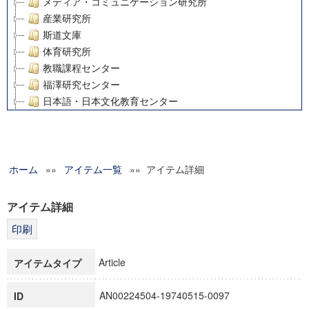
メディア・コミュニケーション研究所
産業研究所
斯道文庫
体育研究所
教職課程センター
福澤研究センター
日本語・日本文化教育センター
アート・センター
外国語教育研究センター
デジタルメディア・コンテンツ統合研究センター
ホーム
»»
グローバルリサーチインスティテュート
アイテム一覧
»» アイテム詳細
塾内助成報告書
科学研究費補助金研究成果報告書
アイテム詳細
21世紀COEプログラム
慶應義塾大学グローバルCOEプログラム市民社会ガバナンス
慶應義塾大学グローバルCOEプログラム論理と感性の先端的
Article
アイテムタイプ
博士課程教育リーディングプログラム「超成熟社会発展のサ
学術雑誌掲載論文等(8)
AN00224504-19740515-0097
ID
その他