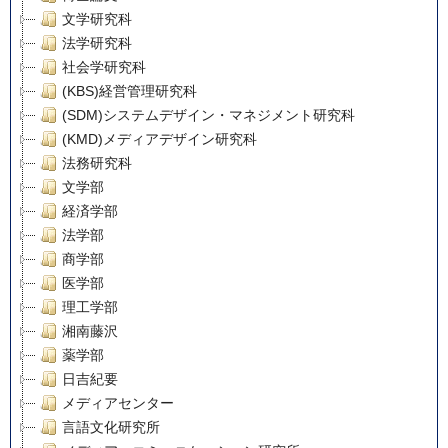
文学研究科
法学研究科
社会学研究科
(KBS)経営管理研究科
(SDM)システムデザイン・マネジメント研究科
(KMD)メディアデザイン研究科
法務研究科
文学部
経済学部
法学部
商学部
医学部
理工学部
湘南藤沢
薬学部
日吉紀要
メディアセンター
言語文化研究所