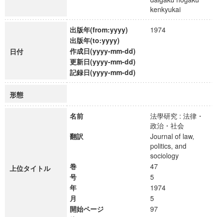
kenkyukai
出版年(from:yyyy)
1974
出版年(to:yyyy)
作成日(yyyy-mm-dd)
日付
更新日(yyyy-mm-dd)
記録日(yyyy-mm-dd)
形態
名前
法學研究 : 法律・
政治・社会
翻訳
Journal of law,
politics, and
sociology
巻
47
上位タイトル
号
5
年
1974
月
5
開始ページ
97