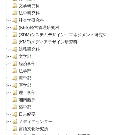
文学研究科
法学研究科
社会学研究科
(KBS)経営管理研究科
(SDM)システムデザイン・マネジメント研究科
(KMD)メディアデザイン研究科
法務研究科
文学部
経済学部
法学部
商学部
医学部
理工学部
湘南藤沢
薬学部
日吉紀要
メディアセンター
言語文化研究所