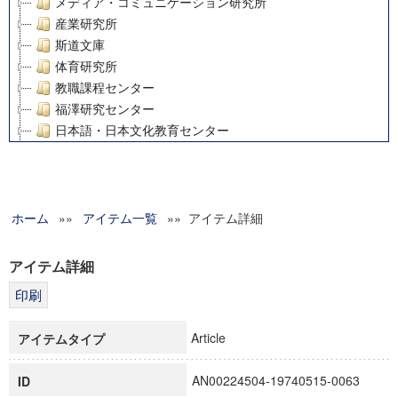
メディア・コミュニケーション研究所
産業研究所
斯道文庫
体育研究所
教職課程センター
福澤研究センター
日本語・日本文化教育センター
アート・センター
外国語教育研究センター
デジタルメディア・コンテンツ統合研究センター
ホーム
»»
グローバルリサーチインスティテュート
アイテム一覧
»» アイテム詳細
塾内助成報告書
科学研究費補助金研究成果報告書
アイテム詳細
21世紀COEプログラム
慶應義塾大学グローバルCOEプログラム市民社会ガバナンス
慶應義塾大学グローバルCOEプログラム論理と感性の先端的
Article
アイテムタイプ
博士課程教育リーディングプログラム「超成熟社会発展のサ
学術雑誌掲載論文等(8)
AN00224504-19740515-0063
ID
その他