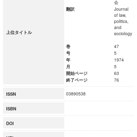
会
翻訳
Journal
of law,
politics,
and
上位タイトル
sociology
巻
47
号
5
年
1974
月
5
開始ページ
63
終了ページ
76
03890538
ISSN
ISBN
DOI