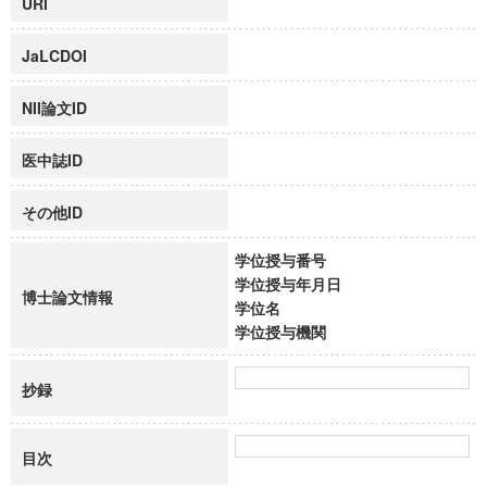
URI
JaLCDOI
NII論文ID
医中誌ID
その他ID
学位授与番号
学位授与年月日
博士論文情報
学位名
学位授与機関
抄録
目次