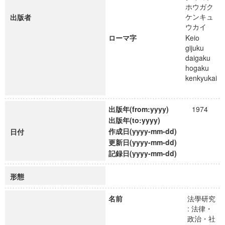
ホウガク
ケンキュ
出版者
ウカイ
ローマ字
Keio
gijuku
daigaku
hogaku
kenkyukai
出版年(from:yyyy)
1974
出版年(to:yyyy)
作成日(yyyy-mm-dd)
日付
更新日(yyyy-mm-dd)
記録日(yyyy-mm-dd)
形態
名前
法學研究
: 法律・
政治・社