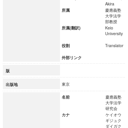
Akira
所属
慶應義塾
大学法学
部教授
所属(翻訳)
Keio
University
役割
Translator
外部リンク
版
東京
出版地
名前
慶應義塾
大学法学
研究会
カナ
ケイオウ
ギジュク
ダイガク