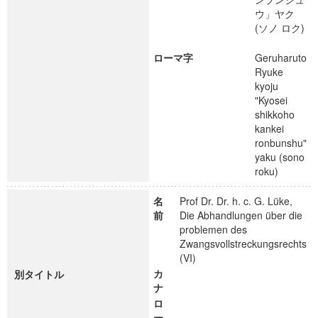
ウ」ヤク
(ソノ ロク)
ローマ字
Geruharuto
Ryuke
kyoju
"Kyosei
shikkoho
kankei
ronbunshu"
yaku (sono
roku)
名
Prof Dr. Dr. h. c. G. Lüke,
前
Die Abhandlungen über die
problemen des
Zwangsvollstreckungsrechts
(VI)
カ
別タイトル
ナ
ロ
ー