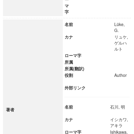
マ
字
名前
Lüke,
G.
カナ
リュケ,
ゲルハ
ルト
ローマ字
所属
所属(翻訳)
役割
Author
外部リンク
名前
石川, 明
著者
カナ
イシカワ,
アキラ
ローマ字
Ishikawa,