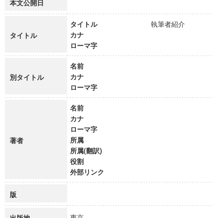
本文公開日
タイトル
執筆者紹介
カナ
タイトル
ローマ字
名前
カナ
別タイトル
ローマ字
名前
カナ
ローマ字
所属
著者
所属(翻訳)
役割
外部リンク
版
東京
出版地