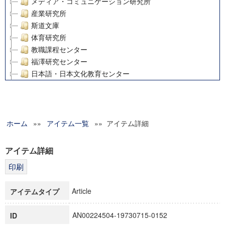
メディア・コミュニケーション研究所
産業研究所
斯道文庫
体育研究所
教職課程センター
福澤研究センター
日本語・日本文化教育センター
アート・センター
外国語教育研究センター
デジタルメディア・コンテンツ統合研究センター
ホーム
»»
グローバルリサーチインスティテュート
アイテム一覧
»» アイテム詳細
塾内助成報告書
科学研究費補助金研究成果報告書
アイテム詳細
21世紀COEプログラム
慶應義塾大学グローバルCOEプログラム市民社会ガバナンス
慶應義塾大学グローバルCOEプログラム論理と感性の先端的
Article
アイテムタイプ
博士課程教育リーディングプログラム「超成熟社会発展のサ
学術雑誌掲載論文等(8)
AN00224504-19730715-0152
ID
その他