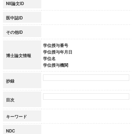
NII論文ID
医中誌ID
その他ID
学位授与番号
学位授与年月日
博士論文情報
学位名
学位授与機関
抄録
目次
キーワード
NDC