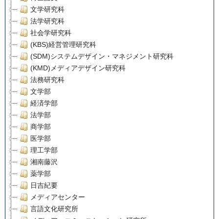
文学研究科
法学研究科
社会学研究科
(KBS)経営管理研究科
(SDM)システムデザイン・マネジメント研究科
(KMD)メディアデザイン研究科
法務研究科
文学部
経済学部
法学部
商学部
医学部
理工学部
湘南藤沢
薬学部
日吉紀要
メディアセンター
言語文化研究所