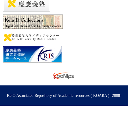
KeiO Associated Repository of Academic resources ( KOARA ) -2008-