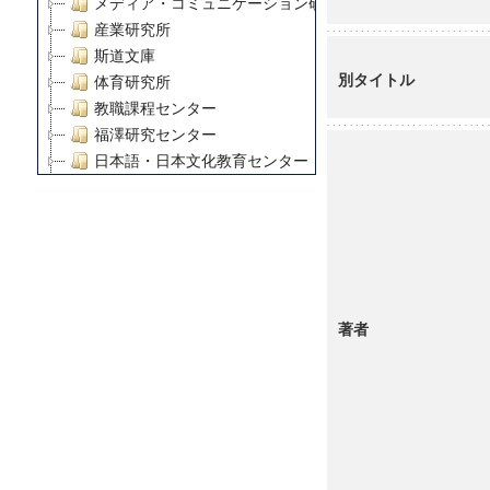
メディア・コミュニケーション研究所
産業研究所
斯道文庫
別タイトル
体育研究所
教職課程センター
福澤研究センター
日本語・日本文化教育センター
アート・センター
外国語教育研究センター
デジタルメディア・コンテンツ統合研究センター
グローバルリサーチインスティテュート
塾内助成報告書
科学研究費補助金研究成果報告書
著者
21世紀COEプログラム
慶應義塾大学グローバルCOEプログラム市民社会ガバナ
慶應義塾大学グローバルCOEプログラム論理と感性の先
博士課程教育リーディングプログラム「超成熟社会発展
学術雑誌掲載論文等(8)
その他