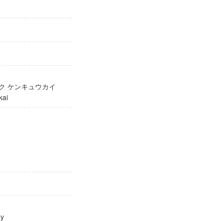
ガク ケンキュウカイ
yūkai
ology