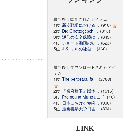
最も多く閲覧されたアイテム
1位
新冷戦期における...
(910)
2位
Die Ghettogeschi...
(810)
3位
通信の安全保障に...
(643)
4位
ショート動画の効...
(623)
5位
J.S. ミルの社会...
(460)
最も多くダウンロードされたアイ
テム
1位
The perpetual fa...
(2788)
2位
『韻府群玉』版本...
(1515)
3位
Promoting Manga ...
(1140)
4位
日本における赤痢...
(900)
5位
慶應義塾大学日吉...
(894)
LINK