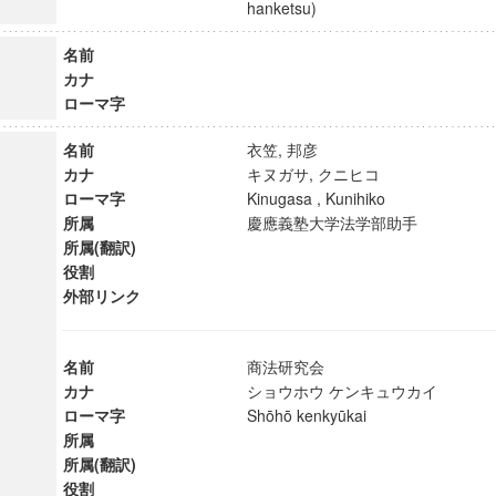
hanketsu)
名前
カナ
ローマ字
名前
衣笠, 邦彦
カナ
キヌガサ, クニヒコ
ローマ字
Kinugasa , Kunihiko
所属
慶應義塾大学法学部助手
所属(翻訳)
役割
外部リンク
名前
商法研究会
ンス教育研究センター
カナ
ショウホウ ケンキュウカイ
端的教育研究拠点
ローマ字
Shōhō kenkyūkai
のサイエンス」
所属
所属(翻訳)
役割