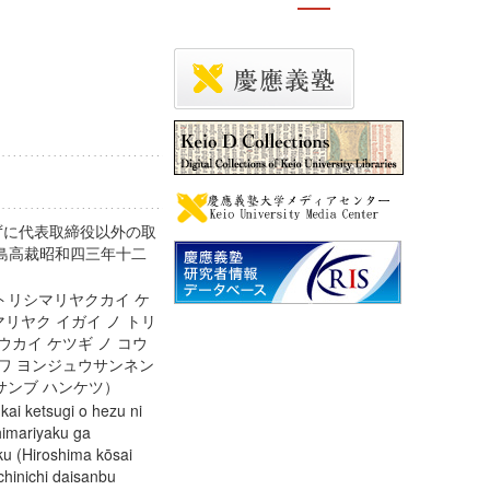
ずに代表取締役以外の取
広島高裁昭和四三年十二
トリシマリヤクカイ ケ
マリヤク イガイ ノ トリ
ウカイ ケツギ ノ コウ
ウワ ヨンジュウサンネン
イサンブ ハンケツ）
kai ketsugi o hezu ni
shimariyaku ga
ku (Hiroshima kōsai
chinichi daisanbu