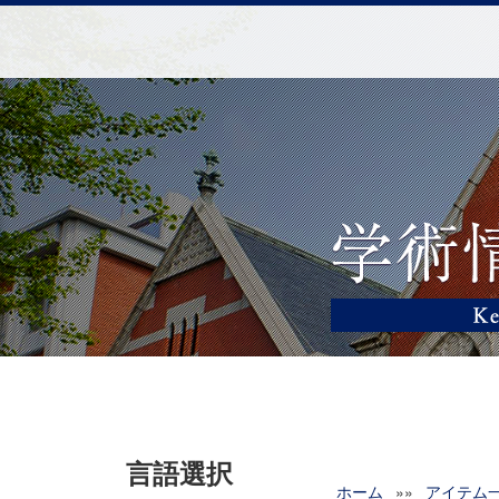
言語選択
ホーム
»»
アイテム