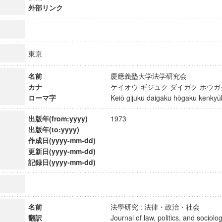
外部リンク
東京
名前
慶應義塾大学法学研究会
カナ
ケイオウ ギジュク ダイガク ホウ
ローマ字
Keiō gijuku daigaku hōgaku kenk
出版年(from:yyyy)
1973
出版年(to:yyyy)
作成日(yyyy-mm-dd)
更新日(yyyy-mm-dd)
記録日(yyyy-mm-dd)
名前
法學研究 : 法律・政治・社会
翻訳
Journal of law, politics, and soci