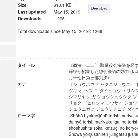
Size
:613.1 KB
Download
Last updated
:May 15, 2019
Downloads
: 1266
Total downloads since May 15, 2019 : 1266
タイトル
〔商法一二二〕 取締役会決議を経
締役が招集した総会決議の効力 (
月十七日第三部判決)
カナ
〔ショウホウ ヒャクニジュウニ〕 
ツギ オ ヘズ ニ ダイヒョウ トリシ
シマリヤク ガ ショウシュウシタ ソ
リョク （ヒロシマ コウサイ ショ
ジュウニガツ ジュウシチニチ ダ
ローマ字
"Shōhō hyakunijūni" torishimariyaku
daihyō torishimariyaku igai no tori
shōshūshita sōkai ketsugi no kōryo
Shōwa yonjūsannen jūnigatsu jūshi