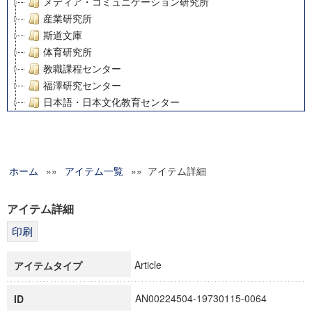
メディア・コミュニケーション研究所
産業研究所
斯道文庫
体育研究所
教職課程センター
福澤研究センター
日本語・日本文化教育センター
アート・センター
外国語教育研究センター
デジタルメディア・コンテンツ統合研究センター
ホーム
»»
グローバルリサーチインスティテュート
アイテム一覧
»» アイテム詳細
塾内助成報告書
科学研究費補助金研究成果報告書
アイテム詳細
21世紀COEプログラム
慶應義塾大学グローバルCOEプログラム市民社会ガバナンス
慶應義塾大学グローバルCOEプログラム論理と感性の先端的
Article
アイテムタイプ
博士課程教育リーディングプログラム「超成熟社会発展のサ
学術雑誌掲載論文等(8)
AN00224504-19730115-0064
ID
その他