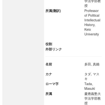
学法学部教
授
所属(翻訳)
Professor
of Political
Intellectual
History,
Keio
University
役割
外部リンク
名前
多田, 真鋤
カナ
タダ, マス
キ
ローマ字
Tada,
Masuki
所属
慶應義塾大
学法学部教
授