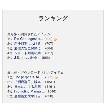
ランキング
最も多く閲覧されたアイテム
1位
Die Ghettogeschi...
(829)
2位
新冷戦期における...
(707)
3位
通信の安全保障に...
(664)
4位
ショート動画の効...
(627)
5位
J.S. ミルの社会...
(555)
最も多くダウンロードされたアイテム
1位
The perpetual fa...
(2583)
2位
『韻府群玉』版本...
(1531)
3位
日本における赤痢...
(1191)
4位
Promoting Manga ...
(1046)
5位
慶應義塾大学日吉...
(850)