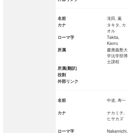
名前
滝田, 薫
カナ
タキタ, カ
オル
ローマ字
Takita,
Kaoru
所属
慶應義塾大
学法学部博
士課程
所属(翻訳)
役割
外部リンク
名前
中道, 寿一
カナ
ナカミチ,
ヒサカズ
ローマ字
Nakamichi,