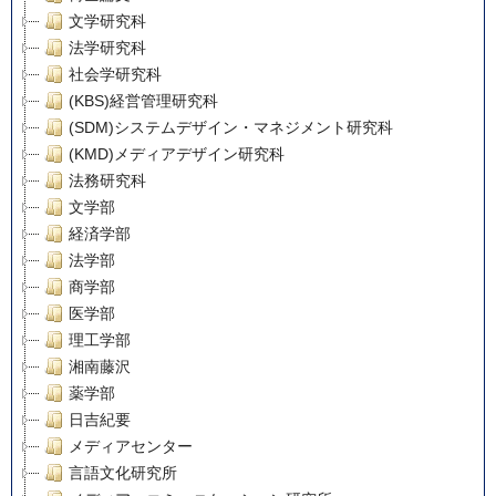
文学研究科
法学研究科
社会学研究科
(KBS)経営管理研究科
(SDM)システムデザイン・マネジメント研究科
(KMD)メディアデザイン研究科
法務研究科
文学部
経済学部
法学部
商学部
医学部
理工学部
湘南藤沢
薬学部
日吉紀要
メディアセンター
言語文化研究所