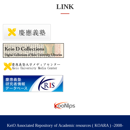
LINK
KeiO Associated Repository of Academic resources ( KOARA ) -2008-