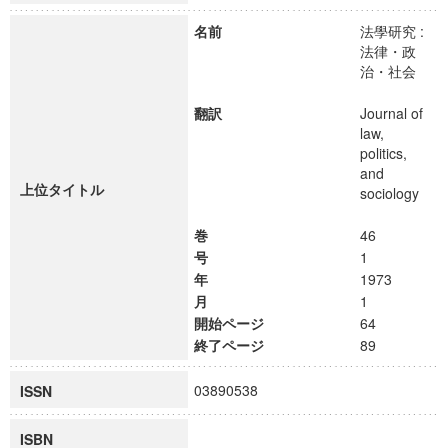
名前
法學研究 :
法律・政
治・社会
翻訳
Journal of
law,
politics,
and
上位タイトル
sociology
巻
46
号
1
年
1973
月
1
開始ページ
64
終了ページ
89
03890538
ISSN
ISBN