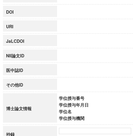
DOI
URI
JaLCDOI
NII論文ID
医中誌ID
その他ID
学位授与番号
学位授与年月日
博士論文情報
学位名
学位授与機関
抄録