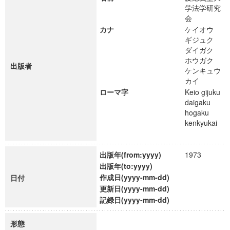
学法学研究
会
カナ
ケイオウ
ギジュク
ダイガク
ホウガク
出版者
ケンキュウ
カイ
ローマ字
Keio gijuku
daigaku
hogaku
kenkyukai
出版年(from:yyyy)
1973
出版年(to:yyyy)
作成日(yyyy-mm-dd)
日付
更新日(yyyy-mm-dd)
記録日(yyyy-mm-dd)
形態