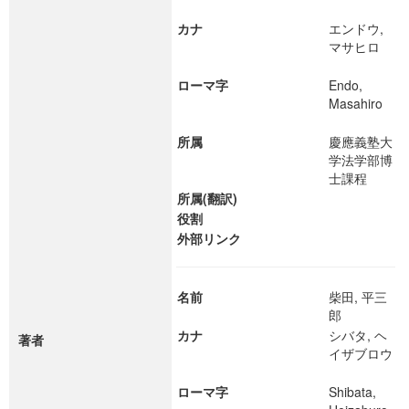
カナ
エンドウ,
マサヒロ
ローマ字
Endo,
Masahiro
所属
慶應義塾大
学法学部博
士課程
所属(翻訳)
役割
外部リンク
名前
柴田, 平三
郎
カナ
シバタ, ヘ
著者
イザブロウ
ローマ字
Shibata,