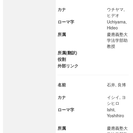
カナ
ウチヤマ,
ヒデオ
ローマ字
Uchiyama,
Hideo
所属
慶應義塾大
学法学部助
教授
所属(翻訳)
役割
外部リンク
名前
石井, 良博
カナ
イシイ, ヨ
シヒロ
ローマ字
Ishii,
Yoshihiro
所属
慶應義塾大