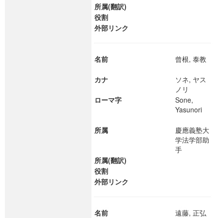
所属(翻訳)
役割
外部リンク
名前
曾根, 泰教
カナ
ソネ, ヤス
ノリ
ローマ字
Sone,
Yasunori
所属
慶應義塾大
学法学部助
手
所属(翻訳)
役割
外部リンク
名前
遠藤, 正弘