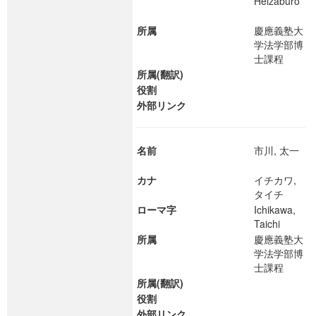
Heizaburo
所属
慶應義塾大
学法学部博
士課程
所属(翻訳)
役割
外部リンク
名前
市川, 太一
カナ
イチカワ,
タイチ
ローマ字
Ichikawa,
Taichi
所属
慶應義塾大
学法学部博
士課程
所属(翻訳)
役割
外部リンク