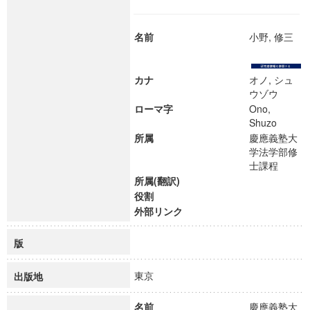
名前
小野, 修三
カナ
オノ, シュ
ウゾウ
ローマ字
Ono,
Shuzo
所属
慶應義塾大
学法学部修
士課程
所属(翻訳)
役割
外部リンク
版
東京
出版地
名前
慶應義塾大