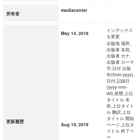
mediacenter
所有者
インデックス
May 14, 2018
を変更
出版地 場所,
出版者 名前,
出版者 カナ,
出版者 ローマ
字,日付 出版
年(from:yyyy),
日付 記録日
(yyyy-mm-
dd),形態,上位
タイトル 名
前,上位タイト
ル 翻訳,上位
タイトル 開始
更新履歴
Aug 19, 2019
ページ,上位タ
イトル 終了ペ
ー