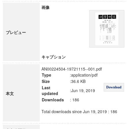
画像
プレビュー
キャプション
AN00224504-19721115--001.pdf
Type
:application/pdf
Size
:36.6 KB
Last
Download
:Jun 19, 2019
本文
updated
Downloads
: 186
Total downloads since Jun 19, 2019 : 186