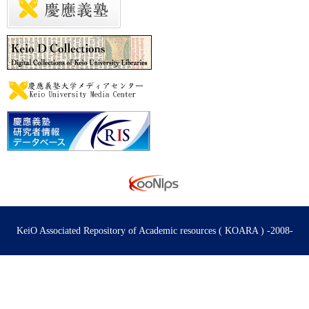
KeiO Associated Repository of Academic resources ( KOARA ) -2008-