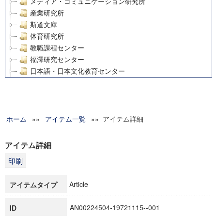
メディア・コミュニケーション研究所
産業研究所
斯道文庫
体育研究所
教職課程センター
福澤研究センター
日本語・日本文化教育センター
アート・センター
外国語教育研究センター
デジタルメディア・コンテンツ統合研究センター
ホーム
»»
グローバルリサーチインスティテュート
アイテム一覧
»» アイテム詳細
塾内助成報告書
科学研究費補助金研究成果報告書
アイテム詳細
21世紀COEプログラム
慶應義塾大学グローバルCOEプログラム市民社会ガバナンス
慶應義塾大学グローバルCOEプログラム論理と感性の先端的
Article
アイテムタイプ
博士課程教育リーディングプログラム「超成熟社会発展のサ
学術雑誌掲載論文等(8)
AN00224504-19721115--001
ID
その他