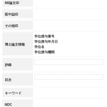
NII論文ID
医中誌ID
その他ID
学位授与番号
学位授与年月日
博士論文情報
学位名
学位授与機関
抄録
目次
キーワード
NDC