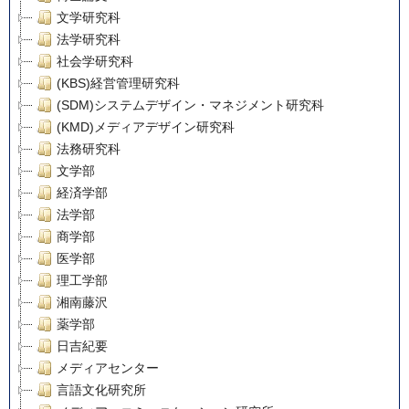
文学研究科
法学研究科
社会学研究科
(KBS)経営管理研究科
(SDM)システムデザイン・マネジメント研究科
(KMD)メディアデザイン研究科
法務研究科
文学部
経済学部
法学部
商学部
医学部
理工学部
湘南藤沢
薬学部
日吉紀要
メディアセンター
言語文化研究所