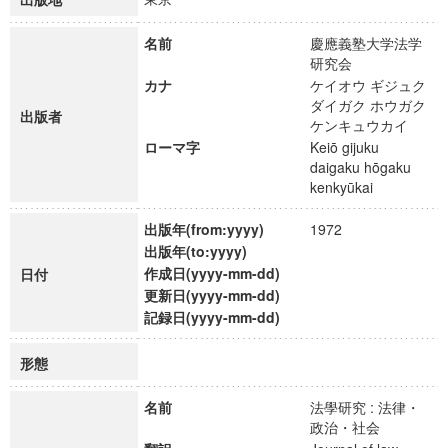
名前
慶應義塾大学法学
研究会
カナ
ケイオウ ギジュク
ダイガク ホウガク
出版者
ケンキュウカイ
ローマ字
Keiō gijuku
daigaku hōgaku
kenkyūkai
出版年(from:yyyy)
1972
出版年(to:yyyy)
作成日(yyyy-mm-dd)
日付
更新日(yyyy-mm-dd)
記録日(yyyy-mm-dd)
形態
名前
法學研究 : 法律・
政治・社会