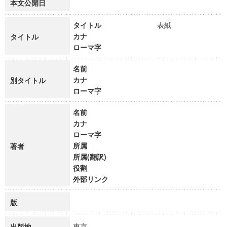
本文公開日
タイトル
表紙
カナ
タイトル
ローマ字
名前
カナ
別タイトル
ローマ字
名前
カナ
ローマ字
所属
著者
所属(翻訳)
役割
外部リンク
版
東京
出版地