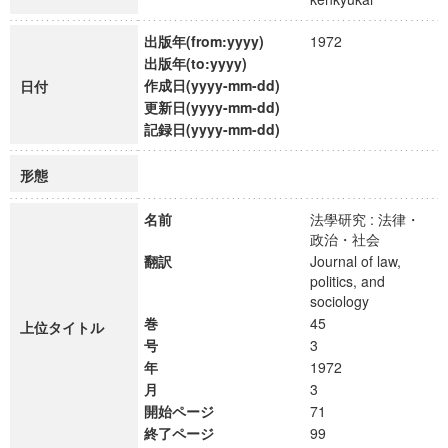
出版年(from:yyyy)
1972
出版年(to:yyyy)
作成日(yyyy-mm-dd)
日付
更新日(yyyy-mm-dd)
記録日(yyyy-mm-dd)
形態
名前
法學研究 : 法律・
政治・社会
翻訳
Journal of law,
politics, and
sociology
巻
45
上位タイトル
号
3
年
1972
月
3
開始ページ
71
終了ページ
99