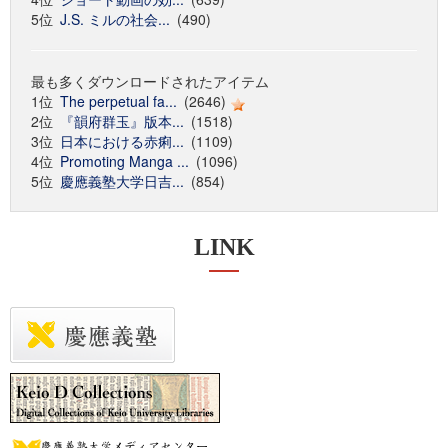
5位
J.S. ミルの社会...
(490)
最も多くダウンロードされたアイテム
1位
The perpetual fa...
(2646)
2位
『韻府群玉』版本...
(1518)
3位
日本における赤痢...
(1109)
4位
Promoting Manga ...
(1096)
5位
慶應義塾大学日吉...
(854)
LINK