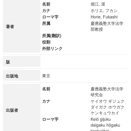
名前
堀江, 湛
カナ
ホリエ, フカシ
ローマ字
Horie, Fukashi
所属
慶應義塾大学法学
著者
部教授
所属(翻訳)
役割
外部リンク
版
東京
出版地
名前
慶應義塾大学法学
研究会
カナ
ケイオウ ギジュク
ダイガク ホウガク
出版者
ケンキュウカイ
ローマ字
Keiō gijuku
daigaku hōgaku
kenkyūkai