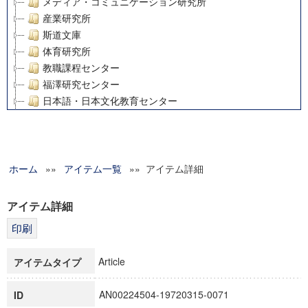
メディア・コミュニケーション研究所
産業研究所
斯道文庫
体育研究所
教職課程センター
福澤研究センター
日本語・日本文化教育センター
アート・センター
外国語教育研究センター
デジタルメディア・コンテンツ統合研究センター
ホーム
»»
グローバルリサーチインスティテュート
アイテム一覧
»» アイテム詳細
塾内助成報告書
科学研究費補助金研究成果報告書
アイテム詳細
21世紀COEプログラム
慶應義塾大学グローバルCOEプログラム市民社会ガバナンス
慶應義塾大学グローバルCOEプログラム論理と感性の先端的
Article
アイテムタイプ
博士課程教育リーディングプログラム「超成熟社会発展のサ
学術雑誌掲載論文等(8)
AN00224504-19720315-0071
ID
その他