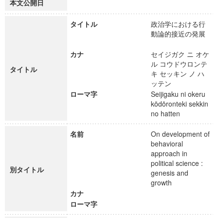
本文公開日
タイトル
政治学における行
動論的接近の発展
カナ
セイジガク ニ オケ
ル コウドウロンテ
タイトル
キ セッキン ノ ハ
ッテン
ローマ字
Seijigaku ni okeru
kōdōronteki sekkin
no hatten
名前
On development of
behavioral
approach in
political science :
別タイトル
genesis and
growth
カナ
ローマ字