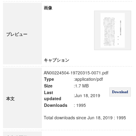
画像
プレビュー
キャプション
AN00224504-19720315-0071.pdf
Type
:application/pdf
Size
:1.7 MB
Last
Download
:Jun 18, 2019
本文
updated
Downloads
: 1995
Total downloads since Jun 18, 2019 : 1995