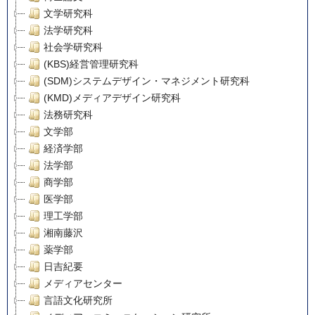
文学研究科
法学研究科
社会学研究科
(KBS)経営管理研究科
(SDM)システムデザイン・マネジメント研究科
(KMD)メディアデザイン研究科
法務研究科
文学部
経済学部
法学部
商学部
医学部
理工学部
湘南藤沢
薬学部
日吉紀要
メディアセンター
言語文化研究所