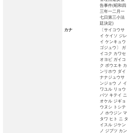
告事件(昭和四
三年一二月一
七日第三小法
廷決定)
カナ
〔サイコウサ
イ ケイソ ジレ
イ ケンキュウ
ゴジュウ〕 ガ
イコク カワセ
オヨビ ガイコ
ク ボウエキ カ
ンリホウ ダイ
ナナジュウサ
ンジョウ ノ イ
ワユル リョウ
バツ キテイ ニ
オケル ジギョ
ウヌシ トシテ
ノ ホウジン マ
タワ ヒト ニ タ
イスル ジケン
ノ ジブツ カン