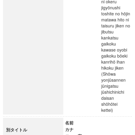
ni okeru
jigyōnushi
toshite no hōjin
matawa hito ni
taisuru jiken no
jibutsu
kankatsu
gaikoku
kawase oyobi
gaikoku bōeki
kanrihō ihan
hikoku jiken
(Shōwa
yonjūsannen
jūnigatsu
jūshichinichi
daisan
shōhōtei
kettei)
名前
カナ
別タイトル