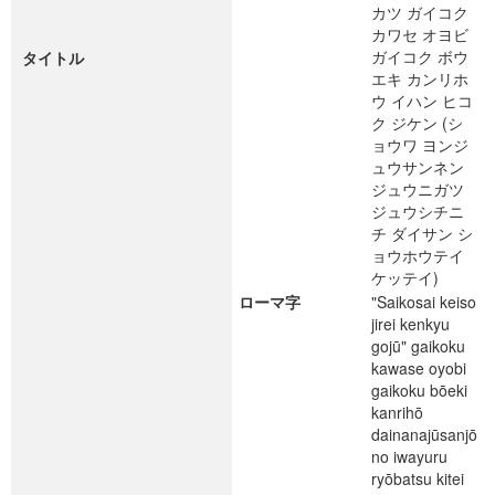
カツ ガイコク
カワセ オヨビ
ガイコク ボウ
タイトル
エキ カンリホ
ウ イハン ヒコ
ク ジケン (シ
ョウワ ヨンジ
ュウサンネン
ジュウニガツ
ジュウシチニ
チ ダイサン シ
ョウホウテイ
ケッテイ)
ローマ字
"Saikosai keiso
jirei kenkyu
gojū" gaikoku
kawase oyobi
gaikoku bōeki
kanrihō
dainanajūsanjō
no iwayuru
ryōbatsu kitei