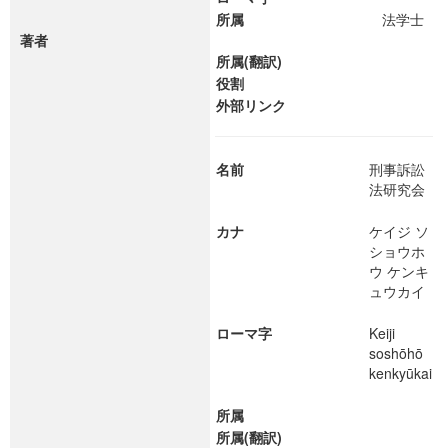
所属
法学士
著者
所属(翻訳)
役割
外部リンク
名前
刑事訴訟
法研究会
カナ
ケイジ ソ
ショウホ
ウ ケンキ
ュウカイ
ローマ字
Keiji
soshōhō
kenkyūkai
所属
所属(翻訳)