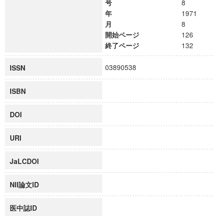
号
8
年
1971
月
8
開始ページ
126
終了ページ
132
03890538
ISSN
ISBN
DOI
URI
JaLCDOI
NII論文ID
医中誌ID