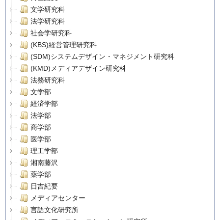
文学研究科
法学研究科
社会学研究科
(KBS)経営管理研究科
(SDM)システムデザイン・マネジメント研究科
(KMD)メディアデザイン研究科
法務研究科
文学部
経済学部
法学部
商学部
医学部
理工学部
湘南藤沢
薬学部
日吉紀要
メディアセンター
言語文化研究所