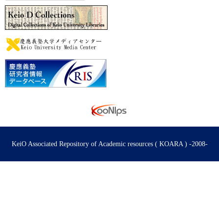
KeiO Associated Repository of Academic resources ( KOARA ) -2008-