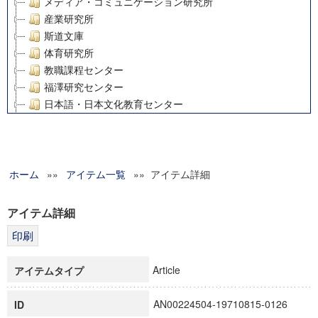
メディア・コミュニケーション研究所
産業研究所
斯道文庫
体育研究所
教職課程センター
福澤研究センター
日本語・日本文化教育センター
アート・センター
外国語教育研究センター
デジタルメディア・コンテンツ統合研究センター
ホーム
»»
グローバルリサーチインスティテュート
アイテム一覧
»» アイテム詳細
塾内助成報告書
科学研究費補助金研究成果報告書
アイテム詳細
21世紀COEプログラム
慶應義塾大学グローバルCOEプログラム市民社会ガバナンス
慶應義塾大学グローバルCOEプログラム論理と感性の先端的
Article
アイテムタイプ
博士課程教育リーディングプログラム「超成熟社会発展のサ
学術雑誌掲載論文等(8)
AN00224504-19710815-0126
ID
その他