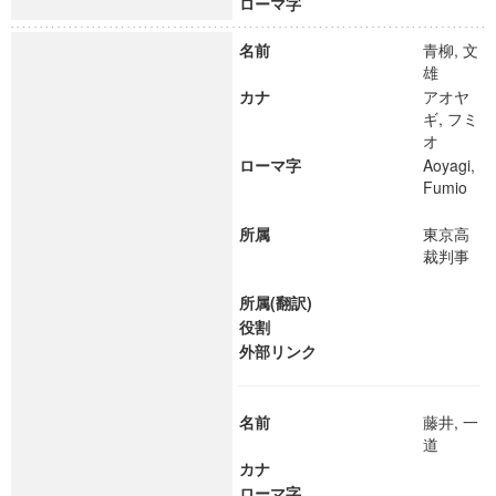
ローマ字
名前
青柳, 文
雄
カナ
アオヤ
ギ, フミ
オ
ローマ字
Aoyagi,
Fumio
所属
東京高
裁判事
所属(翻訳)
役割
外部リンク
名前
藤井, 一
道
カナ
ローマ字