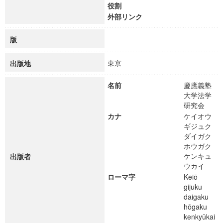
役割
外部リンク
版
東京
出版地
名前
慶應義塾
大学法学
研究会
カナ
ケイオウ
ギジュク
ダイガク
ホウガク
ケンキュ
出版者
ウカイ
ローマ字
Keiō
gijuku
daigaku
hōgaku
kenkyūkai