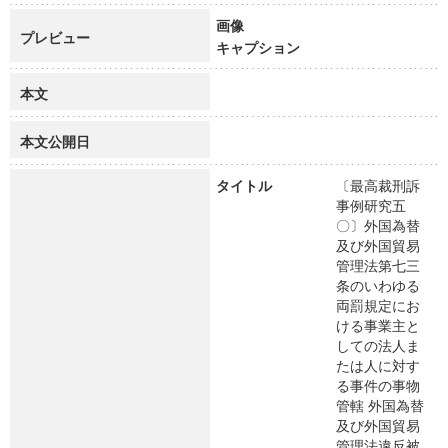
画像
プレビュー
キャプション
本文
本文公開日
タイトル
〔最高裁刑訴
事例研究五
〇〕外国為替
及び外国貿易
管理法第七三
条のいわゆる
両罰規定にお
ける事業主と
しての法人ま
たは人に対す
る事件の事物
管轄 外国為替
及び外国貿易
管理法違反被