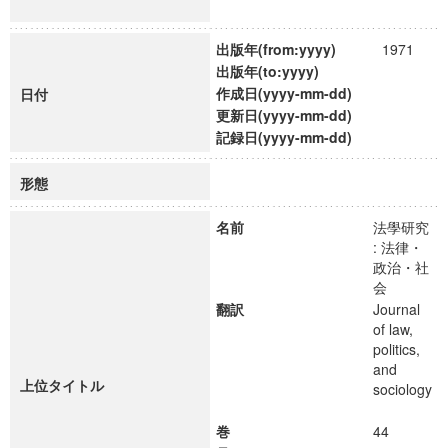
出版年(from:yyyy)
1971
出版年(to:yyyy)
作成日(yyyy-mm-dd)
日付
更新日(yyyy-mm-dd)
記録日(yyyy-mm-dd)
形態
名前
法學研究
: 法律・
政治・社
会
翻訳
Journal
of law,
politics,
and
上位タイトル
sociology
巻
44