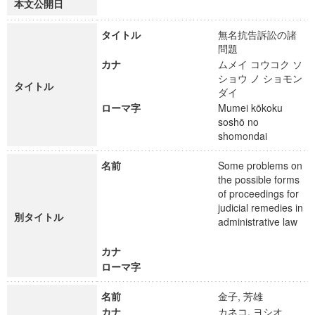
本文公開日
タイトル
無名抗告訴訟の諸
問題
カナ
ムメイ コウコク ソ
ショウ ノ ショモン
タイトル
ダイ
ローマ字
Mumei kōkoku
soshō no
shomondai
名前
Some problems on
the possible forms
of proceedings for
judicial remedies in
別タイトル
administrative law
カナ
ローマ字
名前
金子, 芳雄
カナ
カネコ, ヨシオ