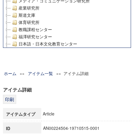
メディア・コミュニケーション研究所
産業研究所
斯道文庫
体育研究所
教職課程センター
福澤研究センター
日本語・日本文化教育センター
アート・センター
外国語教育研究センター
デジタルメディア・コンテンツ統合研究センター
ホーム
»»
グローバルリサーチインスティテュート
アイテム一覧
»» アイテム詳細
塾内助成報告書
科学研究費補助金研究成果報告書
アイテム詳細
21世紀COEプログラム
慶應義塾大学グローバルCOEプログラム市民社会ガバナンス
慶應義塾大学グローバルCOEプログラム論理と感性の先端的
Article
アイテムタイプ
博士課程教育リーディングプログラム「超成熟社会発展のサ
学術雑誌掲載論文等(8)
AN00224504-19710515-0001
ID
その他