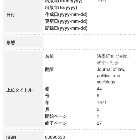
出版年(from:yyyy)
1971
出版年(to:yyyy)
作成日(yyyy-mm-dd)
日付
更新日(yyyy-mm-dd)
記録日(yyyy-mm-dd)
形態
名前
法學研究 : 法律・
政治・社会
翻訳
Journal of law,
politics, and
sociology
巻
44
上位タイトル
号
5
年
1971
月
5
開始ページ
1
終了ページ
27
03890538
ISSN