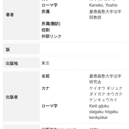
ローマ字
Kaneko, Yoshio
所属
慶應義塾大学法学
著者
部教授
所属(翻訳)
役割
外部リンク
版
東京
出版地
名前
慶應義塾大学法学
研究会
カナ
ケイオウ ギジュク
ダイガク ホウガク
出版者
ケンキュウカイ
ローマ字
Keiō gijuku
daigaku hōgaku
kenkyūkai