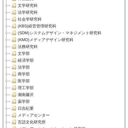
文学研究科
法学研究科
社会学研究科
(KBS)経営管理研究科
(SDM)システムデザイン・マネジメント研究科
(KMD)メディアデザイン研究科
法務研究科
文学部
経済学部
法学部
商学部
医学部
理工学部
湘南藤沢
薬学部
日吉紀要
メディアセンター
言語文化研究所