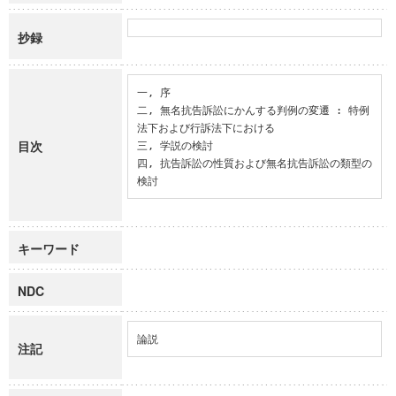
抄録
一, 序

二, 無名抗告訴訟にかんする判例の変遷 : 特例
法下および行訴法下における

目次
三, 学説の検討

四, 抗告訴訟の性質および無名抗告訴訟の類型の
検討
キーワード
NDC
論説
注記