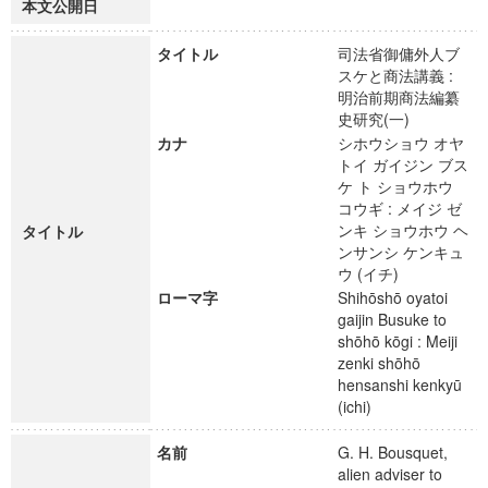
本文公開日
タイトル
司法省御傭外人ブ
スケと商法講義 :
明治前期商法編纂
史研究(一)
カナ
シホウショウ オヤ
トイ ガイジン ブス
ケ ト ショウホウ
コウギ : メイジ ゼ
ンキ ショウホウ ヘ
タイトル
ンサンシ ケンキュ
ウ (イチ)
ローマ字
Shihōshō oyatoi
gaijin Busuke to
shōhō kōgi : Meiji
zenki shōhō
hensanshi kenkyū
(ichi)
名前
G. H. Bousquet,
alien adviser to