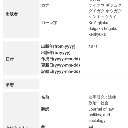
カナ
ケイオウ ギジュク
ダイガク ホウガク
出版者
ケンキュウカイ
ローマ字
Keiō gijuku
daigaku hōgaku
kenkyūkai
出版年(from:yyyy)
1971
出版年(to:yyyy)
作成日(yyyy-mm-dd)
日付
更新日(yyyy-mm-dd)
記録日(yyyy-mm-dd)
形態
名前
法學研究 : 法律・
政治・社会
翻訳
Journal of law,
politics, and
sociology
巻
44
上位タイトル