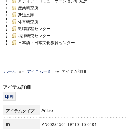
メディア・コミュニケーション研究所
産業研究所
斯道文庫
体育研究所
教職課程センター
福澤研究センター
日本語・日本文化教育センター
アート・センター
外国語教育研究センター
デジタルメディア・コンテンツ統合研究センター
ホーム
»»
グローバルリサーチインスティテュート
アイテム一覧
»» アイテム詳細
塾内助成報告書
科学研究費補助金研究成果報告書
アイテム詳細
21世紀COEプログラム
慶應義塾大学グローバルCOEプログラム市民社会ガバナンス
慶應義塾大学グローバルCOEプログラム論理と感性の先端的
Article
アイテムタイプ
博士課程教育リーディングプログラム「超成熟社会発展のサ
学術雑誌掲載論文等(8)
AN00224504-19710115-0104
ID
その他