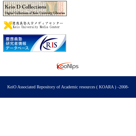
KeiO Associated Repository of Academic resources ( KOARA ) -2008-