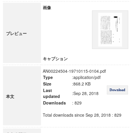
画像
プレビュー
キャプション
AN00224504-19710115-0104.pdf
Type
:application/pdf
Size
:868.2 KB
Last
Download
:Sep 28, 2018
本文
updated
Downloads
: 829
Total downloads since Sep 28, 2018 : 829