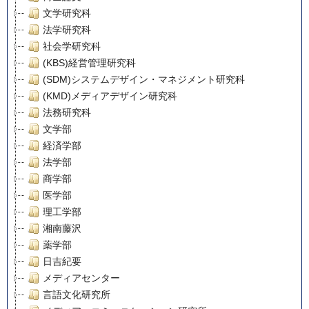
文学研究科
法学研究科
社会学研究科
(KBS)経営管理研究科
(SDM)システムデザイン・マネジメント研究科
(KMD)メディアデザイン研究科
法務研究科
文学部
経済学部
法学部
商学部
医学部
理工学部
湘南藤沢
薬学部
日吉紀要
メディアセンター
言語文化研究所