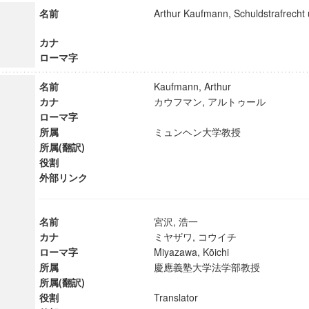
名前
Arthur Kaufmann, Schuldstrafrecht 
カナ
ローマ字
名前
Kaufmann, Arthur
カナ
カウフマン, アルトゥール
ローマ字
所属
ミュンヘン大学教授
所属(翻訳)
役割
外部リンク
名前
宮沢, 浩一
カナ
ミヤザワ, コウイチ
ローマ字
Miyazawa, Kōichi
所属
慶應義塾大学法学部教授
所属(翻訳)
役割
Translator