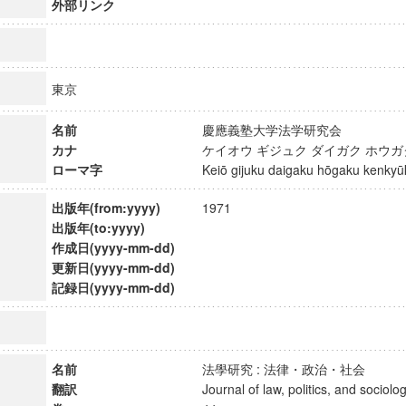
外部リンク
東京
名前
慶應義塾大学法学研究会
カナ
ケイオウ ギジュク ダイガク ホウ
ローマ字
Keiō gijuku daigaku hōgaku kenk
出版年(from:yyyy)
1971
出版年(to:yyyy)
作成日(yyyy-mm-dd)
更新日(yyyy-mm-dd)
記録日(yyyy-mm-dd)
ンス教育研究センター
端的教育研究拠点
のサイエンス」
名前
法學研究 : 法律・政治・社会
翻訳
Journal of law, politics, and soci