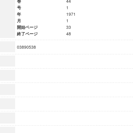
巻
44
号
1
年
1971
月
1
開始ページ
33
終了ページ
48
03890538