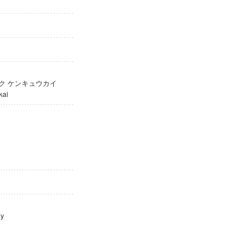
ガク ケンキュウカイ
yūkai
ology