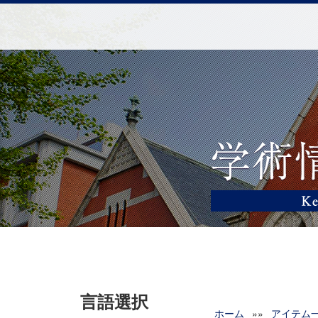
言語選択
ホーム
»»
アイテム