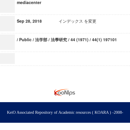
mediacenter
Sep 28, 2018
インデックス を変更
/ Public / 法学部 / 法學研究 / 44 (1971) / 44(1) 197101
KeiO Associated Repository of Academic resources ( KOARA ) -2008-