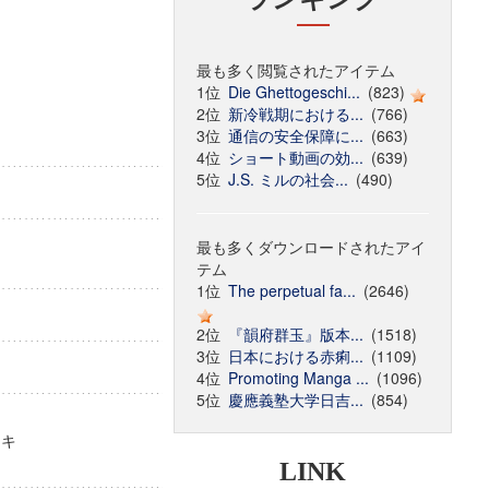
最も多く閲覧されたアイテム
1位
Die Ghettogeschi...
(823)
2位
新冷戦期における...
(766)
3位
通信の安全保障に...
(663)
4位
ショート動画の効...
(639)
5位
J.S. ミルの社会...
(490)
最も多くダウンロードされたアイ
テム
1位
The perpetual fa...
(2646)
2位
『韻府群玉』版本...
(1518)
3位
日本における赤痢...
(1109)
4位
Promoting Manga ...
(1096)
5位
慶應義塾大学日吉...
(854)
フッキ
LINK