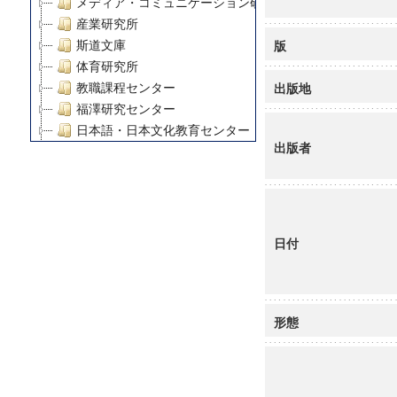
メディア・コミュニケーション研究所
産業研究所
版
斯道文庫
体育研究所
出版地
教職課程センター
福澤研究センター
日本語・日本文化教育センター
出版者
アート・センター
外国語教育研究センター
デジタルメディア・コンテンツ統合研究センター
グローバルリサーチインスティテュート
塾内助成報告書
日付
科学研究費補助金研究成果報告書
21世紀COEプログラム
慶應義塾大学グローバルCOEプログラム市民社会ガバナ
形態
慶應義塾大学グローバルCOEプログラム論理と感性の先
博士課程教育リーディングプログラム「超成熟社会発展
学術雑誌掲載論文等(8)
その他