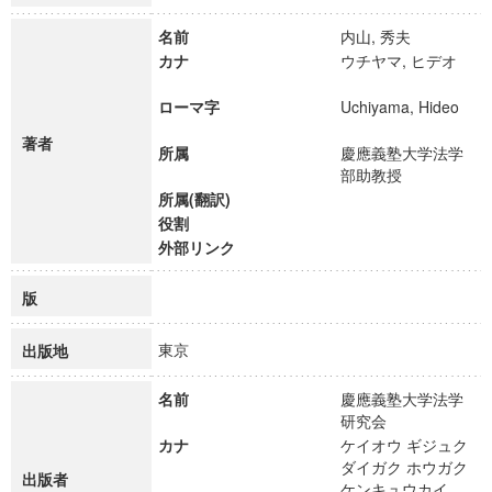
名前
内山, 秀夫
カナ
ウチヤマ, ヒデオ
ローマ字
Uchiyama, Hideo
著者
所属
慶應義塾大学法学
部助教授
所属(翻訳)
役割
外部リンク
版
東京
出版地
名前
慶應義塾大学法学
研究会
カナ
ケイオウ ギジュク
ダイガク ホウガク
出版者
ケンキュウカイ