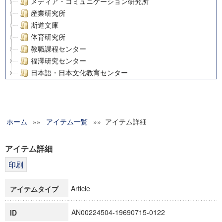
メディア・コミュニケーション研究所
産業研究所
斯道文庫
体育研究所
教職課程センター
福澤研究センター
日本語・日本文化教育センター
アート・センター
外国語教育研究センター
デジタルメディア・コンテンツ統合研究センター
ホーム
»»
グローバルリサーチインスティテュート
アイテム一覧
»» アイテム詳細
塾内助成報告書
科学研究費補助金研究成果報告書
アイテム詳細
21世紀COEプログラム
慶應義塾大学グローバルCOEプログラム市民社会ガバナンス
慶應義塾大学グローバルCOEプログラム論理と感性の先端的
Article
アイテムタイプ
博士課程教育リーディングプログラム「超成熟社会発展のサ
学術雑誌掲載論文等(8)
AN00224504-19690715-0122
ID
その他