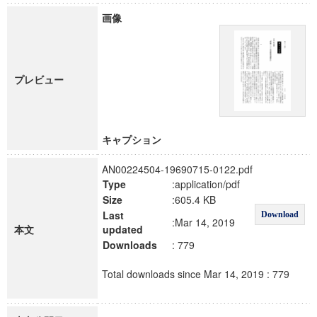
画像
プレビュー
キャプション
AN00224504-19690715-0122.pdf
Type
:application/pdf
Size
:605.4 KB
Last
Download
:Mar 14, 2019
本文
updated
Downloads
: 779
Total downloads since Mar 14, 2019 : 779