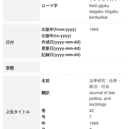
ローマ字
Keiō gijuku
daigaku hōgaku
kenkyūkai
出版年(from:yyyy)
1969
出版年(to:yyyy)
作成日(yyyy-mm-dd)
日付
更新日(yyyy-mm-dd)
記録日(yyyy-mm-dd)
形態
名前
法學研究 : 法律・
政治・社会
翻訳
Journal of law,
politics, and
sociology
巻
42
上位タイトル
号
7
年
1969