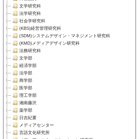
文学研究科
法学研究科
社会学研究科
(KBS)経営管理研究科
(SDM)システムデザイン・マネジメント研究科
(KMD)メディアデザイン研究科
法務研究科
文学部
経済学部
法学部
商学部
医学部
理工学部
湘南藤沢
薬学部
日吉紀要
メディアセンター
言語文化研究所