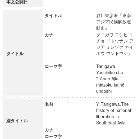
本文公開日
タイトル
谷川栄彦著『東南
アジア民族解放運
動史』
カナ
タニガワ ヨシヒコ
チョ 『トウナン ア
ジア ミンゾク カイ
ホウ ウンドウシ』
タイトル
ローマ字
Tanigawa
Yoshihiko cho
"Tōnan Ajia
minzoku kaihō
undōshi"
名前
Y. Tanigawa,The
history of national
liberation in
別タイトル
Southeast Asia
カナ
ローマ字