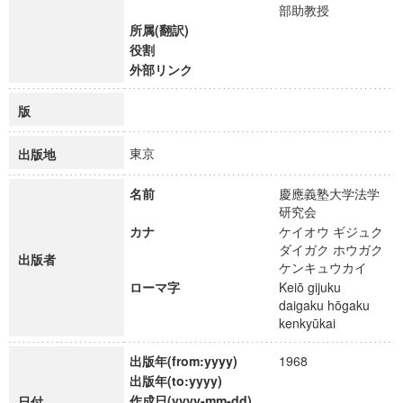
部助教授
所属(翻訳)
役割
外部リンク
版
東京
出版地
名前
慶應義塾大学法学
研究会
カナ
ケイオウ ギジュク
ダイガク ホウガク
出版者
ケンキュウカイ
ローマ字
Keiō gijuku
daigaku hōgaku
kenkyūkai
出版年(from:yyyy)
1968
出版年(to:yyyy)
作成日(yyyy-mm-dd)
日付