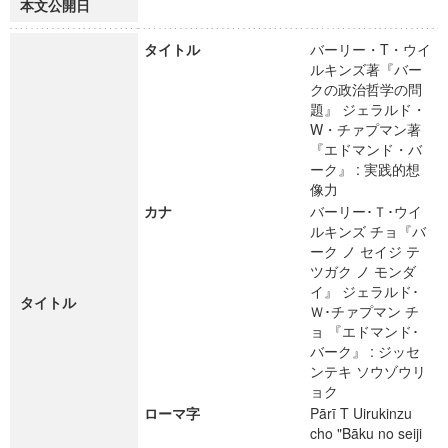
本文公開日
タイトル
バーリー・T・ウイ
ルキンズ著『バー
クの政治哲学の問
題』 ジェラルド・
W・チァプマン著
『エドマンド・バ
ーク』 : 実践的想
像力
カナ
バーリー･Ｔ･ウイ
ルキンズ チョ『バ
ーク ノ セイジ テ
ツガク ノ モンダ
イ』 ジェラルド･
タイトル
Ｗ･チァプマン チ
ョ 『エドマンド･
バーク』 : ジッセ
ンテキ ソウゾウリ
ョク
ローマ字
Pārī T Uirukinzu
cho "Bāku no seiji