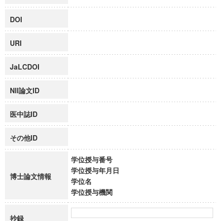
DOI
URI
JaLCDOI
NII論文ID
医中誌ID
その他ID
学位授与番号
学位授与年月日
博士論文情報
学位名
学位授与機関
抄録