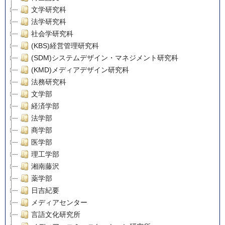
文学研究科
法学研究科
社会学研究科
(KBS)経営管理研究科
(SDM)システムデザイン・マネジメント研究科
(KMD)メディアデザイン研究科
法務研究科
文学部
経済学部
法学部
商学部
医学部
理工学部
湘南藤沢
薬学部
日吉紀要
メディアセンター
言語文化研究所