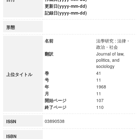
更新日(yyyy-mm-dd)
記録日(yyyy-mm-dd)
形態
名前
法學研究 : 法律・
政治・社会
翻訳
Journal of law,
politics, and
sociology
巻
41
上位タイトル
号
11
年
1968
月
11
開始ページ
107
終了ページ
110
03890538
ISSN
ISBN