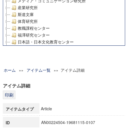
メディア・コミュニケーション研究所
産業研究所
斯道文庫
体育研究所
教職課程センター
福澤研究センター
日本語・日本文化教育センター
アート・センター
外国語教育研究センター
デジタルメディア・コンテンツ統合研究センター
ホーム
»»
グローバルリサーチインスティテュート
アイテム一覧
»» アイテム詳細
塾内助成報告書
科学研究費補助金研究成果報告書
アイテム詳細
21世紀COEプログラム
慶應義塾大学グローバルCOEプログラム市民社会ガバナンス
慶應義塾大学グローバルCOEプログラム論理と感性の先端的
Article
アイテムタイプ
博士課程教育リーディングプログラム「超成熟社会発展のサ
学術雑誌掲載論文等(8)
AN00224504-19681115-0107
ID
その他