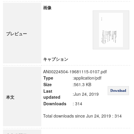
画像
プレビュー
キャプション
AN00224504-19681115-0107.pdf
Type
:application/pdf
Size
:561.3 KB
Last
Download
:Jun 24, 2019
本文
updated
Downloads
: 314
Total downloads since Jun 24, 2019 : 314