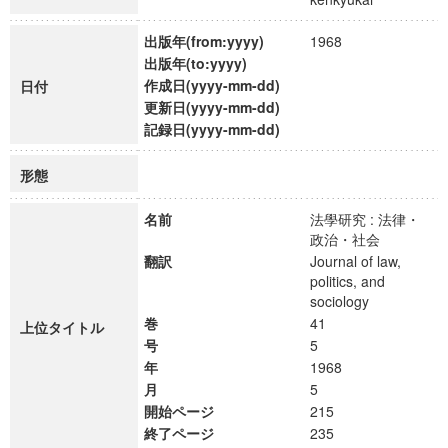
出版年(from:yyyy)
1968
出版年(to:yyyy)
作成日(yyyy-mm-dd)
日付
更新日(yyyy-mm-dd)
記録日(yyyy-mm-dd)
形態
名前
法學研究 : 法律・
政治・社会
翻訳
Journal of law,
politics, and
sociology
巻
41
上位タイトル
号
5
年
1968
月
5
開始ページ
215
終了ページ
235