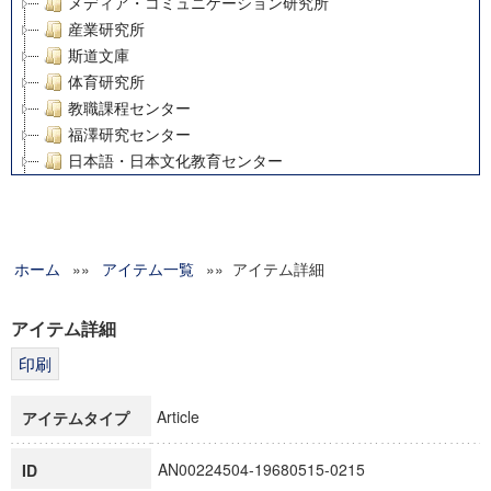
メディア・コミュニケーション研究所
産業研究所
斯道文庫
体育研究所
教職課程センター
福澤研究センター
日本語・日本文化教育センター
アート・センター
外国語教育研究センター
デジタルメディア・コンテンツ統合研究センター
ホーム
»»
グローバルリサーチインスティテュート
アイテム一覧
»» アイテム詳細
塾内助成報告書
科学研究費補助金研究成果報告書
アイテム詳細
21世紀COEプログラム
慶應義塾大学グローバルCOEプログラム市民社会ガバナンス
慶應義塾大学グローバルCOEプログラム論理と感性の先端的
Article
アイテムタイプ
博士課程教育リーディングプログラム「超成熟社会発展のサ
学術雑誌掲載論文等(8)
AN00224504-19680515-0215
ID
その他