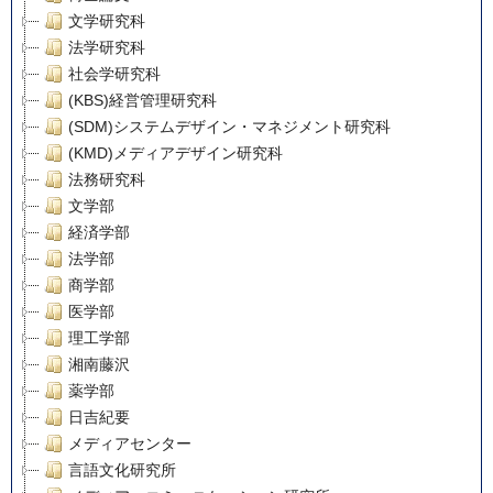
文学研究科
法学研究科
社会学研究科
(KBS)経営管理研究科
(SDM)システムデザイン・マネジメント研究科
(KMD)メディアデザイン研究科
法務研究科
文学部
経済学部
法学部
商学部
医学部
理工学部
湘南藤沢
薬学部
日吉紀要
メディアセンター
言語文化研究所