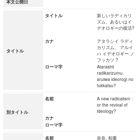
本文公開日
タイトル
新しいラディカリ
ズム、あるいはイ
デオロギーの復活?
カナ
アタラシイ ラディ
カリズム、 アルイ
タイトル
ハ イデオロギー ノ
フッカツ ?
ローマ字
Atarashii
radikarizumu,
aruiwa ideorogi no
fukkatsu?
名前
A new radicalism :
or the revival of
ideology?
別タイトル
カナ
ローマ字
名前
奈良, 和重