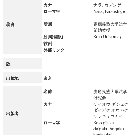
カナ
ナラ, カズシゲ
ローマ字
Nara, Kazushige
所属
慶應義塾大学法学
著者
部助教授
所属(翻訳)
Keio University
役割
外部リンク
版
東京
出版地
名前
慶應義塾大学法学
研究会
カナ
ケイオウ ギジュク
ダイガク ホウガク
出版者
ケンキュウカイ
ローマ字
Keio gijuku
daigaku hogaku
kenkyukai