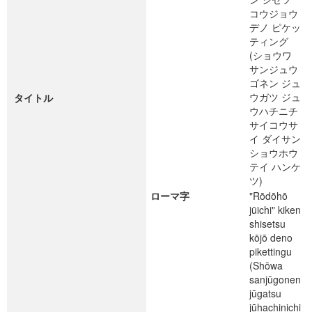
コウジョウ
デノ ピケッ
ティング
(ショウワ
サンジュウ
ゴネン ジュ
ウガツ ジュ
タイトル
ウハチニチ
サイコウサ
イ ダイサン
ショウホウ
テイ ハンケ
ツ)
ローマ字
"Rōdōhō
jūichi" kiken
shisetsu
kōjō deno
pikettingu
(Shōwa
sanjūgonen
jūgatsu
jūhachinichi