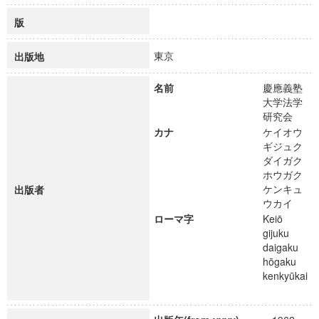
版
東京
出版地
名前
慶應義塾
大学法学
研究会
カナ
ケイオウ
ギジュク
ダイガク
ホウガク
ケンキュ
出版者
ウカイ
ローマ字
Keiō
gijuku
daigaku
hōgaku
kenkyūkai