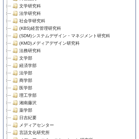
文学研究科
法学研究科
社会学研究科
(KBS)経営管理研究科
(SDM)システムデザイン・マネジメント研究科
(KMD)メディアデザイン研究科
法務研究科
文学部
経済学部
法学部
商学部
医学部
理工学部
湘南藤沢
薬学部
日吉紀要
メディアセンター
言語文化研究所