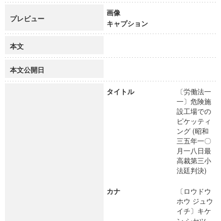
画像
プレビュー
キャプション
本文
本文公開日
タイトル
〔労働法一
一〕危険施
設工場での
ピケッティ
ング (昭和
三五年一〇
月一八日最
高裁第三小
法廷判決)
カナ
〔ロウドウ
ホウ ジュウ
イチ〕キケ
ン シセツ