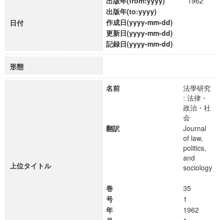
出版年(from:yyyy)
1962
出版年(to:yyyy)
作成日(yyyy-mm-dd)
日付
更新日(yyyy-mm-dd)
記録日(yyyy-mm-dd)
形態
名前
法學研究
: 法律・
政治・社
会
翻訳
Journal
of law,
politics,
and
上位タイトル
sociology
巻
35
号
1
年
1962