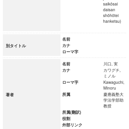
saikōsai
daisan
shōhōtei
hanketsu)
名前
カナ
別タイトル
ローマ字
名前
川口, 実
カナ
カワグチ,
ミノル
ローマ字
Kawaguchi,
Minoru
所属
慶應義塾大
著者
学法学部助
教授
所属(翻訳)
役割
外部リンク