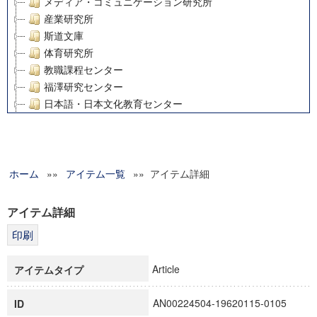
メディア・コミュニケーション研究所
産業研究所
斯道文庫
体育研究所
教職課程センター
福澤研究センター
日本語・日本文化教育センター
アート・センター
外国語教育研究センター
デジタルメディア・コンテンツ統合研究センター
ホーム
»»
グローバルリサーチインスティテュート
アイテム一覧
»» アイテム詳細
塾内助成報告書
科学研究費補助金研究成果報告書
アイテム詳細
21世紀COEプログラム
慶應義塾大学グローバルCOEプログラム市民社会ガバナンス
慶應義塾大学グローバルCOEプログラム論理と感性の先端的
Article
アイテムタイプ
博士課程教育リーディングプログラム「超成熟社会発展のサ
学術雑誌掲載論文等(8)
AN00224504-19620115-0105
ID
その他