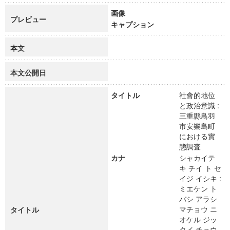
画像
プレビュー
キャプション
本文
本文公開日
タイトル
社會的地位
と政治意識 :
三重縣鳥羽
市安樂島町
における實
態調査
カナ
シャカイテ
キ チイ ト セ
イジ イシキ :
ミエケン ト
バシ アラシ
マチョウ ニ
タイトル
オケル ジッ
タイ チョウ