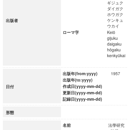
ギジュク
ダイガク
ホウガク
ケンキュ
出版者
ウカイ
ローマ字
Keiō
gijuku
daigaku
hōgaku
kenkyūkai
出版年(from:yyyy)
1957
出版年(to:yyyy)
作成日(yyyy-mm-dd)
日付
更新日(yyyy-mm-dd)
記録日(yyyy-mm-dd)
形態
名前
法學研究