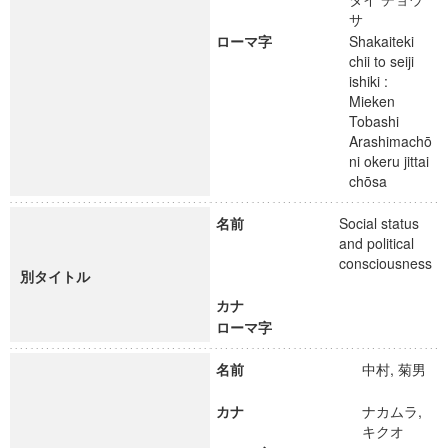
サ
ローマ字
Shakaiteki
chii to seiji
ishiki :
Mieken
Tobashi
Arashimachō
ni okeru jittai
chōsa
名前
Social status
and political
consciousness
別タイトル
カナ
ローマ字
名前
中村, 菊男
カナ
ナカムラ,
キクオ