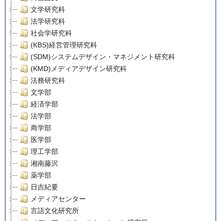
文学研究科
法学研究科
社会学研究科
(KBS)経営管理研究科
(SDM)システムデザイン・マネジメント研究科
(KMD)メディアデザイン研究科
法務研究科
文学部
経済学部
法学部
商学部
医学部
理工学部
湘南藤沢
薬学部
日吉紀要
メディアセンター
言語文化研究所