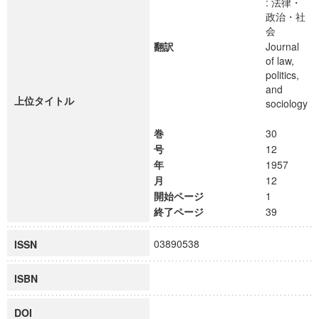
: 法律・
政治・社
会
翻訳
Journal
of law,
politics,
and
上位タイトル
sociology
巻
30
号
12
年
1957
月
12
開始ページ
1
終了ページ
39
03890538
ISSN
ISBN
DOI