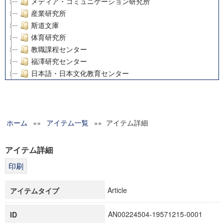
メディア・コミュニケーション研究所
産業研究所
斯道文庫
体育研究所
教職課程センター
福澤研究センター
日本語・日本文化教育センター
アート・センター
外国語教育研究センター
デジタルメディア・コンテンツ統合研究センター
ホーム
»»
グローバルリサーチインスティテュート
アイテム一覧
»» アイテム詳細
塾内助成報告書
科学研究費補助金研究成果報告書
アイテム詳細
21世紀COEプログラム
慶應義塾大学グローバルCOEプログラム市民社会ガバナンス
慶應義塾大学グローバルCOEプログラム論理と感性の先端的
Article
アイテムタイプ
博士課程教育リーディングプログラム「超成熟社会発展のサ
学術雑誌掲載論文等(8)
AN00224504-19571215-0001
ID
その他