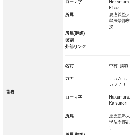
ローマ字
Nakamura,
Kikuo
所属
慶應義塾大
學法學部敎
授
所属(翻訳)
役割
外部リンク
名前
中村, 勝範
カナ
ナカムラ,
カツノリ
著者
ローマ字
Nakamura,
Katsunori
所属
慶應義塾大
學法學部副
手
所属(翻訳)