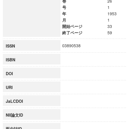
巻
26
号
1
年
1953
月
1
開始ページ
33
終了ページ
59
03890538
ISSN
ISBN
DOI
URI
JaLCDOI
NII論文ID
医中誌ID