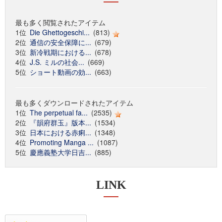
最も多く閲覧されたアイテム
1位
Die Ghettogeschi...
(813)
2位
通信の安全保障に...
(679)
3位
新冷戦期における...
(678)
4位
J.S. ミルの社会...
(669)
5位
ショート動画の効...
(663)
最も多くダウンロードされたアイテム
1位
The perpetual fa...
(2535)
2位
『韻府群玉』版本...
(1534)
3位
日本における赤痢...
(1348)
4位
Promoting Manga ...
(1087)
5位
慶應義塾大学日吉...
(885)
LINK