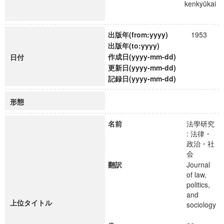
kenkyūkai
出版年(from:yyyy)
1953
出版年(to:yyyy)
作成日(yyyy-mm-dd)
日付
更新日(yyyy-mm-dd)
記録日(yyyy-mm-dd)
形態
名前
法學研究
: 法律・
政治・社
会
翻訳
Journal
of law,
politics,
and
上位タイトル
sociology