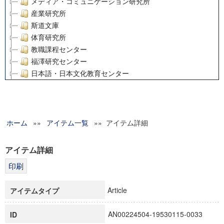
メディア・コミュニケーション研究所
産業研究所
斯道文庫
体育研究所
教職課程センター
福澤研究センター
日本語・日本文化教育センター
アート・センター
外国語教育研究センター
デジタルメディア・コンテンツ統合研究センター
ホーム
»»
グローバルリサーチインスティテュート
アイテム一覧
»» アイテム詳細
塾内助成報告書
科学研究費補助金研究成果報告書
アイテム詳細
21世紀COEプログラム
慶應義塾大学グローバルCOEプログラム市民社会ガバナンス
慶應義塾大学グローバルCOEプログラム論理と感性の先端的
Article
アイテムタイプ
博士課程教育リーディングプログラム「超成熟社会発展のサ
学術雑誌掲載論文等(8)
AN00224504-19530115-0033
ID
その他