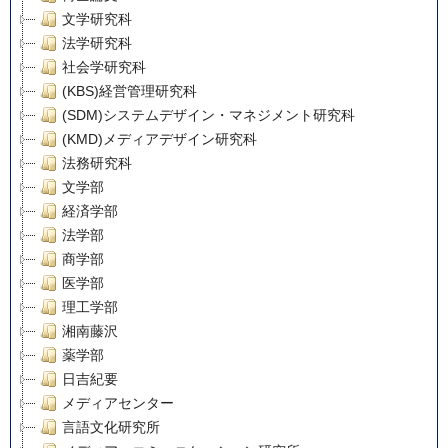
文学研究科
法学研究科
社会学研究科
(KBS)経営管理研究科
(SDM)システムデザイン・マネジメント研究科
(KMD)メディアデザイン研究科
法務研究科
文学部
経済学部
法学部
商学部
医学部
理工学部
湘南藤沢
薬学部
日吉紀要
メディアセンター
言語文化研究所