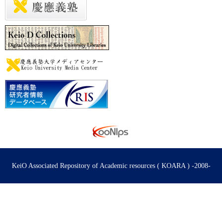
KeiO Associated Repository of Academic resources ( KOARA ) -2008-