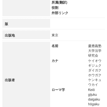
所属(翻訳)
役割
外部リンク
版
東京
出版地
名前
慶應義塾
大学法学
研究会
カナ
ケイオウ
ギジュク
ダイガク
ホウガク
ケンキュ
出版者
ウカイ
ローマ字
Keiō
gijuku
daigaku
hōgaku