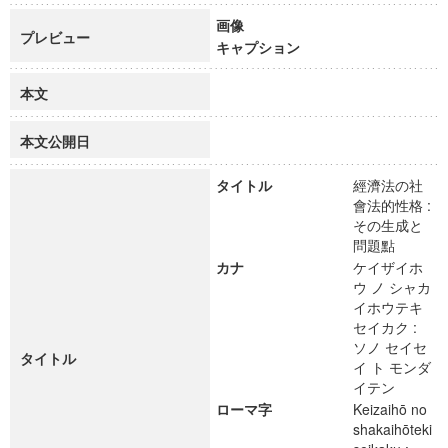
画像
プレビュー
キャプション
本文
本文公開日
タイトル
經濟法の社
會法的性格 :
その生成と
問題點
カナ
ケイザイホ
ウ ノ シャカ
イホウテキ
セイカク :
ソノ セイセ
タイトル
イ ト モンダ
イテン
ローマ字
Keizaihō no
shakaihōteki