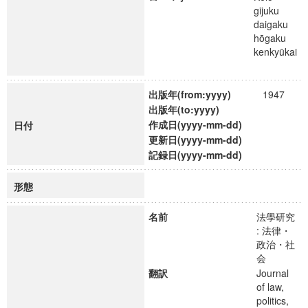
gijuku
daigaku
hōgaku
kenkyūkai
出版年(from:yyyy)
1947
出版年(to:yyyy)
作成日(yyyy-mm-dd)
日付
更新日(yyyy-mm-dd)
記録日(yyyy-mm-dd)
形態
名前
法學研究
: 法律・
政治・社
会
翻訳
Journal
of law,
politics,