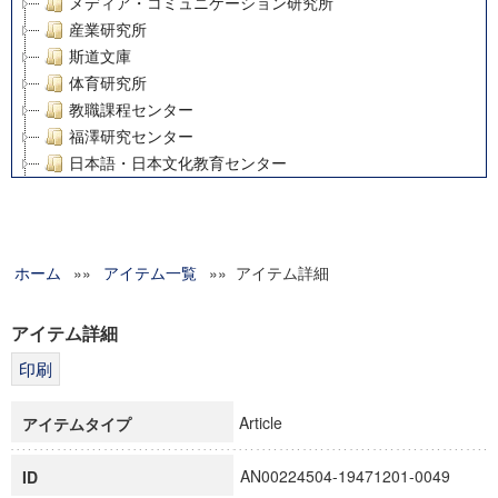
メディア・コミュニケーション研究所
産業研究所
斯道文庫
体育研究所
教職課程センター
福澤研究センター
日本語・日本文化教育センター
アート・センター
外国語教育研究センター
デジタルメディア・コンテンツ統合研究センター
ホーム
»»
グローバルリサーチインスティテュート
アイテム一覧
»» アイテム詳細
塾内助成報告書
科学研究費補助金研究成果報告書
アイテム詳細
21世紀COEプログラム
慶應義塾大学グローバルCOEプログラム市民社会ガバナンス
慶應義塾大学グローバルCOEプログラム論理と感性の先端的
Article
アイテムタイプ
博士課程教育リーディングプログラム「超成熟社会発展のサ
学術雑誌掲載論文等(8)
AN00224504-19471201-0049
ID
その他