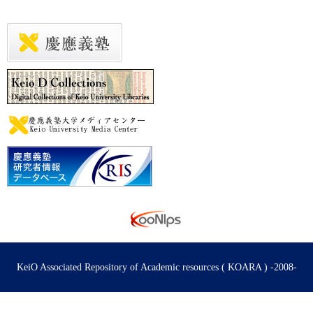
KeiO Associated Repository of Academic resources ( KOARA ) -2008-