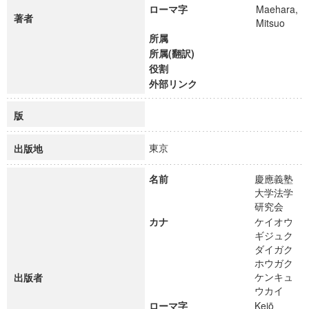
ローマ字
Maehara,
著者
Mitsuo
所属
所属(翻訳)
役割
外部リンク
版
東京
出版地
名前
慶應義塾
大学法学
研究会
カナ
ケイオウ
ギジュク
ダイガク
ホウガク
ケンキュ
出版者
ウカイ
ローマ字
Keiō