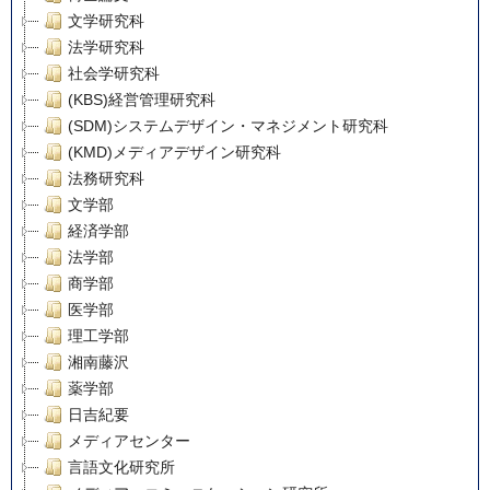
文学研究科
法学研究科
社会学研究科
(KBS)経営管理研究科
(SDM)システムデザイン・マネジメント研究科
(KMD)メディアデザイン研究科
法務研究科
文学部
経済学部
法学部
商学部
医学部
理工学部
湘南藤沢
薬学部
日吉紀要
メディアセンター
言語文化研究所