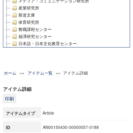
メディア・コミュニケーション研究所
産業研究所
斯道文庫
体育研究所
教職課程センター
福澤研究センター
日本語・日本文化教育センター
アート・センター
外国語教育研究センター
デジタルメディア・コンテンツ統合研究センター
ホーム
»»
グローバルリサーチインスティテュート
アイテム一覧
»» アイテム詳細
塾内助成報告書
科学研究費補助金研究成果報告書
アイテム詳細
21世紀COEプログラム
慶應義塾大学グローバルCOEプログラム市民社会ガバナンス
慶應義塾大学グローバルCOEプログラム論理と感性の先端的
Article
アイテムタイプ
博士課程教育リーディングプログラム「超成熟社会発展のサ
学術雑誌掲載論文等(8)
AN00150430-00000057-0188
ID
その他