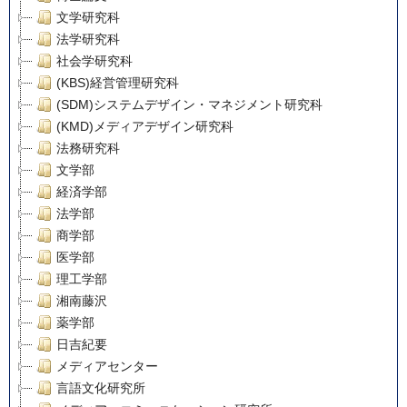
文学研究科
法学研究科
社会学研究科
(KBS)経営管理研究科
(SDM)システムデザイン・マネジメント研究科
(KMD)メディアデザイン研究科
法務研究科
文学部
経済学部
法学部
商学部
医学部
理工学部
湘南藤沢
薬学部
日吉紀要
メディアセンター
言語文化研究所