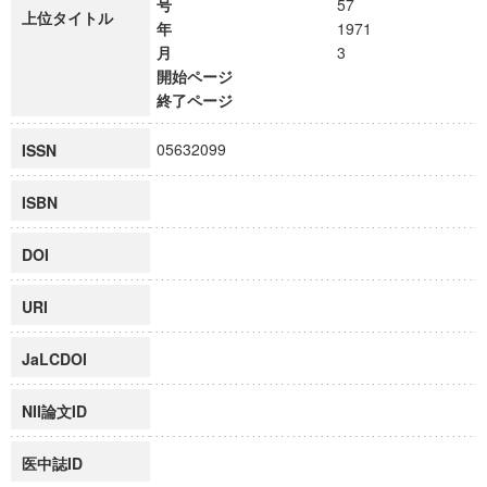
号
57
上位タイトル
年
1971
月
3
開始ページ
終了ページ
05632099
ISSN
ISBN
DOI
URI
JaLCDOI
NII論文ID
医中誌ID