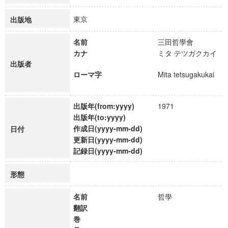
東京
出版地
名前
三田哲學會
カナ
ミタ テツガクカイ
出版者
ローマ字
Mita tetsugakukai
出版年(from:yyyy)
1971
出版年(to:yyyy)
作成日(yyyy-mm-dd)
日付
更新日(yyyy-mm-dd)
記録日(yyyy-mm-dd)
形態
名前
哲學
翻訳
巻