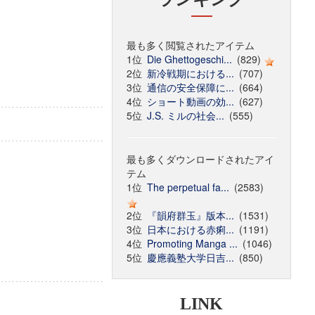
最も多く閲覧されたアイテム
1位
Die Ghettogeschi...
(829)
2位
新冷戦期における...
(707)
3位
通信の安全保障に...
(664)
4位
ショート動画の効...
(627)
5位
J.S. ミルの社会...
(555)
最も多くダウンロードされたアイ
テム
1位
The perpetual fa...
(2583)
2位
『韻府群玉』版本...
(1531)
3位
日本における赤痢...
(1191)
4位
Promoting Manga ...
(1046)
5位
慶應義塾大学日吉...
(850)
LINK