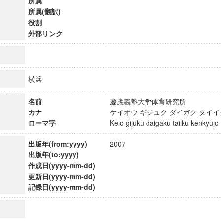
所属
所属(翻訳)
役割
外部リンク
横浜
名前
慶應義塾大学体育研究所
カナ
ケイオウ ギジュク ダイガク タイ
ローマ字
Keio gijuku daigaku taiiku kenkyu
出版年(from:yyyy)
2007
出版年(to:yyyy)
作成日(yyyy-mm-dd)
ンス教育研究センター
更新日(yyyy-mm-dd)
端的教育研究拠点
記録日(yyyy-mm-dd)
のサイエンス」