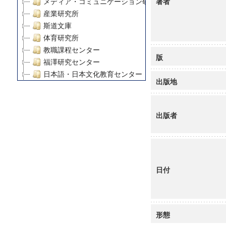
著者
メディア・コミュニケーション研究所
産業研究所
斯道文庫
体育研究所
教職課程センター
版
福澤研究センター
日本語・日本文化教育センター
出版地
アート・センター
外国語教育研究センター
デジタルメディア・コンテンツ統合研究センター
出版者
グローバルリサーチインスティテュート
塾内助成報告書
科学研究費補助金研究成果報告書
21世紀COEプログラム
日付
慶應義塾大学グローバルCOEプログラム市民社会ガバナ
慶應義塾大学グローバルCOEプログラム論理と感性の先
博士課程教育リーディングプログラム「超成熟社会発展
学術雑誌掲載論文等(8)
形態
その他