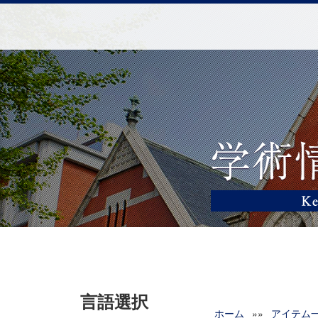
言語選択
ホーム
»»
アイテム