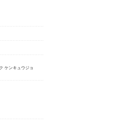
イク ケンキュウジョ
jo