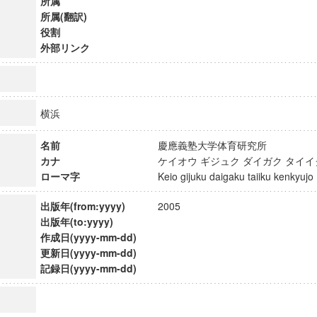
所属
所属(翻訳)
役割
外部リンク
横浜
名前
慶應義塾大学体育研究所
カナ
ケイオウ ギジュク ダイガク タイ
ローマ字
Keio gijuku daigaku taiiku kenkyu
出版年(from:yyyy)
2005
出版年(to:yyyy)
作成日(yyyy-mm-dd)
ンス教育研究センター
更新日(yyyy-mm-dd)
端的教育研究拠点
記録日(yyyy-mm-dd)
のサイエンス」