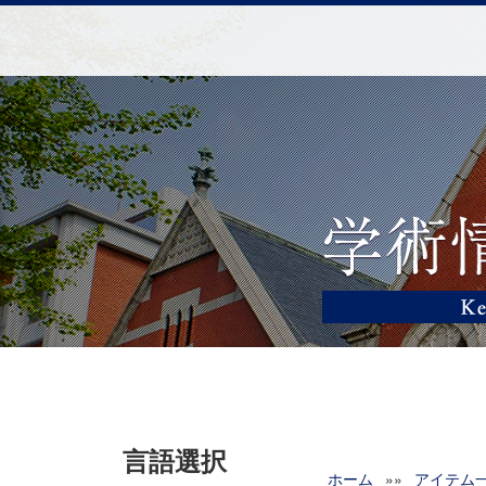
言語選択
ホーム
»»
アイテム