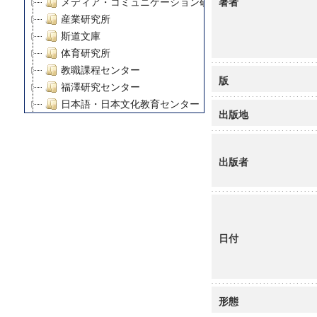
著者
メディア・コミュニケーション研究所
産業研究所
斯道文庫
体育研究所
教職課程センター
版
福澤研究センター
日本語・日本文化教育センター
出版地
アート・センター
外国語教育研究センター
デジタルメディア・コンテンツ統合研究センター
出版者
グローバルリサーチインスティテュート
塾内助成報告書
科学研究費補助金研究成果報告書
21世紀COEプログラム
日付
慶應義塾大学グローバルCOEプログラム市民社会ガバナ
慶應義塾大学グローバルCOEプログラム論理と感性の先
博士課程教育リーディングプログラム「超成熟社会発展
学術雑誌掲載論文等(8)
形態
その他