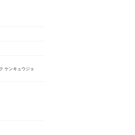
イク ケンキュウジョ
jo