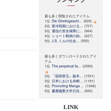
最も多く閲覧されたアイテム
1位
Die Ghettogeschi...
(829)
2位
新冷戦期における...
(707)
3位
通信の安全保障に...
(664)
4位
ショート動画の効...
(627)
5位
J.S. ミルの社会...
(555)
最も多くダウンロードされたアイ
テム
1位
The perpetual fa...
(2583)
2位
『韻府群玉』版本...
(1531)
3位
日本における赤痢...
(1191)
4位
Promoting Manga ...
(1046)
5位
慶應義塾大学日吉...
(850)
LINK