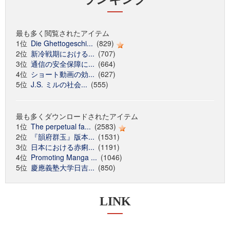
最も多く閲覧されたアイテム
1位
Die Ghettogeschi...
(829)
2位
新冷戦期における...
(707)
3位
通信の安全保障に...
(664)
4位
ショート動画の効...
(627)
5位
J.S. ミルの社会...
(555)
最も多くダウンロードされたアイテム
1位
The perpetual fa...
(2583)
2位
『韻府群玉』版本...
(1531)
3位
日本における赤痢...
(1191)
4位
Promoting Manga ...
(1046)
5位
慶應義塾大学日吉...
(850)
LINK