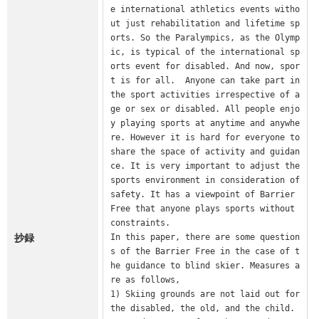
e international athletics events witho
ut just rehabilitation and lifetime sp
orts. So the Paralympics, as the Olymp
ic, is typical of the international sp
orts event for disabled. And now, spor
t is for all.  Anyone can take part in 
the sport activities irrespective of a
ge or sex or disabled. All people enjo
y playing sports at anytime and anywhe
re. However it is hard for everyone to 
share the space of activity and guidan
ce. It is very important to adjust the 
sports environment in consideration of 
safety. It has a viewpoint of Barrier 
Free that anyone plays sports without 
constraints.

抄録
In this paper, there are some question
s of the Barrier Free in the case of t
he guidance to blind skier. Measures a
re as follows,

1) Skiing grounds are not laid out for 
the disabled, the old, and the child. 