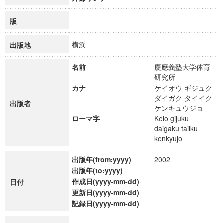
版
横浜
出版地
名前
慶應義塾大学体育
研究所
カナ
ケイオウ ギジュク
ダイガク タイイク
出版者
ケンキュウジョ
ローマ字
Keio gijuku
daigaku taiiku
kenkyujo
出版年(from:yyyy)
2002
出版年(to:yyyy)
作成日(yyyy-mm-dd)
日付
更新日(yyyy-mm-dd)
記録日(yyyy-mm-dd)