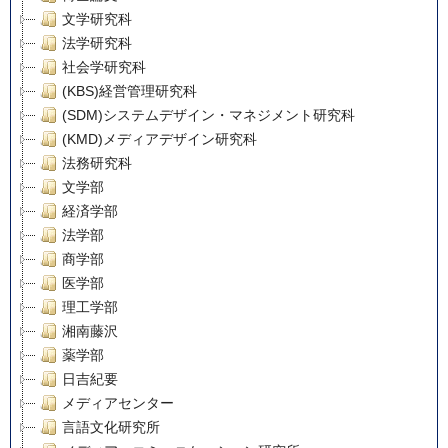
文学研究科
法学研究科
社会学研究科
(KBS)経営管理研究科
(SDM)システムデザイン・マネジメント研究科
(KMD)メディアデザイン研究科
法務研究科
文学部
経済学部
法学部
商学部
医学部
理工学部
湘南藤沢
薬学部
日吉紀要
メディアセンター
言語文化研究所