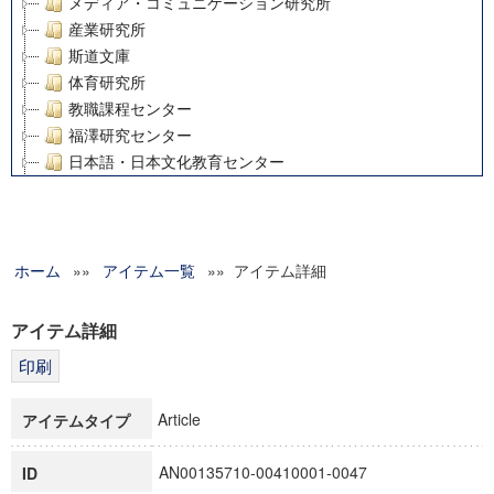
メディア・コミュニケーション研究所
産業研究所
斯道文庫
体育研究所
教職課程センター
福澤研究センター
日本語・日本文化教育センター
アート・センター
外国語教育研究センター
デジタルメディア・コンテンツ統合研究センター
ホーム
»»
グローバルリサーチインスティテュート
アイテム一覧
»» アイテム詳細
塾内助成報告書
科学研究費補助金研究成果報告書
アイテム詳細
21世紀COEプログラム
慶應義塾大学グローバルCOEプログラム市民社会ガバナンス
慶應義塾大学グローバルCOEプログラム論理と感性の先端的
Article
アイテムタイプ
博士課程教育リーディングプログラム「超成熟社会発展のサ
学術雑誌掲載論文等(8)
AN00135710-00410001-0047
ID
その他