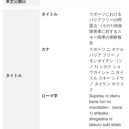
本文公開日
タイトル
スポーツにおける
バリアフリーの問
題点 : (その1)視覚
障害者に対するス
キー指導の体験報
告
カナ
スポーツ ニ オケル
バリア フリー ノ
モンダイテン : (ソ
ノ 1) シカク ショ
ウガイシャ ニ タイ
タイトル
スル スキー シドウ
ノ タイケン ホウコ
ク
ローマ字
Supotsu ni okeru
baria furi no
mondaiten : (sono
1) shikaku
shogaisha ni
taisuru suki shido