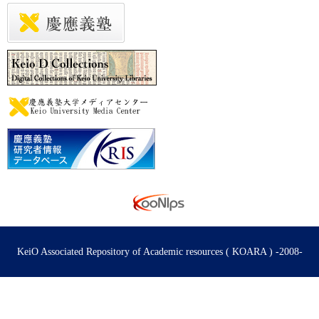
KeiO Associated Repository of Academic resources ( KOARA ) -2008-