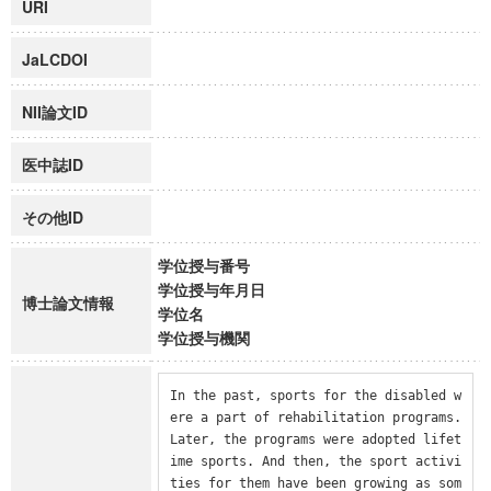
URI
JaLCDOI
NII論文ID
医中誌ID
その他ID
学位授与番号
学位授与年月日
博士論文情報
学位名
学位授与機関
In the past, sports for the disabled w
ere a part of rehabilitation programs. 
Later, the programs were adopted lifet
ime sports. And then, the sport activi
ties for them have been growing as som