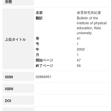
形態
名前
体育研究所紀要
翻訳
Bulletin of the
institute of physical
education, Keio
university
巻
41
上位タイトル
号
1
年
2002
月
1
開始ページ
47
終了ページ
56
02866951
ISSN
ISBN
DOI