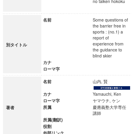
no taiken hokoku
名前
Some questions of
the barrier free in
sports : (no.1) a
report of
experience from
別タイトル
the guidance to
blind skier
カナ
ローマ字
名前
山内, 賢
カナ
Yamauchi, Ken
ローマ字
ヤマウチ, ケン
所属
慶應義塾大学専任
著者
講師
所属(翻訳)
役割
外部リンク