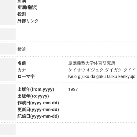
所属
所属(翻訳)
役割
外部リンク
横浜
名前
慶應義塾大学体育研究所
カナ
ケイオウ ギジュク ダイガク タイ
ローマ字
Keio gijuku daigaku taiiku kenkyu
出版年(from:yyyy)
1997
出版年(to:yyyy)
作成日(yyyy-mm-dd)
ンス教育研究センター
更新日(yyyy-mm-dd)
端的教育研究拠点
記録日(yyyy-mm-dd)
のサイエンス」