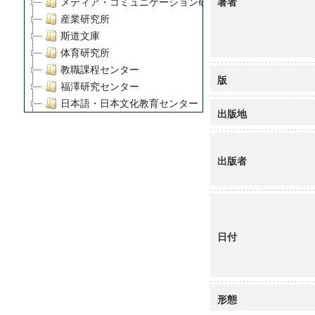
著者
メディア・コミュニケーション研究所
産業研究所
斯道文庫
体育研究所
教職課程センター
版
福澤研究センター
日本語・日本文化教育センター
出版地
アート・センター
外国語教育研究センター
デジタルメディア・コンテンツ統合研究センター
出版者
グローバルリサーチインスティテュート
塾内助成報告書
科学研究費補助金研究成果報告書
21世紀COEプログラム
日付
慶應義塾大学グローバルCOEプログラム市民社会ガバナ
慶應義塾大学グローバルCOEプログラム論理と感性の先
博士課程教育リーディングプログラム「超成熟社会発展
学術雑誌掲載論文等(8)
形態
その他