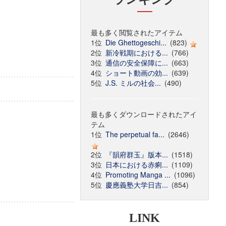
最も多く閲覧されたアイテム
1位
Die Ghettogeschi...
(823)
2位
新冷戦期における...
(766)
3位
通信の安全保障に...
(663)
4位
ショート動画の効...
(639)
5位
J.S. ミルの社会...
(490)
最も多くダウンロードされたアイ
テム
1位
The perpetual fa...
(2646)
2位
『韻府群玉』版本...
(1518)
3位
日本における赤痢...
(1109)
4位
Promoting Manga ...
(1096)
5位
慶應義塾大学日吉...
(854)
LINK