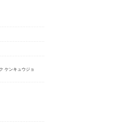
イク ケンキュウジョ
jo