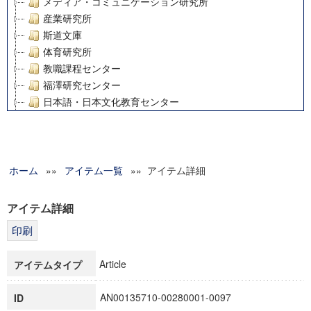
メディア・コミュニケーション研究所
産業研究所
斯道文庫
体育研究所
教職課程センター
福澤研究センター
日本語・日本文化教育センター
アート・センター
外国語教育研究センター
デジタルメディア・コンテンツ統合研究センター
ホーム
»»
グローバルリサーチインスティテュート
アイテム一覧
»» アイテム詳細
塾内助成報告書
科学研究費補助金研究成果報告書
アイテム詳細
21世紀COEプログラム
慶應義塾大学グローバルCOEプログラム市民社会ガバナンス
慶應義塾大学グローバルCOEプログラム論理と感性の先端的
Article
アイテムタイプ
博士課程教育リーディングプログラム「超成熟社会発展のサ
学術雑誌掲載論文等(8)
AN00135710-00280001-0097
ID
その他