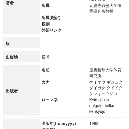
著者
所属
元慶應義塾大学体
育研究所教授
所属(翻訳)
役割
外部リンク
版
横浜
出版地
名前
慶應義塾大学体育
研究所
カナ
ケイオウ ギジュク
ダイガク タイイク
出版者
ケンキュウジョ
ローマ字
Keio gijuku
daigaku taiiku
kenkyujo
出版年(from:yyyy)
1988