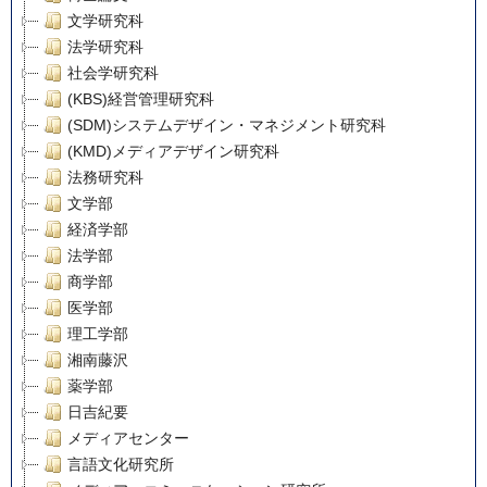
文学研究科
法学研究科
社会学研究科
(KBS)経営管理研究科
(SDM)システムデザイン・マネジメント研究科
(KMD)メディアデザイン研究科
法務研究科
文学部
経済学部
法学部
商学部
医学部
理工学部
湘南藤沢
薬学部
日吉紀要
メディアセンター
言語文化研究所