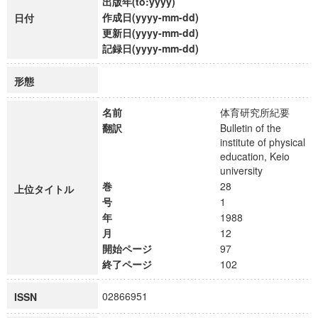
出版年(to:yyyy)
作成日(yyyy-mm-dd)
日付
更新日(yyyy-mm-dd)
記録日(yyyy-mm-dd)
形態
名前
体育研究所紀要
翻訳
Bulletin of the
institute of physical
education, Keio
university
巻
28
上位タイトル
号
1
年
1988
月
12
開始ページ
97
終了ページ
102
02866951
ISSN