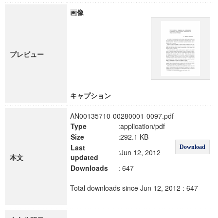
画像
プレビュー
キャプション
AN00135710-00280001-0097.pdf
Type
:application/pdf
Size
:292.1 KB
Last
Download
:Jun 12, 2012
本文
updated
Downloads
: 647
Total downloads since Jun 12, 2012 : 647