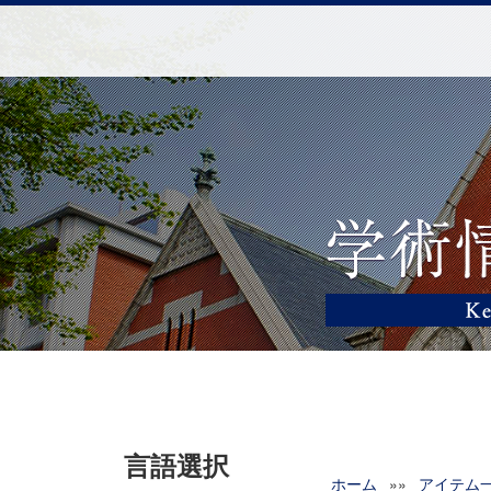
言語選択
ホーム
»»
アイテム