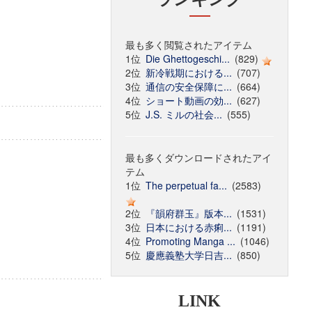
最も多く閲覧されたアイテム
1位
Die Ghettogeschi...
(829)
2位
新冷戦期における...
(707)
3位
通信の安全保障に...
(664)
4位
ショート動画の効...
(627)
5位
J.S. ミルの社会...
(555)
最も多くダウンロードされたアイ
テム
1位
The perpetual fa...
(2583)
2位
『韻府群玉』版本...
(1531)
3位
日本における赤痢...
(1191)
4位
Promoting Manga ...
(1046)
5位
慶應義塾大学日吉...
(850)
LINK