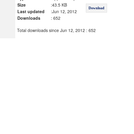
Size
:43.5 KB
Download
Last updated
:Jun 12, 2012
Downloads
: 652
Total downloads since Jun 12, 2012 : 652
タイトル
Discussion on pitching pattern of th
games (I) : pitching pattern in the 
the scoring position
カナ
ローマ字
名前
カナ
ローマ字
名前
綿田, 博人
カナ
ワタダ, ヒロヒト