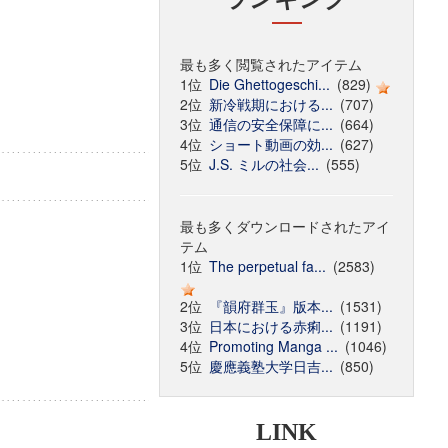
最も多く閲覧されたアイテム
1位
Die Ghettogeschi...
(829)
2位
新冷戦期における...
(707)
3位
通信の安全保障に...
(664)
4位
ショート動画の効...
(627)
5位
J.S. ミルの社会...
(555)
最も多くダウンロードされたアイ
テム
1位
The perpetual fa...
(2583)
2位
『韻府群玉』版本...
(1531)
3位
日本における赤痢...
(1191)
4位
Promoting Manga ...
(1046)
5位
慶應義塾大学日吉...
(850)
LINK