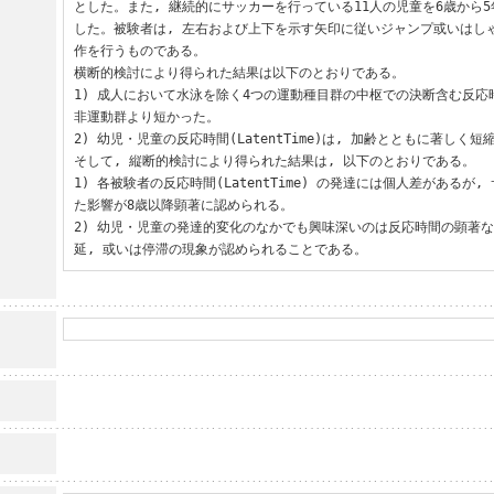
とした。また, 継続的にサッカーを行っている11人の児童を6歳から5
した。被験者は, 左右および上下を示す矢印に従いジャンプ或いはし
作を行うものである。

横断的検討により得られた結果は以下のとおりである。

1) 成人において水泳を除く4つの運動種目群の中枢での決断含む反応時間(L
非運動群より短かった。

2) 幼児・児童の反応時間(LatentTime)は, 加齢とともに著しく
そして, 縦断的検討により得られた結果は, 以下のとおりである。

1) 各被験者の反応時間(LatentTime) の発達には個人差があるが
た影響が8歳以降顕著に認められる。

2) 幼児・児童の発達的変化のなかでも興味深いのは反応時間の顕著
延, 或いは停滞の現象が認められることである。