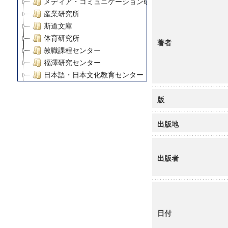
メディア・コミュニケーション研究所
産業研究所
斯道文庫
体育研究所
著者
教職課程センター
福澤研究センター
日本語・日本文化教育センター
アート・センター
版
外国語教育研究センター
デジタルメディア・コンテンツ統合研究センター
出版地
グローバルリサーチインスティテュート
塾内助成報告書
科学研究費補助金研究成果報告書
出版者
21世紀COEプログラム
慶應義塾大学グローバルCOEプログラム市民社会ガバナ
慶應義塾大学グローバルCOEプログラム論理と感性の先
博士課程教育リーディングプログラム「超成熟社会発展
学術雑誌掲載論文等(8)
日付
その他