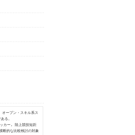
, オープン・スキル系ス
ある。

サッカー, 陸上競技短距
を横断的な比較検討の対象