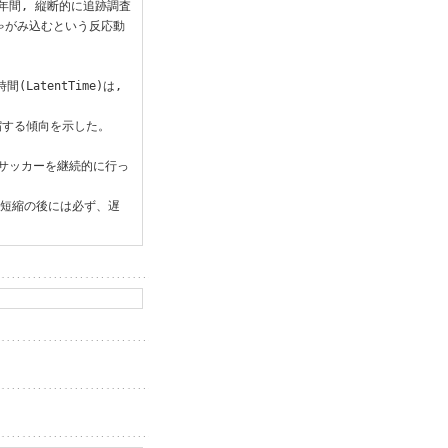
年間, 縦断的に追跡調査
ゃがみ込むという反応動
atentTime)は, 
短縮する傾向を示した。

, サッカーを継続的に行っ
な短縮の後には必ず、遅