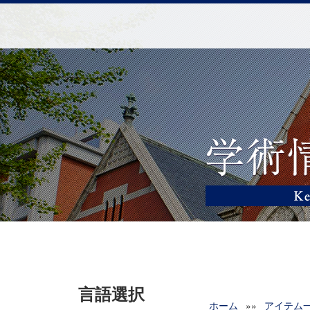
言語選択
ホーム
»»
アイテム