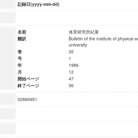
記録日(yyyy-mm-dd)
名前
体育研究所紀要
翻訳
Bulletin of the institute of physical 
university
巻
26
号
1
年
1986
月
12
開始ページ
47
終了ページ
56
02866951