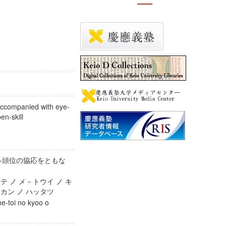
accompanied with eye-
open-skill
-頭位の協応をともな
テ ノ メ－トウイ ノ キ
ジカン ノ ハッタツ
me-toi no kyoo o
su