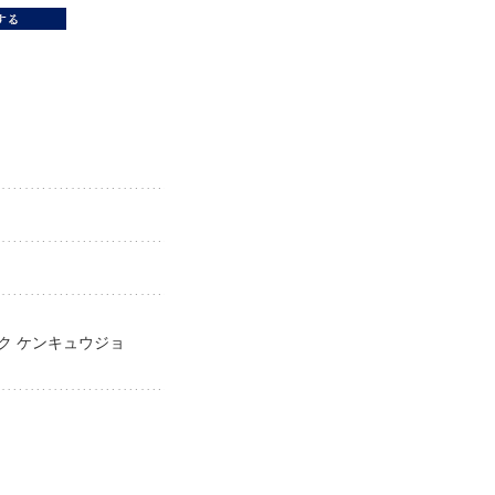
イク ケンキュウジョ
jo