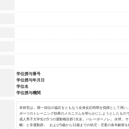
学位授与番号
学位授与年月日
学位名
学位授与機関
本研究は, 限一頭位の協応をともなう全身反応時間を指標として用い
ポーツのトレーニング効果のメカニズムを明らかにしようとしたもので
成人男子大学生の5つの運動種目群(水泳, パレーボーノレ, 水球, 
離〉と非運動群,  および5歳から12歳までの幼児・児童の各年齢群