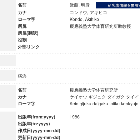
名前
近藤, 明彦
カナ
コンドウ, アキヒコ
ローマ字
Kondo, Akihiko
所属
慶應義塾大学体育研究所助教授
所属(翻訳)
役割
外部リンク
横浜
名前
慶應義塾大学体育研究所
カナ
ケイオウ ギジュク ダイガク タイ
ローマ字
Keio gijuku daigaku taiiku kenkyu
ンス教育研究センター
端的教育研究拠点
出版年(from:yyyy)
1986
のサイエンス」
出版年(to:yyyy)
作成日(yyyy-mm-dd)
更新日(yyyy-mm-dd)