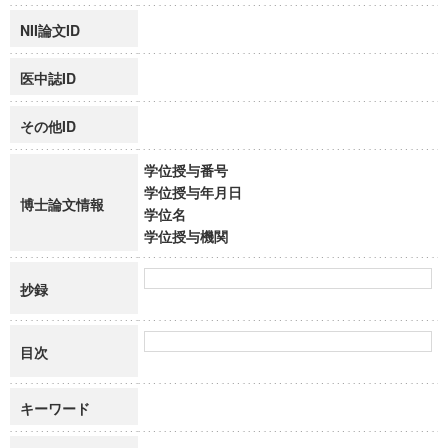
NII論文ID
医中誌ID
その他ID
学位授与番号
学位授与年月日
博士論文情報
学位名
学位授与機関
抄録
目次
キーワード