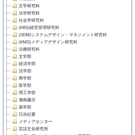
文学研究科
法学研究科
社会学研究科
(KBS)経営管理研究科
(SDM)システムデザイン・マネジメント研究科
(KMD)メディアデザイン研究科
法務研究科
文学部
経済学部
法学部
商学部
医学部
理工学部
湘南藤沢
薬学部
日吉紀要
メディアセンター
言語文化研究所