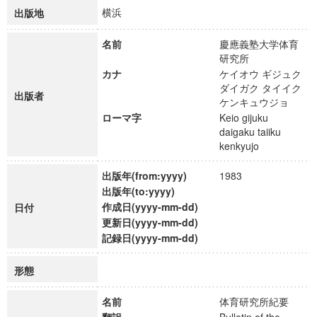
横浜
出版地
名前
慶應義塾大学体育
研究所
カナ
ケイオウ ギジュク
ダイガク タイイク
出版者
ケンキュウジョ
ローマ字
Keio gijuku
daigaku taiiku
kenkyujo
出版年(from:yyyy)
1983
出版年(to:yyyy)
作成日(yyyy-mm-dd)
日付
更新日(yyyy-mm-dd)
記録日(yyyy-mm-dd)
形態
名前
体育研究所紀要