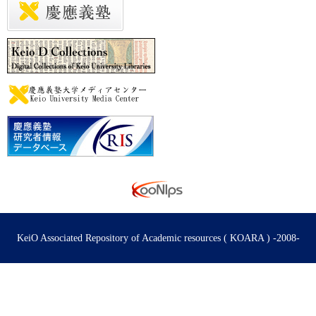
KeiO Associated Repository of Academic resources ( KOARA ) -2008-