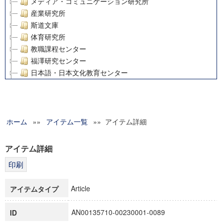
メディア・コミュニケーション研究所
産業研究所
斯道文庫
体育研究所
教職課程センター
福澤研究センター
日本語・日本文化教育センター
アート・センター
外国語教育研究センター
デジタルメディア・コンテンツ統合研究センター
ホーム
»»
グローバルリサーチインスティテュート
アイテム一覧
»» アイテム詳細
塾内助成報告書
科学研究費補助金研究成果報告書
アイテム詳細
21世紀COEプログラム
慶應義塾大学グローバルCOEプログラム市民社会ガバナンス
慶應義塾大学グローバルCOEプログラム論理と感性の先端的
Article
アイテムタイプ
博士課程教育リーディングプログラム「超成熟社会発展のサ
学術雑誌掲載論文等(8)
AN00135710-00230001-0089
ID
その他