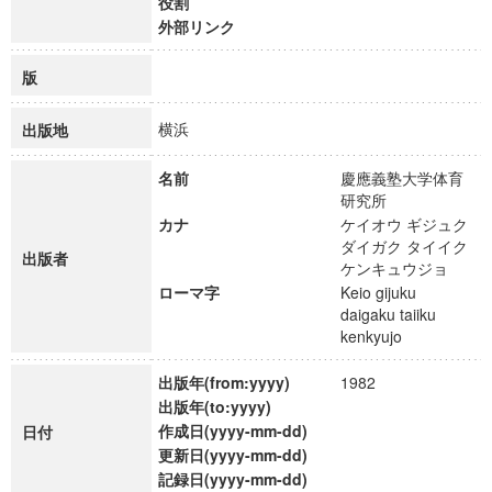
役割
外部リンク
版
横浜
出版地
名前
慶應義塾大学体育
研究所
カナ
ケイオウ ギジュク
ダイガク タイイク
出版者
ケンキュウジョ
ローマ字
Keio gijuku
daigaku taiiku
kenkyujo
出版年(from:yyyy)
1982
出版年(to:yyyy)
作成日(yyyy-mm-dd)
日付
更新日(yyyy-mm-dd)
記録日(yyyy-mm-dd)