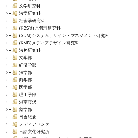
文学研究科
法学研究科
社会学研究科
(KBS)経営管理研究科
(SDM)システムデザイン・マネジメント研究科
(KMD)メディアデザイン研究科
法務研究科
文学部
経済学部
法学部
商学部
医学部
理工学部
湘南藤沢
薬学部
日吉紀要
メディアセンター
言語文化研究所