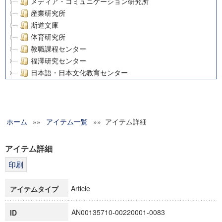
メディア・コミュニケーション研究所
産業研究所
斯道文庫
体育研究所
教職課程センター
福澤研究センター
日本語・日本文化教育センター
アート・センター
外国語教育研究センター
デジタルメディア・コンテンツ統合研究センター
ホーム
»»
グローバルリサーチインスティテュート
アイテム一覧
»» アイテム詳細
塾内助成報告書
科学研究費補助金研究成果報告書
アイテム詳細
21世紀COEプログラム
慶應義塾大学グローバルCOEプログラム市民社会ガバナンス
慶應義塾大学グローバルCOEプログラム論理と感性の先端的
Article
アイテムタイプ
博士課程教育リーディングプログラム「超成熟社会発展のサ
学術雑誌掲載論文等(8)
AN00135710-00220001-0083
ID
その他