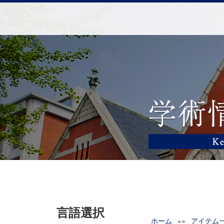
言語選択
ホーム
»»
アイテム