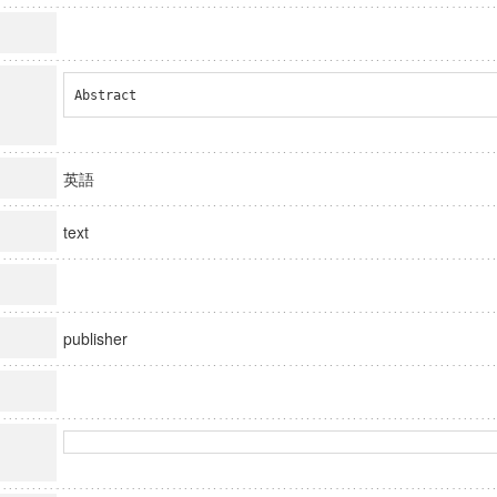
Abstract
英語
text
publisher