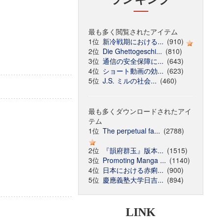
最も多く閲覧されたアイテム
1位
新冷戦期における...
(910)
2位
Die Ghettogeschi...
(810)
3位
通信の安全保障に...
(643)
4位
ショート動画の効...
(623)
5位
J.S. ミルの社会...
(460)
最も多くダウンロードされたアイ
テム
1位
The perpetual fa...
(2788)
2位
『韻府群玉』版本...
(1515)
3位
Promoting Manga ...
(1140)
4位
日本における赤痢...
(900)
5位
慶應義塾大学日吉...
(894)
LINK