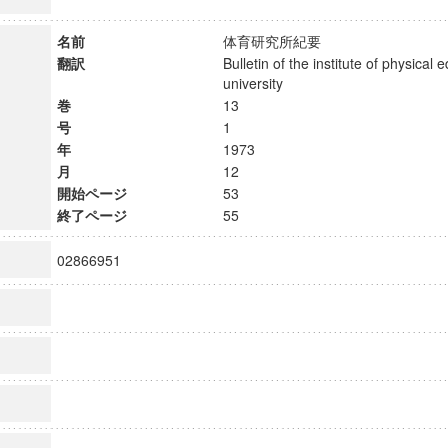
名前
体育研究所紀要
翻訳
Bulletin of the institute of physical 
university
巻
13
号
1
年
1973
月
12
開始ページ
53
終了ページ
55
02866951