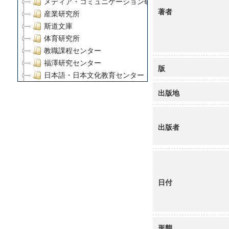
メディア・コミュニケーション研究所
著者
産業研究所
斯道文庫
体育研究所
教職課程センター
福澤研究センター
版
日本語・日本文化教育センター
アート・センター
出版地
外国語教育研究センター
デジタルメディア・コンテンツ統合研究センター
グローバルリサーチインスティテュート
出版者
塾内助成報告書
科学研究費補助金研究成果報告書
21世紀COEプログラム
慶應義塾大学グローバルCOEプログラム市民社会ガバナ
日付
慶應義塾大学グローバルCOEプログラム論理と感性の先
博士課程教育リーディングプログラム「超成熟社会発展
学術雑誌掲載論文等(8)
その他
形態