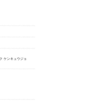
イク ケンキュウジョ
jo