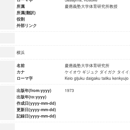
所属
慶應義塾大学体育研究所教授
所属(翻訳)
役割
外部リンク
横浜
名前
慶應義塾大学体育研究所
カナ
ケイオウ ギジュク ダイガク タイ
ローマ字
Keio gijuku daigaku taiiku kenkyu
出版年(from:yyyy)
1973
出版年(to:yyyy)
ンス教育研究センター
作成日(yyyy-mm-dd)
端的教育研究拠点
更新日(yyyy-mm-dd)
のサイエンス」
記録日(yyyy-mm-dd)