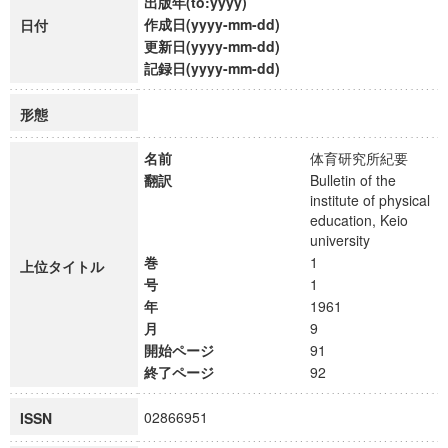
出版年(to:yyyy)
作成日(yyyy-mm-dd)
日付
更新日(yyyy-mm-dd)
記録日(yyyy-mm-dd)
形態
名前
体育研究所紀要
翻訳
Bulletin of the
institute of physical
education, Keio
university
巻
1
上位タイトル
号
1
年
1961
月
9
開始ページ
91
終了ページ
92
02866951
ISSN