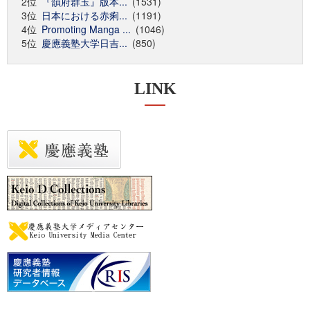
2位
『韻府群玉』版本...
(1531)
3位
日本における赤痢...
(1191)
4位
Promoting Manga ...
(1046)
5位
慶應義塾大学日吉...
(850)
LINK