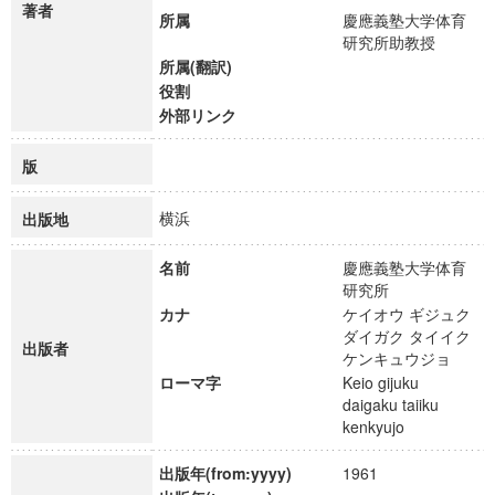
著者
所属
慶應義塾大学体育
研究所助教授
所属(翻訳)
役割
外部リンク
版
横浜
出版地
名前
慶應義塾大学体育
研究所
カナ
ケイオウ ギジュク
ダイガク タイイク
出版者
ケンキュウジョ
ローマ字
Keio gijuku
daigaku taiiku
kenkyujo
出版年(from:yyyy)
1961