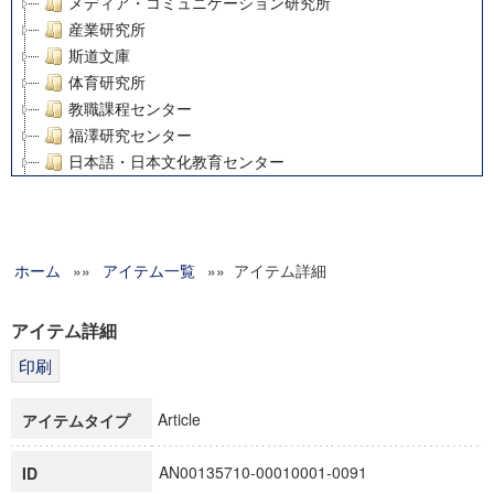
メディア・コミュニケーション研究所
産業研究所
斯道文庫
体育研究所
教職課程センター
福澤研究センター
日本語・日本文化教育センター
アート・センター
外国語教育研究センター
デジタルメディア・コンテンツ統合研究センター
ホーム
»»
グローバルリサーチインスティテュート
アイテム一覧
»» アイテム詳細
塾内助成報告書
科学研究費補助金研究成果報告書
アイテム詳細
21世紀COEプログラム
慶應義塾大学グローバルCOEプログラム市民社会ガバナンス
慶應義塾大学グローバルCOEプログラム論理と感性の先端的
Article
アイテムタイプ
博士課程教育リーディングプログラム「超成熟社会発展のサ
学術雑誌掲載論文等(8)
AN00135710-00010001-0091
ID
その他