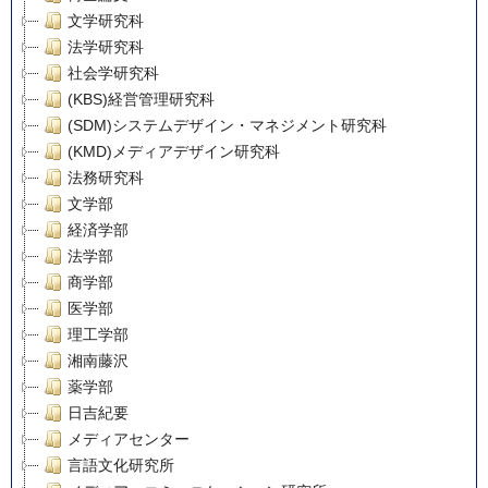
文学研究科
法学研究科
社会学研究科
(KBS)経営管理研究科
(SDM)システムデザイン・マネジメント研究科
(KMD)メディアデザイン研究科
法務研究科
文学部
経済学部
法学部
商学部
医学部
理工学部
湘南藤沢
薬学部
日吉紀要
メディアセンター
言語文化研究所