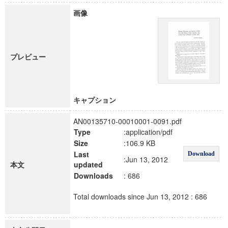
画像
プレビュー
キャプション
AN00135710-00010001-0091.pdf
Type
:application/pdf
Size
:106.9 KB
Last
Download
:Jun 13, 2012
本文
updated
Downloads
: 686
Total downloads since Jun 13, 2012 : 686