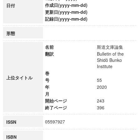
作成日(yyyy-mm-dd)
日付
更新日(yyyy-mm-dd)
記録日(yyyy-mm-dd)
形態
名前
斯道文庫論集
翻訳
Bulletin of the
Shidô Bunko
Institute
巻
上位タイトル
号
55
年
2020
月
開始ページ
243
終了ページ
396
05597927
ISSN
ISBN