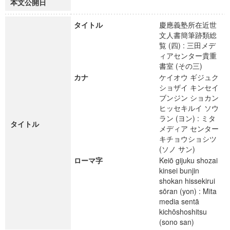
本文公開日
タイトル
慶應義塾所在近世
文人書簡筆跡類総
覧 (四) : 三田メデ
ィアセンター貴重
書室 (その三)
カナ
ケイオウ ギジュク
ショザイ キンセイ
ブンジン ショカン
ヒッセキルイ ソウ
ラン (ヨン) : ミタ
タイトル
メディア センター
キチョウショシツ
(ソノ サン)
ローマ字
Keiō gijuku shozai
kinsei bunjin
shokan hissekirui
sōran (yon) : Mita
media sentā
kichōshoshitsu
(sono san)