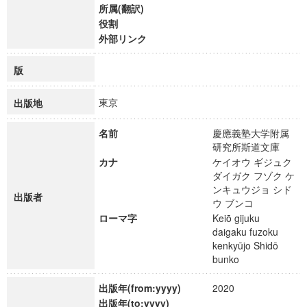
所属(翻訳)
役割
外部リンク
版
東京
出版地
名前
慶應義塾大学附属
研究所斯道文庫
カナ
ケイオウ ギジュク
ダイガク フゾク ケ
ンキュウジョ シド
出版者
ウ ブンコ
ローマ字
Keiō gijuku
daigaku fuzoku
kenkyūjo Shidō
bunko
出版年(from:yyyy)
2020
出版年(to:yyyy)