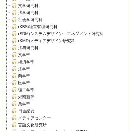
文学研究科
法学研究科
社会学研究科
(KBS)経営管理研究科
(SDM)システムデザイン・マネジメント研究科
(KMD)メディアデザイン研究科
法務研究科
文学部
経済学部
法学部
商学部
医学部
理工学部
湘南藤沢
薬学部
日吉紀要
メディアセンター
言語文化研究所