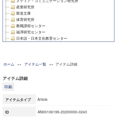
メディア・コミュニケーション研究所
産業研究所
斯道文庫
体育研究所
教職課程センター
福澤研究センター
日本語・日本文化教育センター
アート・センター
外国語教育研究センター
デジタルメディア・コンテンツ統合研究センター
ホーム
»»
グローバルリサーチインスティテュート
アイテム一覧
»» アイテム詳細
塾内助成報告書
科学研究費補助金研究成果報告書
アイテム詳細
21世紀COEプログラム
慶應義塾大学グローバルCOEプログラム市民社会ガバナンス
慶應義塾大学グローバルCOEプログラム論理と感性の先端的
Article
アイテムタイプ
博士課程教育リーディングプログラム「超成熟社会発展のサ
学術雑誌掲載論文等(8)
AN00106199-20200000-0243
ID
その他