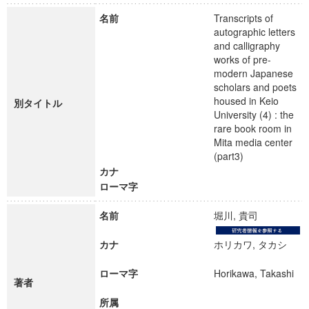
名前
Transcripts of
autographic letters
and calligraphy
works of pre-
modern Japanese
scholars and poets
housed in Keio
別タイトル
University (4) : the
rare book room in
Mita media center
(part3)
カナ
ローマ字
名前
堀川, 貴司
カナ
ホリカワ, タカシ
ローマ字
Horikawa, Takashi
著者
所属