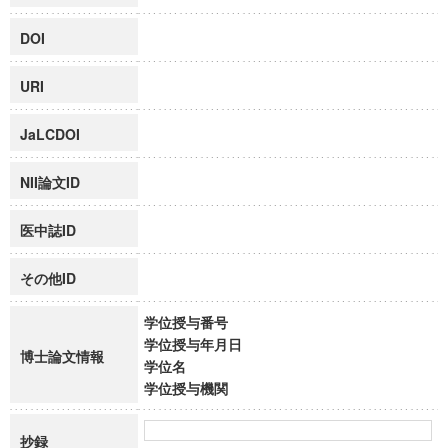
DOI
URI
JaLCDOI
NII論文ID
医中誌ID
その他ID
学位授与番号
学位授与年月日
博士論文情報
学位名
学位授与機関
抄録