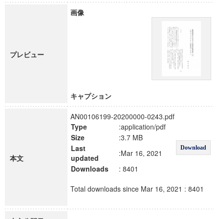
画像
プレビュー
キャプション
AN00106199-20200000-0243.pdf
Type
:application/pdf
Size
:3.7 MB
Last
Download
:Mar 16, 2021
本文
updated
Downloads
: 8401
Total downloads since Mar 16, 2021 : 8401