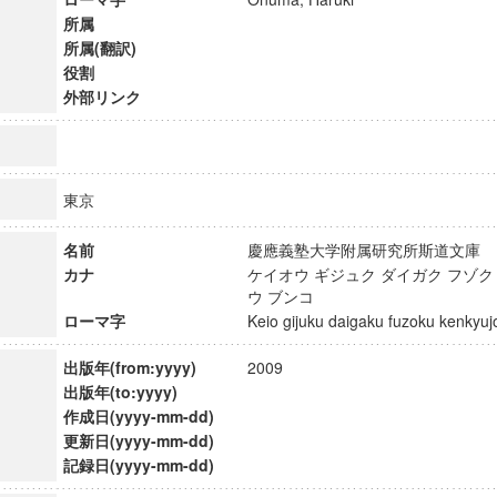
所属
所属(翻訳)
役割
外部リンク
東京
名前
慶應義塾大学附属研究所斯道文
カナ
ケイオウ ギジュク ダイガク フゾク
ウ ブンコ
ローマ字
Keio gijuku daigaku fuzoku kenky
出版年(from:yyyy)
2009
ンス教育研究センター
出版年(to:yyyy)
端的教育研究拠点
作成日(yyyy-mm-dd)
のサイエンス」
更新日(yyyy-mm-dd)
記録日(yyyy-mm-dd)