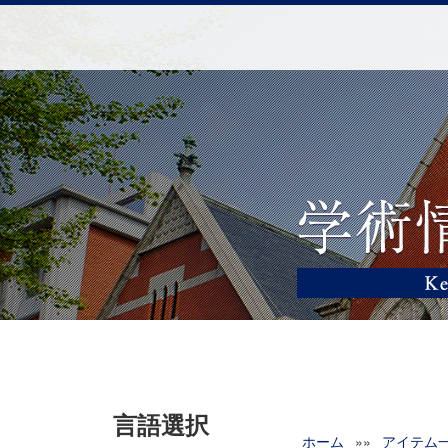
言語選択
ホーム
»»
アイテム