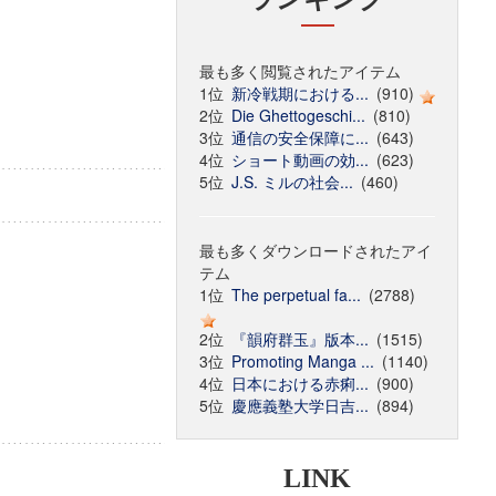
最も多く閲覧されたアイテム
1位
新冷戦期における...
(910)
2位
Die Ghettogeschi...
(810)
3位
通信の安全保障に...
(643)
4位
ショート動画の効...
(623)
5位
J.S. ミルの社会...
(460)
最も多くダウンロードされたアイ
テム
1位
The perpetual fa...
(2788)
2位
『韻府群玉』版本...
(1515)
3位
Promoting Manga ...
(1140)
4位
日本における赤痢...
(900)
5位
慶應義塾大学日吉...
(894)
LINK