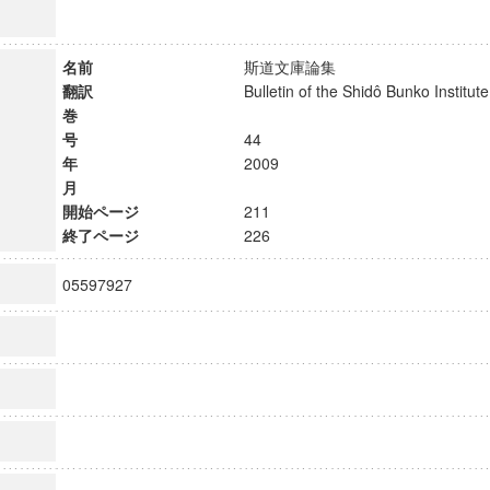
名前
斯道文庫論集
翻訳
Bulletin of the Shidô Bunko Instit
巻
号
44
年
2009
月
開始ページ
211
終了ページ
226
05597927