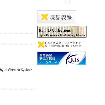
phy of Shimizu Kyuko's