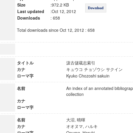
Size
:972.2 KB
Download
Last updated
:Oct 12, 2012
Downloads
: 658
Total downloads since Oct 12, 2012 : 658
タイトル
汲古儲蔵志索引
カナ
キュウコ チョゾウシ サクイン
ローマ字
Kyuko Chozoshi sakuin
名前
An index of an annotated bibliogra
collection
カナ
ローマ字
名前
大沼, 晴暉
カナ
オオヌマ, ハルキ
ローマ字
Onuma, Haruki