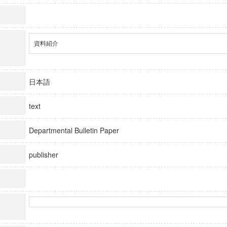
資料紹介
日本語
text
Departmental Bulletin Paper
publisher