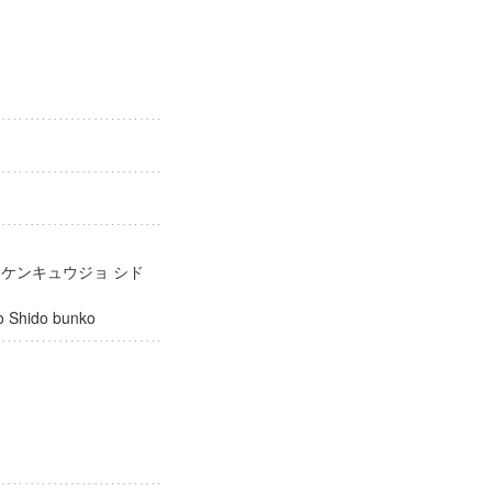
庫
 ケンキュウジョ シド
ujo Shido bunko