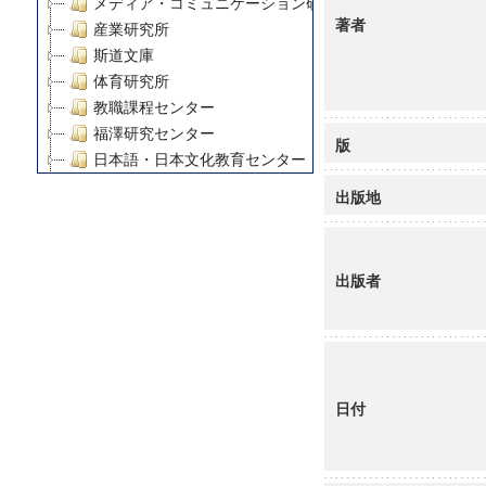
メディア・コミュニケーション研究所
著者
産業研究所
斯道文庫
体育研究所
教職課程センター
福澤研究センター
版
日本語・日本文化教育センター
アート・センター
出版地
外国語教育研究センター
デジタルメディア・コンテンツ統合研究センター
グローバルリサーチインスティテュート
出版者
塾内助成報告書
科学研究費補助金研究成果報告書
21世紀COEプログラム
慶應義塾大学グローバルCOEプログラム市民社会ガバナ
慶應義塾大学グローバルCOEプログラム論理と感性の先
日付
博士課程教育リーディングプログラム「超成熟社会発展
学術雑誌掲載論文等(8)
その他