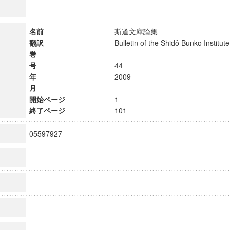
名前
斯道文庫論集
翻訳
Bulletin of the Shidô Bunko Instit
巻
号
44
年
2009
月
開始ページ
1
終了ページ
101
05597927