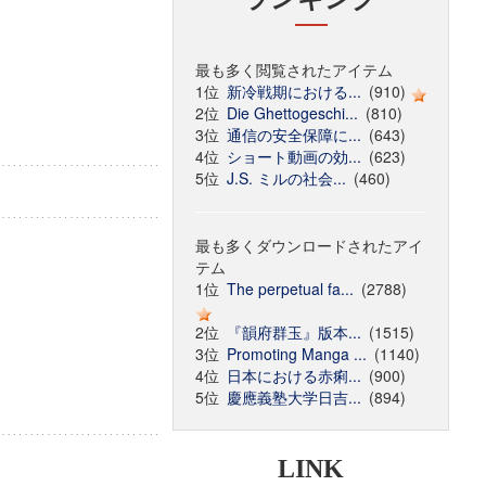
最も多く閲覧されたアイテム
1位
新冷戦期における...
(910)
2位
Die Ghettogeschi...
(810)
3位
通信の安全保障に...
(643)
4位
ショート動画の効...
(623)
5位
J.S. ミルの社会...
(460)
最も多くダウンロードされたアイ
テム
1位
The perpetual fa...
(2788)
2位
『韻府群玉』版本...
(1515)
3位
Promoting Manga ...
(1140)
4位
日本における赤痢...
(900)
5位
慶應義塾大学日吉...
(894)
LINK