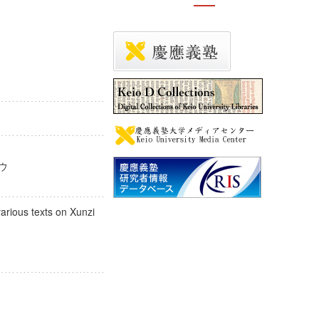
ョコウ
various texts on Xunzi