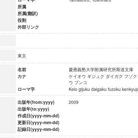
所属
所属(翻訳)
役割
外部リンク
東京
名前
慶應義塾大学附属研究所斯道文
カナ
ケイオウ ギジュク ダイガク フゾク
ウ ブンコ
ローマ字
Keio gijuku daigaku fuzoku kenky
出版年(from:yyyy)
2009
ンス教育研究センター
出版年(to:yyyy)
端的教育研究拠点
作成日(yyyy-mm-dd)
のサイエンス」
更新日(yyyy-mm-dd)
記録日(yyyy-mm-dd)