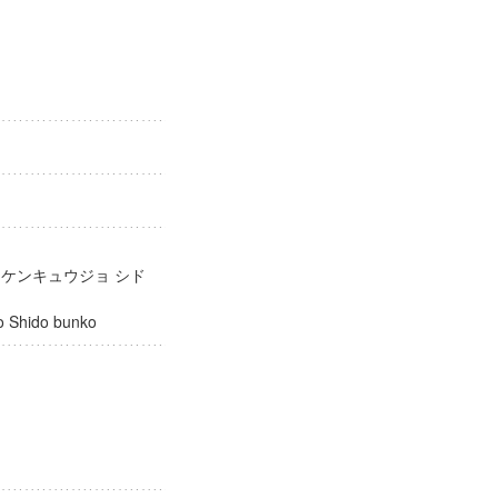
庫
 ケンキュウジョ シド
ujo Shido bunko