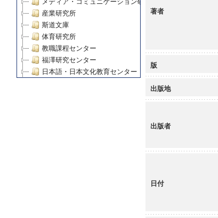
メディア・コミュニケーション研究所
著者
産業研究所
斯道文庫
体育研究所
教職課程センター
福澤研究センター
版
日本語・日本文化教育センター
アート・センター
出版地
外国語教育研究センター
デジタルメディア・コンテンツ統合研究センター
グローバルリサーチインスティテュート
出版者
塾内助成報告書
科学研究費補助金研究成果報告書
21世紀COEプログラム
慶應義塾大学グローバルCOEプログラム市民社会ガバナ
慶應義塾大学グローバルCOEプログラム論理と感性の先
日付
博士課程教育リーディングプログラム「超成熟社会発展
学術雑誌掲載論文等(8)
その他