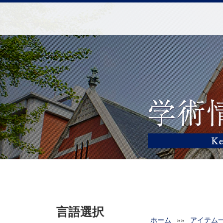
言語選択
ホーム
»»
アイテム