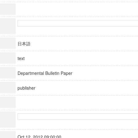
日本語
text
Departmental Bulletin Paper
publisher
Oct 12, 2012 09:00:00