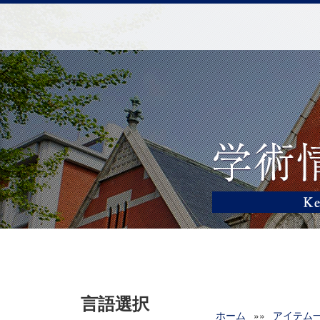
言語選択
ホーム
»»
アイテム