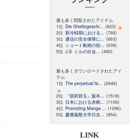
最も多く閲覧されたアイテム
1位
Die Ghettogeschi...
(823)
2位
新冷戦期における...
(766)
3位
通信の安全保障に...
(663)
4位
ショート動画の効...
(639)
5位
J.S. ミルの社会...
(490)
最も多くダウンロードされたアイ
テム
1位
The perpetual fa...
(2646)
2位
『韻府群玉』版本...
(1518)
3位
日本における赤痢...
(1109)
4位
Promoting Manga ...
(1096)
5位
慶應義塾大学日吉...
(854)
LINK