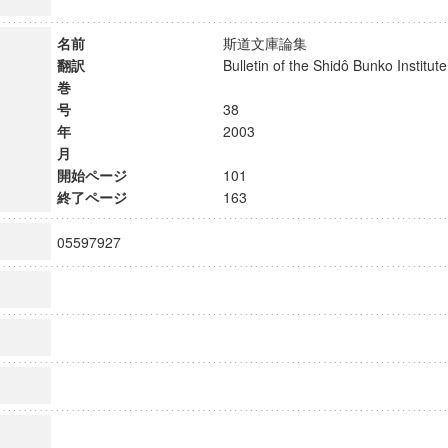
名前
斯道文庫論集
翻訳
Bulletin of the Shidô Bunko Instit
巻
号
38
年
2003
月
開始ページ
101
終了ページ
163
05597927