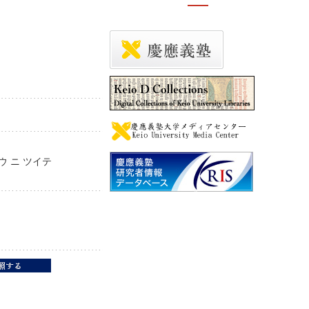
ュウ ニ ツイテ
te