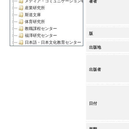
著者
メディア・コミュニケーション研究所
産業研究所
斯道文庫
体育研究所
教職課程センター
版
福澤研究センター
日本語・日本文化教育センター
出版地
アート・センター
外国語教育研究センター
デジタルメディア・コンテンツ統合研究センター
出版者
グローバルリサーチインスティテュート
塾内助成報告書
科学研究費補助金研究成果報告書
21世紀COEプログラム
慶應義塾大学グローバルCOEプログラム市民社会ガバナ
日付
慶應義塾大学グローバルCOEプログラム論理と感性の先
博士課程教育リーディングプログラム「超成熟社会発展
学術雑誌掲載論文等(8)
その他
形態