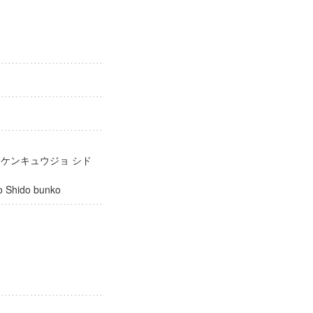
庫
 ケンキュウジョ シド
ujo Shido bunko