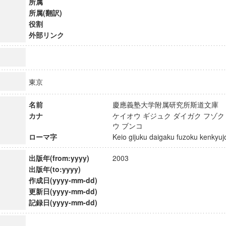
所属
所属(翻訳)
役割
外部リンク
東京
名前
慶應義塾大学附属研究所斯道文
カナ
ケイオウ ギジュク ダイガク フゾク
ウ ブンコ
ローマ字
Keio gijuku daigaku fuzoku kenky
出版年(from:yyyy)
2003
出版年(to:yyyy)
ンス教育研究センター
作成日(yyyy-mm-dd)
端的教育研究拠点
更新日(yyyy-mm-dd)
のサイエンス」
記録日(yyyy-mm-dd)