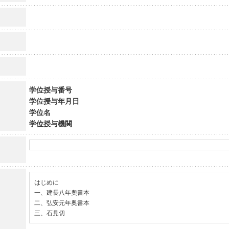
学位授与番号
学位授与年月日
学位名
学位授与機関
はじめに

一、建長八年奧書本

二、弘安元年奥書本

三、石見切