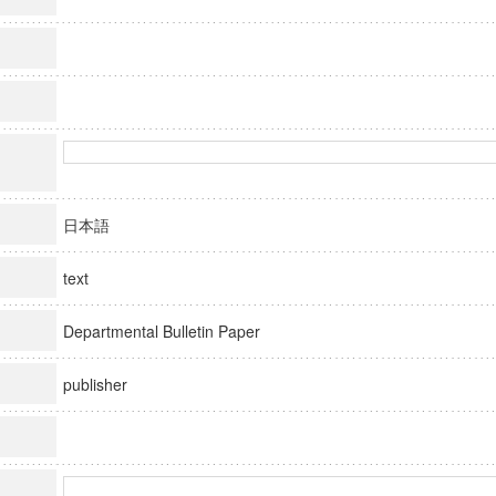
日本語
text
Departmental Bulletin Paper
publisher