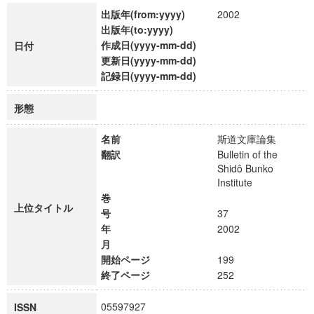
出版年(from:yyyy)
2002
出版年(to:yyyy)
作成日(yyyy-mm-dd)
日付
更新日(yyyy-mm-dd)
記録日(yyyy-mm-dd)
形態
名前
斯道文庫論集
翻訳
Bulletin of the
Shidô Bunko
Institute
巻
上位タイトル
号
37
年
2002
月
開始ページ
199
終了ページ
252
05597927
ISSN