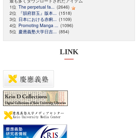
最も多くダウンロードされたアイテム
1位
The perpetual fa...
(2646)
2位
『韻府群玉』版本...
(1518)
3位
日本における赤痢...
(1109)
4位
Promoting Manga ...
(1096)
5位
慶應義塾大学日吉...
(854)
LINK