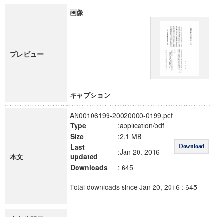
画像
プレビュー
キャプション
AN00106199-20020000-0199.pdf
Type
:application/pdf
Size
:2.1 MB
Last
Download
:Jan 20, 2016
本文
updated
Downloads
: 645
Total downloads since Jan 20, 2016 : 645