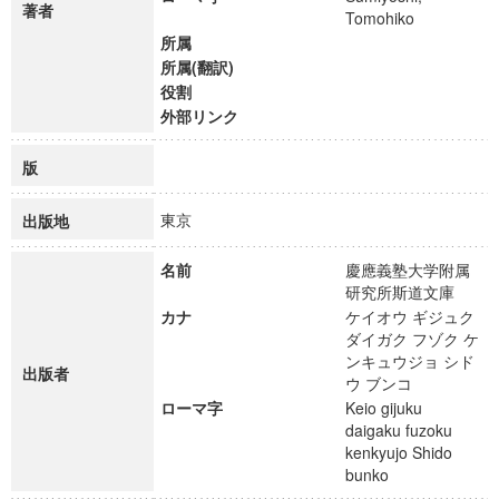
著者
Tomohiko
所属
所属(翻訳)
役割
外部リンク
版
東京
出版地
名前
慶應義塾大学附属
研究所斯道文庫
カナ
ケイオウ ギジュク
ダイガク フゾク ケ
ンキュウジョ シド
出版者
ウ ブンコ
ローマ字
Keio gijuku
daigaku fuzoku
kenkyujo Shido
bunko