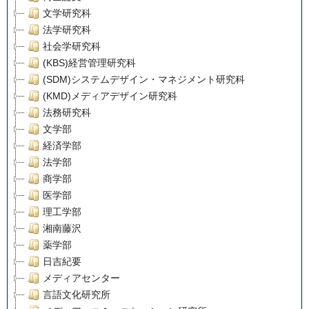
文学研究科
法学研究科
社会学研究科
(KBS)経営管理研究科
(SDM)システムデザイン・マネジメント研究科
(KMD)メディアデザイン研究科
法務研究科
文学部
経済学部
法学部
商学部
医学部
理工学部
湘南藤沢
薬学部
日吉紀要
メディアセンター
言語文化研究所