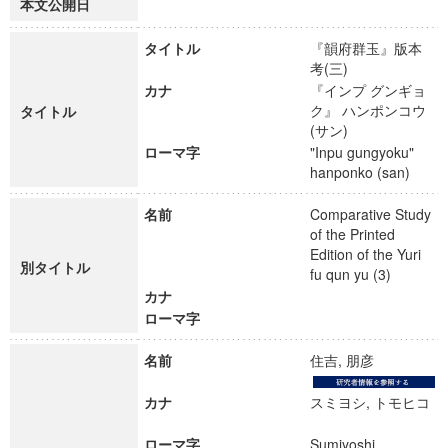
本文公開日
タイトル
『韻府群玉』版本
考(三)
カナ
『インプ グンギョ
ク』 ハンポンコウ
タイトル
(サン)
ローマ字
"Inpu gungyoku"
hanponko (san)
名前
Comparative Study
of the Printed
Edition of the Yuri
別タイトル
fu qun yu (3)
カナ
ローマ字
名前
住吉, 朋彦
カナ
スミヨシ, トモヒコ
ローマ字
Sumiyoshi,