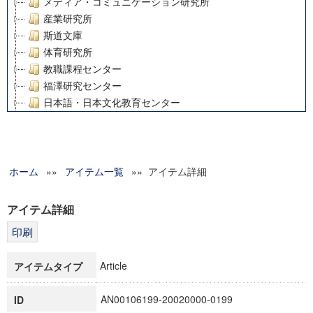
メディア・コミュニケーション研究所
産業研究所
斯道文庫
体育研究所
教職課程センター
福澤研究センター
日本語・日本文化教育センター
アート・センター
外国語教育研究センター
デジタルメディア・コンテンツ統合研究センター
ホーム
»»
グローバルリサーチインスティテュート
アイテム一覧
»» アイテム詳細
塾内助成報告書
科学研究費補助金研究成果報告書
アイテム詳細
21世紀COEプログラム
慶應義塾大学グローバルCOEプログラム市民社会ガバナンス
慶應義塾大学グローバルCOEプログラム論理と感性の先端的
Article
アイテムタイプ
博士課程教育リーディングプログラム「超成熟社会発展のサ
学術雑誌掲載論文等(8)
AN00106199-20020000-0199
ID
その他