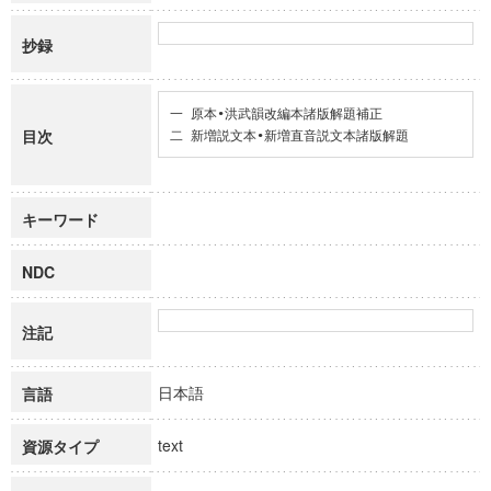
抄録
一 原本•洪武韻改編本諸版解題補正

目次
二 新増説文本•新増直音説文本諸版解題
キーワード
NDC
注記
日本語
言語
text
資源タイプ