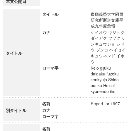
本文公開日
タイトル
慶應義塾大学附属
研究所斯道文庫平
成九年度彙報
カナ
ケイオウ ギジュク
ダイガク フゾク ケ
ンキュウジョ シド
ウ ブンコ ヘイセイ
タイトル
キュウネンド イホ
ウ
ローマ字
Keio gijuku
daigaku fuzoku
kenkyujo Shido
bunko Heisei
kyunendo iho
名前
Report for 1997
カナ
別タイトル
ローマ字
名前