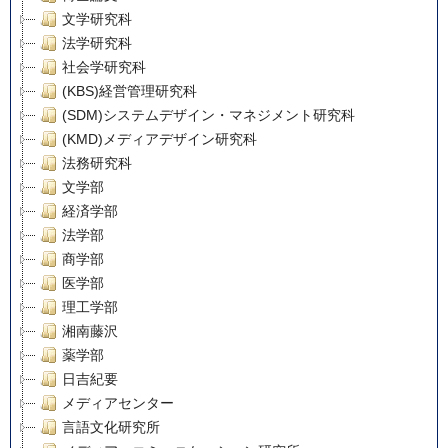
文学研究科
法学研究科
社会学研究科
(KBS)経営管理研究科
(SDM)システムデザイン・マネジメント研究科
(KMD)メディアデザイン研究科
法務研究科
文学部
経済学部
法学部
商学部
医学部
理工学部
湘南藤沢
薬学部
日吉紀要
メディアセンター
言語文化研究所