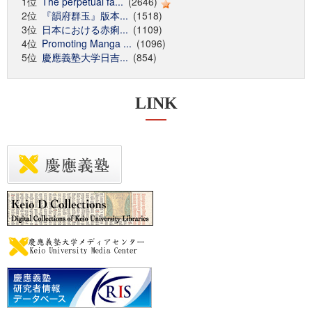
1位
The perpetual fa...
(2646)
2位
『韻府群玉』版本...
(1518)
3位
日本における赤痢...
(1109)
4位
Promoting Manga ...
(1096)
5位
慶應義塾大学日吉...
(854)
LINK