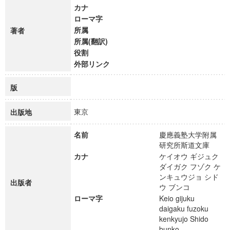
カナ
ローマ字
所属
著者
所属(翻訳)
役割
外部リンク
版
東京
出版地
名前
慶應義塾大学附属
研究所斯道文庫
カナ
ケイオウ ギジュク
ダイガク フゾク ケ
ンキュウジョ シド
出版者
ウ ブンコ
ローマ字
Keio gijuku
daigaku fuzoku
kenkyujo Shido
bunko