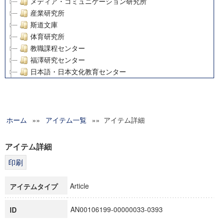
メディア・コミュニケーション研究所
産業研究所
斯道文庫
体育研究所
教職課程センター
福澤研究センター
日本語・日本文化教育センター
アート・センター
外国語教育研究センター
デジタルメディア・コンテンツ統合研究センター
ホーム
»»
グローバルリサーチインスティテュート
アイテム一覧
»» アイテム詳細
塾内助成報告書
科学研究費補助金研究成果報告書
アイテム詳細
21世紀COEプログラム
慶應義塾大学グローバルCOEプログラム市民社会ガバナンス
慶應義塾大学グローバルCOEプログラム論理と感性の先端的
Article
アイテムタイプ
博士課程教育リーディングプログラム「超成熟社会発展のサ
学術雑誌掲載論文等(8)
AN00106199-00000033-0393
ID
その他