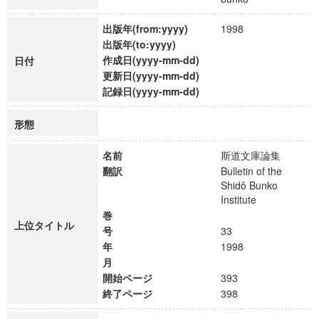
出版年(from:yyyy)
1998
出版年(to:yyyy)
作成日(yyyy-mm-dd)
日付
更新日(yyyy-mm-dd)
記録日(yyyy-mm-dd)
形態
名前
斯道文庫論集
翻訳
Bulletin of the
Shidô Bunko
Institute
巻
上位タイトル
号
33
年
1998
月
開始ページ
393
終了ページ
398